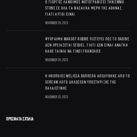
Ο Γιώργος Λάνθιμος φωτογραφίζει την Emma
Stone σε όλα τα φασαίικα μέρη της Αθήνας,
γιατί αυτοί είναι
November 29, 2023
Ψύχραιμη Margot Robbie πιστεύει πως το Barbie
δεν χρειάζεται sequel, γιατί δεν είναι ανάγκη
κάθε ταινία να γίνει franchise
November 28, 2023
Η ηθοποιός Melissa Barrera απολύθηκε από το
Scream λόγω δηλώσεων υποστήριξης της
Παλαιστίνης
November 25, 2023
ΠΡΌΣΦΑΤΑ ΣΧΌΛΙΑ