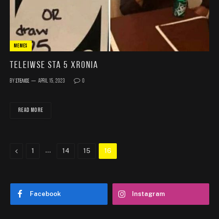
MEMES
teleiwse sta 5 xronia
By
Στέλιος
April 15, 2023
0
READ MORE
Previous
…
1
14
15
16
Facebook
Instagram