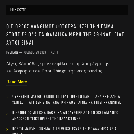
ΜΗΝ ΧΆΣΕΤΕ
Ο Γιώργος Λάνθιμος φωτογραφίζει την Emma
Stone σε όλα τα φασαίικα μέρη της Αθήνας, γιατί
αυτοί είναι
By
Στέλιος
November 29, 2023
0
Λίγες βδομάδες έμειναν φίλες και φίλοι μέχρι την
κυκλοφορία του Poor Things, της νέας ταινίας…
Read More
Ψύχραιμη Margot Robbie πιστεύει πως το Barbie δεν χρειάζεται
sequel, γιατί δεν είναι ανάγκη κάθε ταινία να γίνει franchise
Η ηθοποιός Melissa Barrera απολύθηκε από το Scream λόγω
δηλώσεων υποστήριξης της Παλαιστίνης
Πώς το Marvel Cinematic Universe έχασε τη μπάλα μέσα σε 4