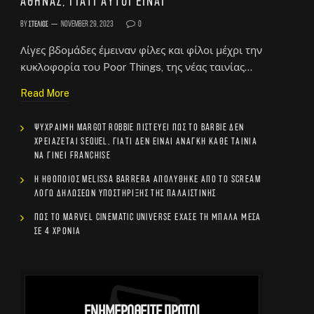
Αθήνας, γιατί αυτοί είναι
By
Στέλιος
November 29, 2023
0
Λίγες βδομάδες έμειναν φίλες και φίλοι μέχρι την
κυκλοφορία του Poor Things, της νέας ταινίας…
Read More
Ψύχραιμη Margot Robbie πιστεύει πως το Barbie δεν
χρειάζεται sequel, γιατί δεν είναι ανάγκη κάθε ταινία
να γίνει franchise
Η ηθοποιός Melissa Barrera απολύθηκε από το Scream
λόγω δηλώσεων υποστήριξης της Παλαιστίνης
Πώς το Marvel Cinematic Universe έχασε τη μπάλα μέσα
σε 4 χρόνια
Ενημερωθείτε Πρώτοι