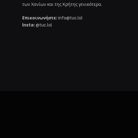
των Χανίων και της Κρήτης γενικότερα.
Επικοινωνήστε:
info@tuc.lol
Insta:
@tuc.lol