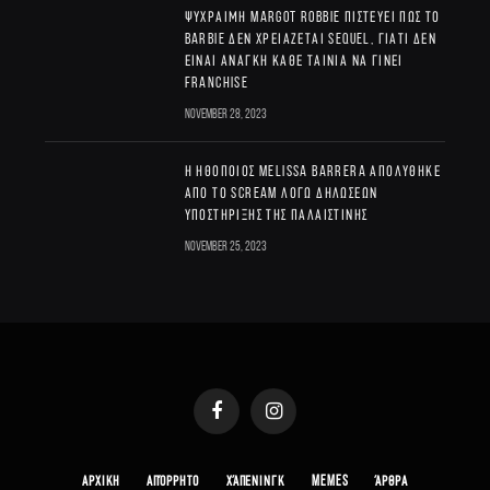
Ψύχραιμη Margot Robbie πιστεύει πως το
Barbie δεν χρειάζεται sequel, γιατί δεν
είναι ανάγκη κάθε ταινία να γίνει
franchise
November 28, 2023
Η ηθοποιός Melissa Barrera απολύθηκε
από το Scream λόγω δηλώσεων
υποστήριξης της Παλαιστίνης
November 25, 2023
Facebook
Instagram
ΑΡΧΙΚΗ
ΑΠΌΡΡΗΤΟ
ΧΆΠΕΝΙΝΓΚ
MEMES
ΆΡΘΡΑ