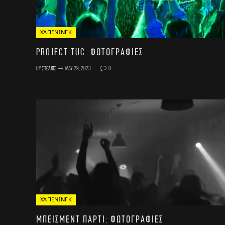
ΧΆΠΕΝΙΝΓΚ
Project TUC: Φωτογραφίες
By
Στέλιος
May 29, 2023
0
ΧΆΠΕΝΙΝΓΚ
Μπεισμεντ Παρτι: Φωτογραφίες