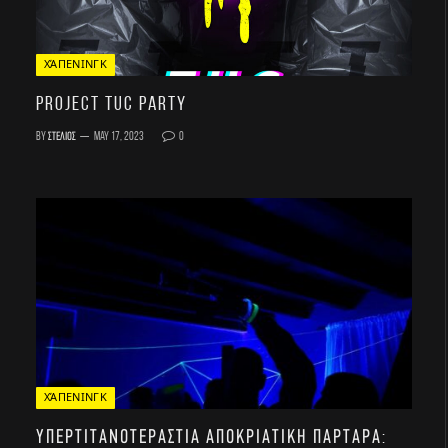
ΧΆΠΕΝΙΝΓΚ
Project TUC Party
By
Στέλιος
May 17, 2023
0
ΧΆΠΕΝΙΝΓΚ
Υπερτιτανοτεράστια αποκριάτικη παρτάρα: