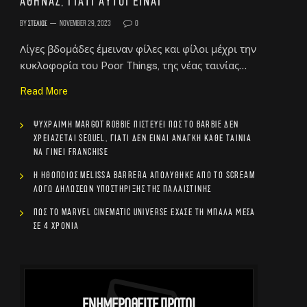
Αθήνας, γιατί αυτοί είναι
By
Στέλιος
November 29, 2023
0
Λίγες βδομάδες έμειναν φίλες και φίλοι μέχρι την
κυκλοφορία του Poor Things, της νέας ταινίας…
Read More
Ψύχραιμη Margot Robbie πιστεύει πως το Barbie δεν
χρειάζεται sequel, γιατί δεν είναι ανάγκη κάθε ταινία
να γίνει franchise
Η ηθοποιός Melissa Barrera απολύθηκε από το Scream
λόγω δηλώσεων υποστήριξης της Παλαιστίνης
Πώς το Marvel Cinematic Universe έχασε τη μπάλα μέσα
σε 4 χρόνια
Ενημερωθείτε Πρώτοι