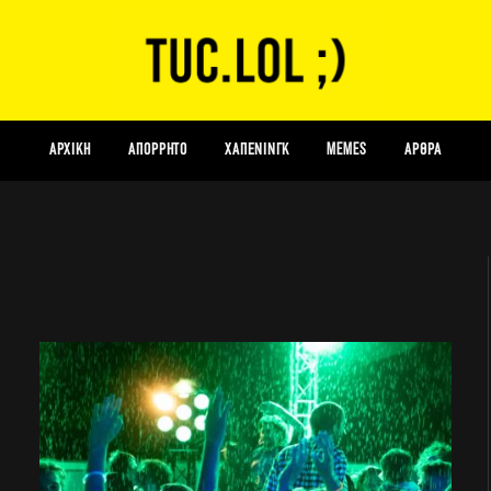
ΑΡΧΙΚΗ
Απόρρητο
Χάπενινγκ
Memes
Αρθρα