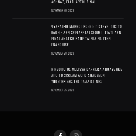
Αθήνας, γιατί αυτοί είναι
November 29, 2023
Ψύχραιμη Margot Robbie πιστεύει πως το
Barbie δεν χρειάζεται sequel, γιατί δεν
είναι ανάγκη κάθε ταινία να γίνει
franchise
November 28, 2023
Η ηθοποιός Melissa Barrera απολύθηκε
από το Scream λόγω δηλώσεων
υποστήριξης της Παλαιστίνης
November 25, 2023