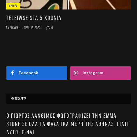
MEMES
teleiwse sta 5 xronia
By
Στέλιος
April 15, 2023
0
Facebook
Instagram
ΜΗΝ ΧΆΣΕΤΕ
Ο Γιώργος Λάνθιμος φωτογραφίζει την Emma
Stone σε όλα τα φασαίικα μέρη της Αθήνας, γιατί
αυτοί είναι