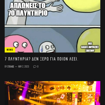
MEMES
7 πλυντήρια? Δεν ξέρω για ποιον λέει.
By
Στέλιος
May 2, 2023
0