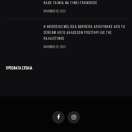
κάθε ταινία να γίνει franchise
November 28, 2023
Η ηθοποιός Melissa Barrera απολύθηκε από το
Scream λόγω δηλώσεων υποστήριξης της
Παλαιστίνης
November 25, 2023
ΠΡΌΣΦΑΤΑ ΣΧΌΛΙΑ
Facebook
Instagram