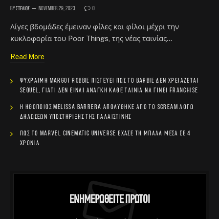
By
Στέλιος
November 29, 2023
0
Λίγες βδομάδες έμειναν φίλες και φίλοι μέχρι την
κυκλοφορία του Poor Things, της νέας ταινίας…
Read More
Ψύχραιμη Margot Robbie πιστεύει πως το Barbie δεν χρειάζεται
sequel, γιατί δεν είναι ανάγκη κάθε ταινία να γίνει franchise
Η ηθοποιός Melissa Barrera απολύθηκε από το Scream λόγω
δηλώσεων υποστήριξης της Παλαιστίνης
Πώς το Marvel Cinematic Universe έχασε τη μπάλα μέσα σε 4
χρόνια
Ενημερωθείτε Πρώτοι