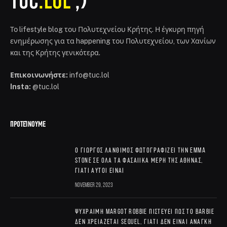
Το lifestyle blog του Πολυτεχνείου Κρήτης. Η έγκυρη πηγή
ενημέρωσης για τα happening του Πολυτεχνείου, των Χανίων
και της Κρήτης γενικότερα.
Επικοινωνήστε:
info@tuc.lol
Insta:
@tuc.lol
ΠΡΟΤΕΊΝΟΥΜΕ
Ο Γιώργος Λάνθιμος φωτογραφίζει την Emma
Stone σε όλα τα φασαίικα μέρη της Αθήνας,
γιατί αυτοί είναι
November 29, 2023
Ψύχραιμη Margot Robbie πιστεύει πως το Barbie
δεν χρειάζεται sequel, γιατί δεν είναι ανάγκη