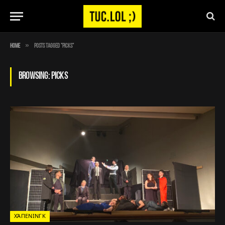
»
Home
Posts Tagged "Picks"
BROWSING:
PICKS
ΧΆΠΕΝΙΝΓΚ