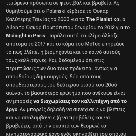
τιμώμενα πρόσωπα σε φεστιβάλ και βραβεία. Ας
θυμηθούμε ότι ο Polanski κέρδισε το Όσκαρ
Καλύτερης Ταινίας το 2003 για το
The Pianist
και ο
Allen το Όσκαρ Πρωτότυπου Σεναρίου το 2012 για το
Midnight in Paris
. Παρόλα αυτά, το κλίμα άλλαξε
απότομα το 2017 και το κύμα του MeToo επηρεάσε
το πώς βλέπει η βιομηχανία και το κοινό αυτούς
τους καλλιτέχνες. Και, δεδομένου ότι στις
περιπτώσεις των δυο τους πρόκειται όντως για
σπουδαίους δημιουργούς -δύο από τους
σπουδαιότερους του δεύτερου μισού του 20ού
αιώνα-, το βασικότερο ερώτημα που ανέκυψε είναι
αν μπορείς
να διαχωρίσεις τον καλλιτέχνη από το
έργο
. Αν μπορείς δηλαδή να συνεχίσεις να βλέπεις
και να απολαμβάνεις (ή να προβάλεις και να
βραβεύεις, από την σκοπιά των θεσμών) το
κινηματογραφικό έργο ενός σκηνοθέτη του οποίου