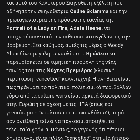
και αυτό του Καλύτερου Σκηνοθέτη, εξέλιξη που
οδήγησε την σκηνοθέτρια
Celine Sciamma
και την
πρωταγωνίστρια της πρόσφατης ταινίας της
Portrait of a Lady on Fire
,
Adele Haenel
να
αποχωρήσουν από την αίθουσα καταγγέλοντας την
βράβευση. Στα καθημάς, αυτές τις μέρες ο Woody
Allen δίνει μεγάλη συναυλία στο
Ηρώδειο
και
παρευρίσκεται σε τιμητική προβολή της νέας
ταινίας του στις
Νύχτες Πρεμιέρας
(κλασική
περίπτωση “cancelled” καλλιτέχνη). Η αλήθεια είναι
πως πράγματι το πολιτικο-πολιτισμικό περιβάλλον
γύρω από τα culture wars είναι αρκετά διαφορετικό
στην Ευρώπη σε σχέση με τις ΗΠΑ (όπως και
γενικότερα η “κουλτούρα του σκανδάλου”), παρότι
σαν αντίθεση τείνει να παγκοσμιοποιηθεί τα
τελευταία χρόνια. Πάντως, το γεγονός ότι τέτοιοι
δημιουργοί είναι πλέον “cancelled” στη μία ήπειρο