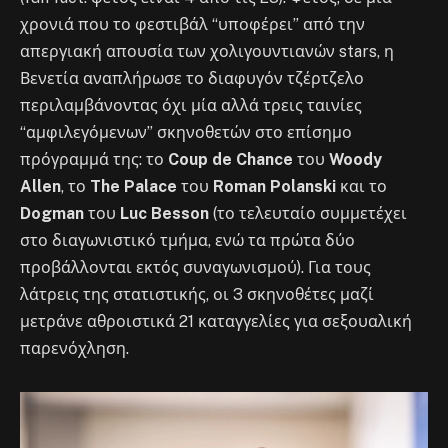
χρονιά που το φεστιβάλ “υποφέρει” από την
απεργιακή απουσία των χολιγουντιανών stars, η
Βενετία αναπλήρωσε το διαφυγόν τζέρτζελο
περιλαμβάνοντας όχι μία αλλά τρεις ταινίες
“αμφιλεγόμενων” σκηνοθετών στο επίσημο
πρόγραμμά της: το
Coup de Chance
του
Woody
Allen
, το
The Palace
του
Roman Polanski
και το
Dogman
του
Luc Besson
(το τελευταίο συμμετέχει
στο διαγωνιστικό τμήμα, ενώ τα πρώτα δύο
προβάλλονται εκτός συναγωνισμού). Για τους
λάτρεις της στατιστικής, οι 3 σκηνοθέτες μαζί
μετράνε αθροιστικά 21 καταγγελίες για σεξουαλική
παρενόχληση.