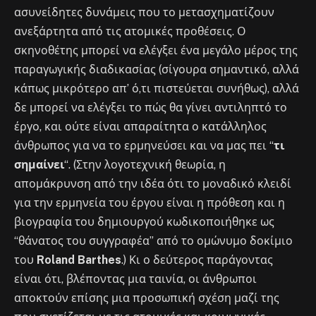
ασυνείδητες δυνάμεις που το μετασχηματίζουν
ανεξάρτητα από τις ατομικές προθέσεις. Ο
σκηνοθέτης μπορεί να ελέγξει ένα μεγάλο μέρος της
παραγωγικής διαδικασίας (σίγουρα σημαντικό, αλλά
κάπως μικρότερο απ’ ό,τι πιστεύεται συνήθως), αλλά
δε μπορεί να ελέγξει το πώς θα γίνει αντιληπτό το
έργο, και ούτε είναι απαραίτητα ο κατάλληλος
άνθρωπος για να το ερμηνεύσει και να μας πει “
τι
σημαίνει
“. (Στην λογοτεχνική θεωρία, η
απομάκρυνση από την ιδέα ότι το μοναδικό κλειδί
για την ερμηνεία του έργου είναι η πρόθεση και η
βιογραφία του δημιουργού κωδικοποιήθηκε ως
“θάνατος του συγγραφέα” από το ομώνυμο δοκίμιο
του
Roland Barthes
.) Κι ο δεύτερος παράγοντας
είναι ότι, βλέποντας μια ταινία, οι άνθρωποι
αποκτούν επίσης μια προσωπική σχέση μαζί της