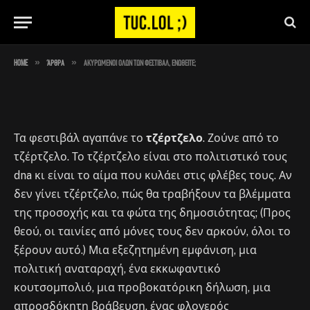
ενωθείτε;
By
Στέλιος
September 7, 2023
No Comments
17 Mins Read
»
»
Home
Άρθρα
Ακυρωμένοι όλων των φεστιβάλ, ενωθείτε;
Τα φεστιβάλ αγαπάνε το
τζέρτζελο
. Ζούνε από το
τζέρτζελο. Το τζέρτζελο είναι στο πολιτιστικό τους
dna κι είναι το αίμα που κυλάει στις φλέβες τους. Αν
δεν γίνει τζέρτζελο, πώς θα τραβήξουν τα βλέμματα
της προσοχής και τα φώτα της δημοσιότητας; (Προς
θεού, οι ταινίες από μόνες τους δεν αρκούν, όλοι το
ξέρουν αυτό.) Μια εξεζητημένη εμφάνιση, μια
πολιτική αναταραχή, ένα εκκωφαντικό
κουτσομπολιό, μια προβοκατόρικη δήλωση, μια
απροσδόκητη βράβευση, ένας φλογερός