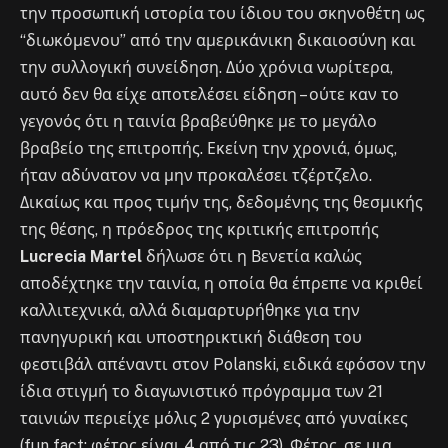
την προσωπική ιστορία του ίδιου του σκηνοθέτη ως
“διωκόμενου” από την αμερικάνικη δικαιοσύνη και
την συλλογική συνείδηση. Δύο χρόνια νωρίτερα,
αυτό δεν θα είχε αποτελέσει είδηση – ούτε καν το
γεγονός ότι η ταινία βραβεύθηκε με το μεγάλο
βραβείο της επιτροπής. Εκείνη την χρονιά, όμως,
ήταν αδύνατον να μην προκαλέσει τζέρτζελο.
Δικαίως και προς τιμήν της, δεδομένης της θεσμικής
της θέσης, η πρόεδρος της κριτικής επιτροπής
Lucrecia Martel
δήλωσε ότι η Βενετία καλώς
αποδέχτηκε την ταινία, η οποία θα έπρεπε να κριθεί
καλλιτεχνικά, αλλά διαμαρτυρήθηκε για την
πανηγυρική και υποστηρικτική διάθεση του
φεστιβάλ απέναντι στον Polanski, ειδικά εφόσον την
ίδια στιγμή το διαγωνιστικό πρόγραμμα των 21
ταινιών περιείχε μόλις 2 γυρισμένες από γυναίκες
(fun fact: φέτος είναι 4 από τις 23). Φέτος, σε μια