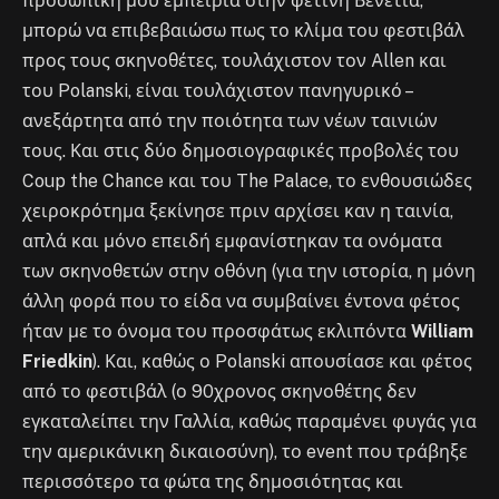
προσωπική μου εμπειρία στην φετινή Βενετία,
μπορώ να επιβεβαιώσω πως το κλίμα του φεστιβάλ
προς τους σκηνοθέτες, τουλάχιστον τον Allen και
του Polanski, είναι τουλάχιστον πανηγυρικό –
ανεξάρτητα από την ποιότητα των νέων ταινιών
τους. Και στις δύο δημοσιογραφικές προβολές του
Coup the Chance και του The Palace, το ενθουσιώδες
χειροκρότημα ξεκίνησε πριν αρχίσει καν η ταινία,
απλά και μόνο επειδή εμφανίστηκαν τα ονόματα
των σκηνοθετών στην οθόνη (για την ιστορία, η μόνη
άλλη φορά που το είδα να συμβαίνει έντονα φέτος
ήταν με το όνομα του προσφάτως εκλιπόντα
William
Friedkin
). Και, καθώς ο Polanski απουσίασε και φέτος
από το φεστιβάλ (ο 90χρονος σκηνοθέτης δεν
εγκαταλείπει την Γαλλία, καθώς παραμένει φυγάς για
την αμερικάνικη δικαιοσύνη), το event που τράβηξε
περισσότερο τα φώτα της δημοσιότητας και