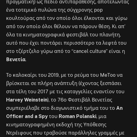
πραγματική) ως πεδίο αντιπαράθεσης, αποτελώντας
ένα τοτεμικό πυλώνα της σύγχρονης pop
κουλτούρας από τον οποίο όλοι έλκονται και γύρω
από τον οποίο όλοι θέλουν να πάρουν θέση. Κι απ’
όλα τα κινηματογραφικά φεστιβάλ του πλανήτη,
αυτό που έχει ποντάρει περισσότερο τα λεφτά του
στο τζέρτζελο γύρω από το “cancel culture” είναι η
Βενετία
.
Το καλοκαίρι του 2019, με το ρεύμα του MeToo να
βρίσκεται σε πλήρη ανάπτυξη (έχοντας ξεσπάσει
στα τέλη του 2017 με τις καταγγελίες εναντίον του
Harvey Weinstein
), το 76ο Φεστιβάλ Βενετίας
συμπεριέλαβε στο διαγωνιστικό τμήμα του το
An
Officer and a Spy
του
Roman Polanski
, μια
κινηματογραφημένη εκδοχή της Υπόθεσης
Ντρέιφους που τραβούσε παράλληλες γραμμές με