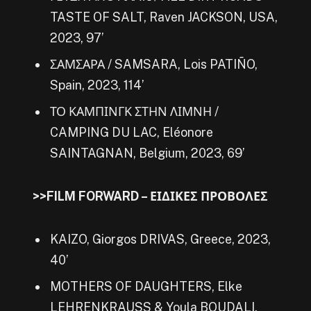
TASTE OF SALT, Raven JACKSON, USA,
2023, 97’
ΣΑΜΣΑΡΑ / SAMSARA, Lois PATIÑO,
Spain, 2023, 114’
ΤΟ ΚΑΜΠΙΝΓΚ ΣΤΗΝ ΛΙΜΝΗ /
CAMPING DU LAC, Eléonore
SAINTAGNAN, Belgium, 2023, 69’
>>FILM FORWARD – ΕΙΔΙΚΕΣ ΠΡΟΒΟΛΕΣ
KAIZO
, Giorgos DRIVAS, Greece, 2023,
40’
MOTHERS OF DAUGHTERS, Elke
LEHRENKRAUSS & Youla BOUDALI,