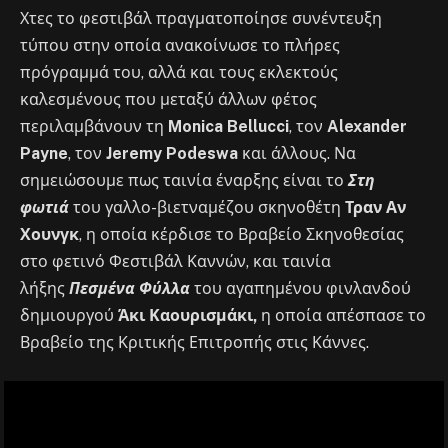
Χτες το φεστιβάλ πραγματοποίησε συνέντευξη
τύπου στην οποία ανακοίνωσε το πλήρες
πρόγραμμά του, αλλά και τους εκλεκτούς
καλεσμένους που μεταξύ άλλων φέτος
περιλαμβάνουν τη
Monica Bellucci
, τον
Alexander
Payne
, τον
Jeremy Podeswa
και άλλους. Να
σημειώσουμε πως ταινία έναρξης είναι το
Στη
φωτιά
του γαλλο-βιετναμέζου σκηνοθέτη
Τραν Αν
Χουνγκ
, η οποία κέρδισε το Βραβείο Σκηνοθεσίας
στο φετινό Φεστιβάλ Καννών, και ταινία
λήξης
Πεσμένα Φύλλα
του αγαπημένου φινλανδού
δημιουργού
Άκι Καουρισμάκι,
η οποία απέσπασε το
Βραβείο της Κριτικής Επιτροπής στις Κάννες.