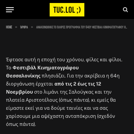
κρατήστε σημειώσεις
By
Στέλιος
October 25, 2023
No Comments
18 Mins Read
»
»
Home
Άρθρα
Ανακοινώθηκε το πλήρες πρόγραμμα του 64ου Φεστιβάλ Κινηματογράφου Θεσσαλονίκης, κρατήστε σημειώσεις
Έφτασε αυτή η εποχή του χρόνου, φίλες και φίλοι.
Το
Φεστιβάλ Κινηματογράφου
Θεσσαλονίκης
πλησιάζει. Για την ακρίβεια η 64η
διοργάνωση έρχεται
από τις 2 έως τις 12
Νοεμβρίου
στο λιμάνι της Σαλούγκας και την
πλατεία Αριστοτέλους (όπως πάντα), κι εμείς θα
είμαστε εκεί για να δούμε ταινίες και να σας
χαρίσουμε μια αψέχαστη ανταπόκριση (σχεδόν
όπως πάντα).