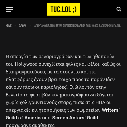
για την αξία των σωματείων
By
Στέλιος
September 4, 2023
No Comments
1 Min Read
»
»
Home
Άρθρα
Απεργιακό reunion Bryan Cranston και Aaron Paul καθώς βλογκάρουν για την αξία των σωματείων
Η απεργία των σεναριογράφων και των ηθοποιών
του Hollywood συνεχίζεται φίλες και φίλοι, καθώς οι
διαπραγματεύσεις με τα στούντιο και τις
πλατφόρμες έχουν βρει τοίχο προς το παρόν (δεν
κάνουν πίσω οι καριόληδες). Ενώ λοιπόν στην
Βενετία το φεστιβάλ κινηματογράφου διεξάγεται
χωρίς χολιγουντιανούς σταρς, πίσω στις ΗΠΑ οι
απεργιακές κινητοποιήσεις των σωματείων
Writers’
Guild of America
και
Screen Actors’ Guild
προχωράνε ακάθεκτες.