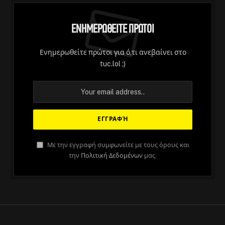
Ενημερωθείτε Πρώτοι
Ενημερωθείτε πρώτοι για ό,τι ανεβαίνει στο
tuc.lol ;)
ΆΡΘΡΑ
Με την εγγραφή συμφωνείτε με τους όρους και
την
Πολιτική Δεδομένων
μας.
Ο πειραματισμός για τις μάζες είναι
το μέλλον του σινεμά, ίσως
By
Στέλιος
September 3, 2023
No Comments
11 Mins Read