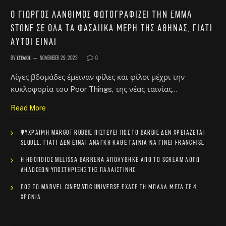
Ο Γιώργος Λάνθιμος φωτογραφίζει την Emma
Stone σε όλα τα φασαίικα μέρη της Αθήνας, γιατί
αυτοί είναι
By
Στέλιος
November 29, 2023
0
Λίγες βδομάδες έμειναν φίλες και φίλοι μέχρι την
κυκλοφορία του Poor Things, της νέας ταινίας…
Read More
Ψύχραιμη Margot Robbie πιστεύει πως το Barbie δεν χρειάζεται
sequel, γιατί δεν είναι ανάγκη κάθε ταινία να γίνει franchise
Η ηθοποιός Melissa Barrera απολύθηκε από το Scream λόγω
δηλώσεων υποστήριξης της Παλαιστίνης
Πώς το Marvel Cinematic Universe έχασε τη μπάλα μέσα σε 4
χρόνια