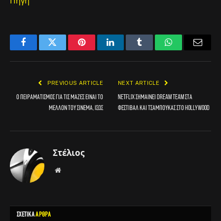
Πηγή
Facebook
Twitter
Pinterest
LinkedIn
Tumblr
WhatsApp
Email
PREVIOUS ARTICLE
NEXT ARTICLE
Ο πειραματισμός για τις μάζες είναι το
Netflix σημαίνει dream team στα
μέλλον του σινεμά, ίσως
φεστιβάλ και τσαμπουκάς στο Hollywood
Στέλιος
Website
ΣΧΕΤΙΚΑ
ΑΡΘΡΑ