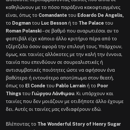
καθηλώνουν με το πόσο παράξενα κακοφτιαγμένες
είναι, όπως το
Comandante
του
Edoardo De Angelis,
το
Dogman
του
Luc Besson
ή το
The Palace
του
Roman Polanski
– σε βαθμό που αναρωτιέσαι αν το
φεστιβάλ είχε κάποιο άλλο κριτήριο πέρα από το
τζέρτζελο όσον αφορά την επιλογή τους. Υπάρχουν,
όμως, και ταινίες αλλόκοτες με την καλή την έννοια,
ταινία που επενδύουν σε σουρεαλιστικές ή
αντισυμβατικές ποιότητες ώστε να αφήσουν ένα
βαθύτερο ή εντονότερο αποτύπωμα στον θεατή,
όπως το
El Conde
του
Pablo Larrain
ή το
Poor
Things
του
Γιώργου Λάνθιμου
. Κι υπάρχουν και
ταινίες που δεν μοιάζουν με οτιδήποτε άλλο έχουμε
δει. Αυτές οι ταινίες μας ενδιαφέρουν εδώ.
Βλέποντας το
The Wonderful Story of Henry Sugar