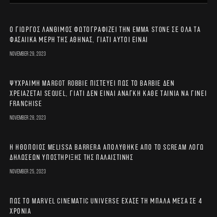
Ο Γιώργος Λάνθιμος φωτογραφίζει την Emma Stone σε όλα τα
φασαίικα μέρη της Αθήνας, γιατί αυτοί είναι
November 29, 2023
Ψύχραιμη Margot Robbie πιστεύει πως το Barbie δεν
χρειάζεται sequel, γιατί δεν είναι ανάγκη κάθε ταινία να γίνει
franchise
November 28, 2023
Η ηθοποιός Melissa Barrera απολύθηκε από το Scream λόγω
δηλώσεων υποστήριξης της Παλαιστίνης
November 25, 2023
Πώς το Marvel Cinematic Universe έχασε τη μπάλα μέσα σε 4
χρόνια