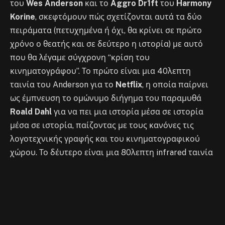
του
Wes Anderson
και το
Aggro Dr1ft
του
Harmony
Korine
, σκεφτόμουν πώς σχετίζονται αυτά τα δύο
πειράματα (πετυχημένα ή όχι, θα κρίνει σε πρώτο
χρόνο ο θεατής και σε δεύτερο η ιστορία) με αυτό
που θα λέγαμε σύγχρονη “κρίση του
κινηματογράφου”. Το πρώτο είναι μια 40λεπτη
ταινία του Anderson για το
Netflix
, η οποία παίρνει
ως έμπνευση το ομώνυμο διήγημα του παραμυθά
Roald Dahl
για να πει μια ιστορία μέσα σε ιστορία
μέσα σε ιστορία, παίζοντας με τους κανόνες τις
λογοτεχνικής γραφής και του κινηματογραφικού
χώρου. Το δέυτερο είναι μια 80λεπτη infrared ταινία
δράσης του Korine για την
A24
γυρισμένη
εξολοκλήρου με θερμικές κάμερες, gaming tech και
Α.Ι. εφαρμογές ώστε να αφηγηθεί με ψυχεδελικό και
παραισθησιογόνο τρόπο την αποστολή ενός
πληρωμένου δολοφόνου να εκτελέσει έναν