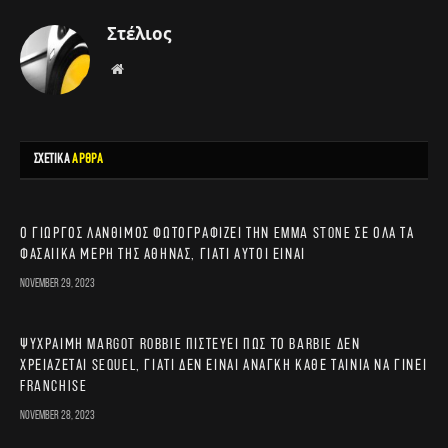
Στέλιος
Website
ΣΧΕΤΙΚΑ
ΑΡΘΡΑ
Ο Γιώργος Λάνθιμος φωτογραφίζει την Emma Stone σε όλα τα
φασαίικα μέρη της Αθήνας, γιατί αυτοί είναι
November 29, 2023
Ψύχραιμη Margot Robbie πιστεύει πως το Barbie δεν
χρειάζεται sequel, γιατί δεν είναι ανάγκη κάθε ταινία να γίνει
franchise
November 28, 2023