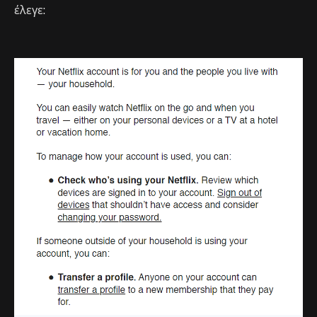
έλεγε: