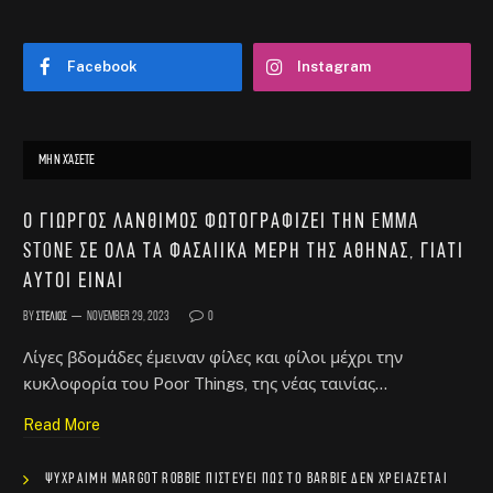
Facebook
Instagram
ΜΗΝ ΧΆΣΕΤΕ
Ο Γιώργος Λάνθιμος φωτογραφίζει την Emma
Stone σε όλα τα φασαίικα μέρη της Αθήνας, γιατί
αυτοί είναι
By
Στέλιος
November 29, 2023
0
Λίγες βδομάδες έμειναν φίλες και φίλοι μέχρι την
κυκλοφορία του Poor Things, της νέας ταινίας…
Read More
Ψύχραιμη Margot Robbie πιστεύει πως το Barbie δεν χρειάζεται