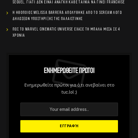
sequel, γιατί δεν είναι ανάγκη κάθε ταινία να γίνει franchise
Η ηθοποιός Melissa Barrera απολύθηκε από το Scream λόγω
δηλώσεων υποστήριξης της Παλαιστίνης
Πώς το Marvel Cinematic Universe έχασε τη μπάλα μέσα σε 4
χρόνια
Ενημερωθείτε Πρώτοι
Ενημερωθείτε πρώτοι για ό,τι ανεβαίνει στο
tuc.lol ;)