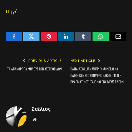
Πηγή
Facebook
Twitter
Pinterest
LinkedIn
Tumblr
WhatsApp
Email
PREVIOUS ARTICLE
NEXT ARTICLE
Τα απάνθρωπα μπλουζ των αστεροειδών
Βασιλιάς Cillian Murphy ψήνεται να
παίξει Ken στο επόμενο Barbie, γιατί η
πραγματικότητα είναι ένα meme πλέον
Στέλιος
Website