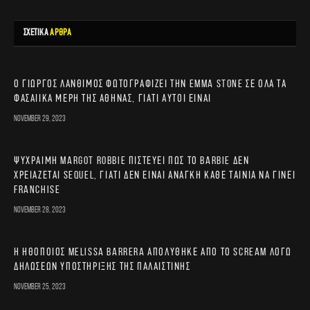
ΣΧΕΤΙΚΑ
ΑΡΘΡΑ
Ο Γιώργος Λάνθιμος φωτογραφίζει την Emma Stone σε όλα τα
φασαίικα μέρη της Αθήνας, γιατί αυτοί είναι
November 29, 2023
Ψύχραιμη Margot Robbie πιστεύει πως το Barbie δεν
χρειάζεται sequel, γιατί δεν είναι ανάγκη κάθε ταινία να γίνει
franchise
November 28, 2023
Η ηθοποιός Melissa Barrera απολύθηκε από το Scream λόγω
δηλώσεων υποστήριξης της Παλαιστίνης
November 25, 2023