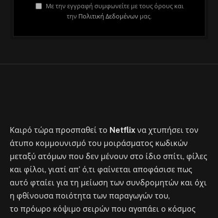
ΆΡΘΡΑ
Με την εγγραφή συμφωνείτε με τους όρους και
την
Πολιτική Δεδομένων
μας.
Το κυνήγι του μοιράσματος κωδικών
Netflix έφτασε και στην Ελλάδα
By
Στέλιος
July 25, 2023
No Comments
2 Mins Read
Καιρό τώρα προσπαθεί το
Netflix
να χτυπήσει τον
άτυπο κομμουνισμό του μοιράσματος κωδικών
μεταξύ ατόμων που δεν μένουν στο ίδιο σπίτι, φίλες
και φίλοι, γιατί απ’ ό,τι φαίνεται αποφάσισε πως
αυτό φταίει για τη μείωση των συνδρομητών και όχι
η φθίνουσα ποιότητα των παραγωγών του,
το πρόωρο κόψιμο σειρών που αγαπάει ο κόσμος