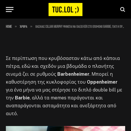
meme πλέον
By
Στέλιος
July 26, 2023
No Comments
1 Min Read
»
»
Home
Άρθρα
Βασιλιάς Cillian Murphy ψήνεται να παίξει Ken στο επόμενο Barbie, γιατί η πραγματικότητα είναι ένα meme πλέον
Σε περίπτωση που κρυβόσασταν κάτω από κάποια
πέτρα, εδώ και σχεδόν μια βδομάδα ο πλανήτης
σινεμά ζει σε ρυθμούς
Barbenheimer
. Μπορεί η
καθυστέρηση της κυκλοφορίας του
Oppenheimer
για ένα μήνα να μας στέρησε το διπλό double bill με
την
Barbie
, αλλά τα memes παράγονται και
αναπαράγονται ασταμάτητα και ανεξάρτητα από
αυτό.