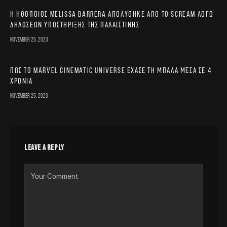
Η ηθοποιός Melissa Barrera απολύθηκε από το Scream λόγω
δηλώσεων υποστήριξης της Παλαιστίνης
November 25, 2023
Πώς το Marvel Cinematic Universe έχασε τη μπάλα μέσα σε 4
χρόνια
November 25, 2023
LEAVE A REPLY