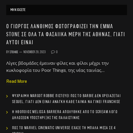
ΜΗΝ ΧΆΣΕΤΕ
Ο Γιώργος Λάνθιμος φωτογραφίζει την Emma
Stone σε όλα τα φασαίικα μέρη της Αθήνας, γιατί
αυτοί είναι
By
Στέλιος
November 29, 2023
0
Λίγες βδομάδες έμειναν φίλες και φίλοι μέχρι την
κυκλοφορία του Poor Things, της νέας ταινίας…
Read More
Ψύχραιμη Margot Robbie πιστεύει πως το Barbie δεν χρειάζεται
sequel, γιατί δεν είναι ανάγκη κάθε ταινία να γίνει franchise
Η ηθοποιός Melissa Barrera απολύθηκε από το Scream λόγω
δηλώσεων υποστήριξης της Παλαιστίνης
Πώς το Marvel Cinematic Universe έχασε τη μπάλα μέσα σε 4