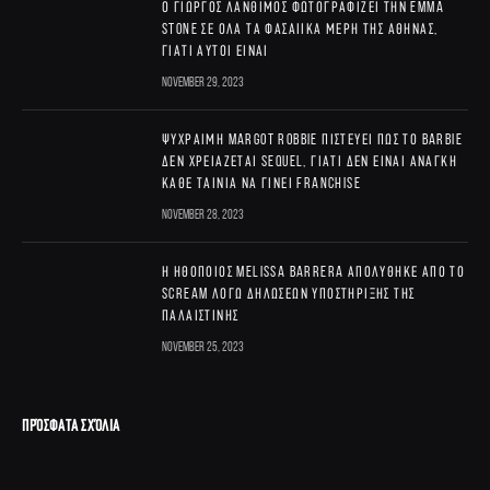
Ο Γιώργος Λάνθιμος φωτογραφίζει την Emma
Stone σε όλα τα φασαίικα μέρη της Αθήνας,
γιατί αυτοί είναι
November 29, 2023
Ψύχραιμη Margot Robbie πιστεύει πως το Barbie
δεν χρειάζεται sequel, γιατί δεν είναι ανάγκη
κάθε ταινία να γίνει franchise
November 28, 2023
Η ηθοποιός Melissa Barrera απολύθηκε από το
Scream λόγω δηλώσεων υποστήριξης της
Παλαιστίνης
November 25, 2023
ΠΡΌΣΦΑΤΑ ΣΧΌΛΙΑ