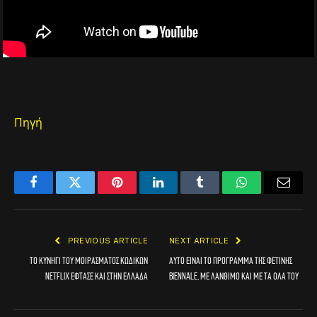
Πηγή
Facebook
Twitter
Pinterest
LinkedIn
Tumblr
WhatsApp
Email
PREVIOUS ARTICLE
NEXT ARTICLE
Το κυνήγι του μοιράσματος κωδικών
Αυτό είναι το πρόγραμμα της φετινής
Netflix έφτασε και στην Ελλάδα
Biennale, με Λάνθιμο και με τα όλα του