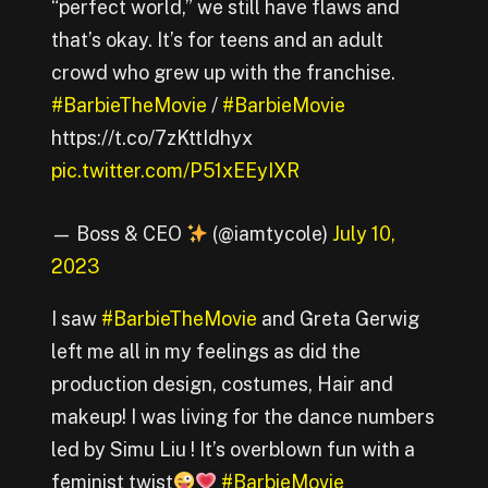
“perfect world,” we still have flaws and
that’s okay. It’s for teens and an adult
crowd who grew up with the franchise.
#BarbieTheMovie
/
#BarbieMovie
https://t.co/7zKttIdhyx
pic.twitter.com/P51xEEyIXR
— Boss & CEO
(@iamtycole)
July 10,
2023
I saw
#BarbieTheMovie
and Greta Gerwig
left me all in my feelings as did the
production design, costumes, Hair and
makeup! I was living for the dance numbers
led by Simu Liu ! It’s overblown fun with a
feminist twist
#BarbieMovie