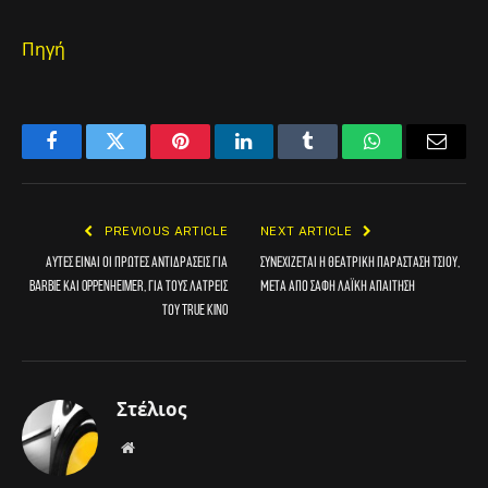
Πηγή
Facebook
Twitter
Pinterest
LinkedIn
Tumblr
WhatsApp
Email
PREVIOUS ARTICLE
NEXT ARTICLE
Αυτές είναι οι πρώτες αντιδράσεις για
Συνεχίζεται η θεατρική παράσταση Τσίου,
Barbie και Oppenheimer, για τους λάτρεις
μετά από σαφή λαϊκή απαίτηση
του true kino
Στέλιος
Website