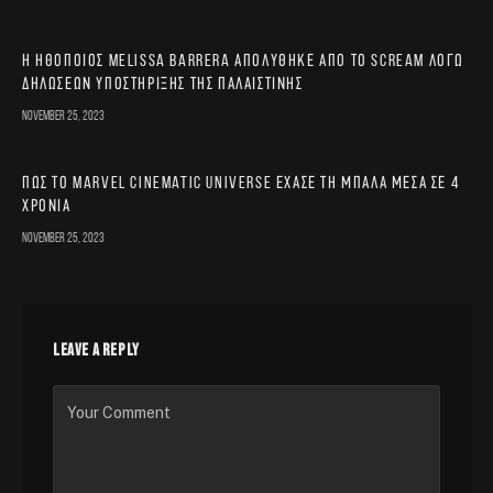
Η ηθοποιός Melissa Barrera απολύθηκε από το Scream λόγω
δηλώσεων υποστήριξης της Παλαιστίνης
November 25, 2023
Πώς το Marvel Cinematic Universe έχασε τη μπάλα μέσα σε 4
χρόνια
November 25, 2023
LEAVE A REPLY