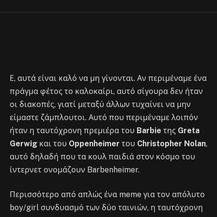
By
Στέλιος
July 17, 2023
No Comments
5 Mins Read
Ε, αυτά είναι καλό να μη γίνονται. Αν περιμέναμε ένα
πράγμα φέτος το καλοκαίρι, αυτό σίγουρα δεν ήταν
οι διακοπές, γιατί μεταξύ άλλων τυχαίνει να μην
είμαστε ζάμπλουτοι. Αυτό που περιμέναμε λοιπόν
ήταν η ταυτόχρονη πρεμιέρα του
Barbie
της
Greta
Gerwig
και του
Oppenheimer
του
Christopher Nolan
,
αυτό δηλαδή που τα κουλ παιδιά στον κόσμο του
ίντερνετ ονομάζουν Barbenheimer.
Περισσότερο από απλώς ένα meme για τον απόλυτο
boy/girl συνδυασμό των δύο ταινιών, η ταυτόχρονη