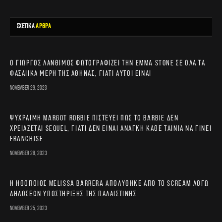
ΣΧΕΤΙΚΑ
ΑΡΘΡΑ
Ο Γιώργος Λάνθιμος φωτογραφίζει την Emma Stone σε όλα τα
φασαίικα μέρη της Αθήνας, γιατί αυτοί είναι
November 29, 2023
Ψύχραιμη Margot Robbie πιστεύει πως το Barbie δεν
χρειάζεται sequel, γιατί δεν είναι ανάγκη κάθε ταινία να γίνει
franchise
November 28, 2023
Η ηθοποιός Melissa Barrera απολύθηκε από το Scream λόγω
δηλώσεων υποστήριξης της Παλαιστίνης
November 25, 2023