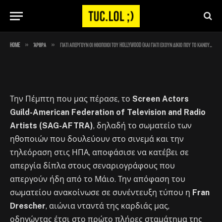
που το κάνουν)
By
Στέλιος
July 18, 2023
No Comments
3 Mins Read
»
»
Home
Άρθρα
Γιατί απεργούν οι ηθοποιοί του Hollywood (και γιατί έχουν δίκιο που το κάνουν)
Την Πέμπτη που μας πέρασε, το
Screen Actors
Guild-
American Federation of Television and Radio
Artists (SAG-AFTRA)
, δηλαδή το σωματείο των
ηθοποιών που δουλεύουν στο σινεμά και την
τηλεόραση στις ΗΠΑ, αποφάσισε να κατέβει σε
απεργία δίπλα στους σεναριογράφους που
απεργούν ήδη από το Μάιο. Την απόφαση του
σωματείου ανακοίνωσε σε συνέντευξη τύπου η
Fran
Drescher
, αιώνια νταντά της καρδιάς μας,
οδηγώντας έτσι στο πρώτο πλήρες σταμάτημα της