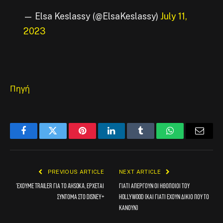
— Elsa Keslassy (@ElsaKeslassy)
July 11,
2023
Πηγή
Facebook
Twitter
Pinterest
LinkedIn
Tumblr
WhatsApp
Email
PREVIOUS ARTICLE
NEXT ARTICLE
Έχουμε trailer για το Ahsoka, έρχεται
Γιατί απεργούν οι ηθοποιοί του
σύντομα στο Disney+
Hollywood (και γιατί έχουν δίκιο που το
κάνουν)