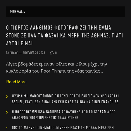
ΜΗΝ ΧΆΣΕΤΕ
Ο Γιώργος Λάνθιμος φωτογραφίζει την Emma
Stone σε όλα τα φασαίικα μέρη της Αθήνας, γιατί
αυτοί είναι
By
Στέλιος
November 29, 2023
0
Λίγες βδομάδες έμειναν φίλες και φίλοι μέχρι την
κυκλοφορία του Poor Things, της νέας ταινίας…
Read More
Ψύχραιμη Margot Robbie πιστεύει πως το Barbie δεν χρειάζεται
sequel, γιατί δεν είναι ανάγκη κάθε ταινία να γίνει franchise
Η ηθοποιός Melissa Barrera απολύθηκε από το Scream λόγω
δηλώσεων υποστήριξης της Παλαιστίνης
Πώς το Marvel Cinematic Universe έχασε τη μπάλα μέσα σε 4