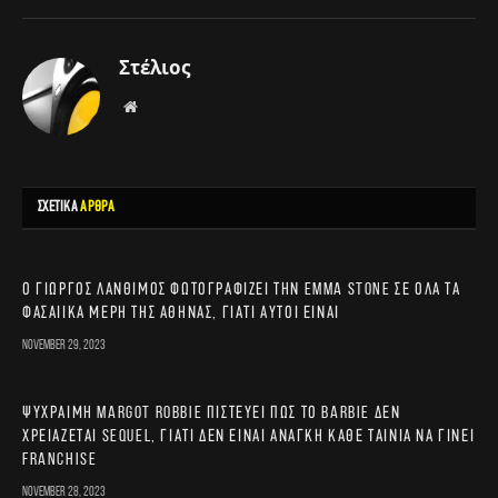
Στέλιος
Website
ΣΧΕΤΙΚΑ
ΑΡΘΡΑ
Ο Γιώργος Λάνθιμος φωτογραφίζει την Emma Stone σε όλα τα
φασαίικα μέρη της Αθήνας, γιατί αυτοί είναι
November 29, 2023
Ψύχραιμη Margot Robbie πιστεύει πως το Barbie δεν
χρειάζεται sequel, γιατί δεν είναι ανάγκη κάθε ταινία να γίνει
franchise
November 28, 2023