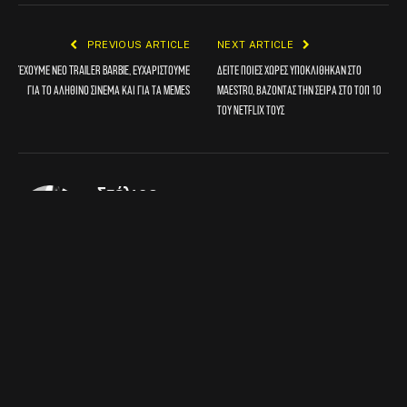
PREVIOUS ARTICLE
NEXT ARTICLE
Έχουμε νέο trailer Barbie, ευχαριστούμε
Δείτε ποιες χώρες υποκλίθηκαν στο
για το αληθινό σινεμά και για τα memes
Maestro, βάζοντας την σειρά στο τοπ 10
του Netflix τους
Στέλιος
Website
ΣΧΕΤΙΚΑ
ΑΡΘΡΑ
Ο Γιώργος Λάνθιμος φωτογραφίζει την Emma Stone σε όλα τα
φασαίικα μέρη της Αθήνας, γιατί αυτοί είναι