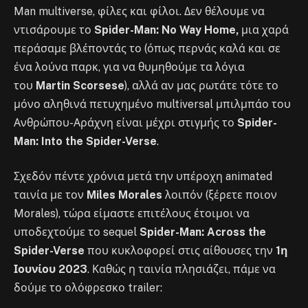
Man multiverse, φίλες και φίλοι. Δεν θέλουμε να
ντισάρουμε το
Spider-Man: No Way Home,
μια χαρά
περάσαμε βλέποντάς το (όπως περνάς καλά και σε
ένα λούνα παρκ, για να θυμηθούμε τα λόγια
του
Martin Scorsese
), αλλά αν μας ρωτάτε τότε το
μόνο αληθινά πετυχημένο multiversal μπιλμπάο του
Ανθρώπου-Αράχνη είναι μέχρι στιγμής το
Spider-
Man: Into the Spider-Verse
.
Σχεδόν πέντε χρόνια μετά την υπέροχη animated
ταινία με τον
Miles Morales
λοιπόν (ξέρετε ποιον
Morales), τώρα είμαστε επιτέλους έτοιμοι να
υποδεχτούμε το sequel
Spider-Man: Across the
Spider-Verse
που κυκλοφορεί στις αίθουσες την
1η
Ιουνίου 2023
. Καθώς η ταινία πλησιάζει, πάμε να
δούμε το ολόφρεσκο trailer: