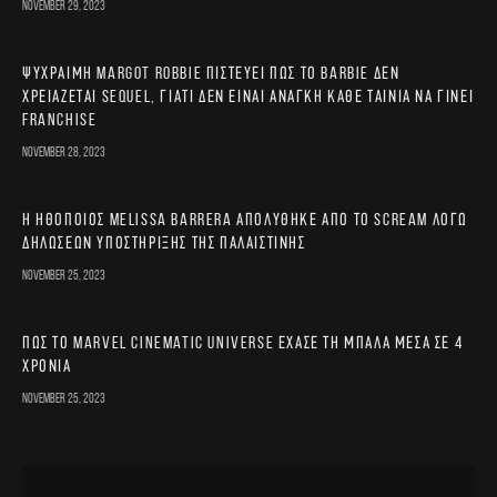
November 29, 2023
Ψύχραιμη Margot Robbie πιστεύει πως το Barbie δεν
χρειάζεται sequel, γιατί δεν είναι ανάγκη κάθε ταινία να γίνει
franchise
November 28, 2023
Η ηθοποιός Melissa Barrera απολύθηκε από το Scream λόγω
δηλώσεων υποστήριξης της Παλαιστίνης
November 25, 2023
Πώς το Marvel Cinematic Universe έχασε τη μπάλα μέσα σε 4
χρόνια
November 25, 2023