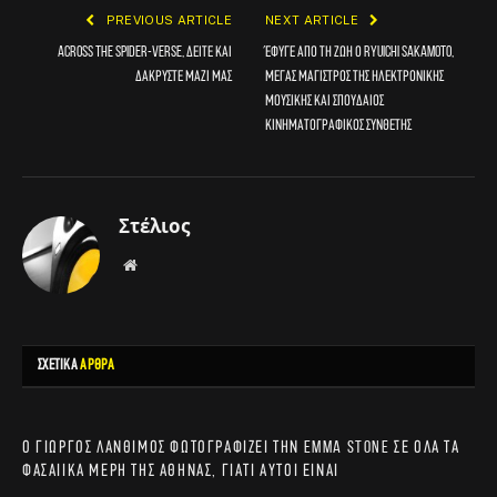
PREVIOUS ARTICLE
NEXT ARTICLE
Across the Spider-Verse, δείτε και
Έφυγε από τη ζωή ο Ryuichi Sakamoto,
δακρύστε μαζί μας
μέγας μάγιστρος της ηλεκτρονικής
μουσικής και σπουδαίος
κινηματογραφικός συνθέτης
Στέλιος
Website
ΣΧΕΤΙΚΑ
ΑΡΘΡΑ
Ο Γιώργος Λάνθιμος φωτογραφίζει την Emma Stone σε όλα τα
φασαίικα μέρη της Αθήνας, γιατί αυτοί είναι