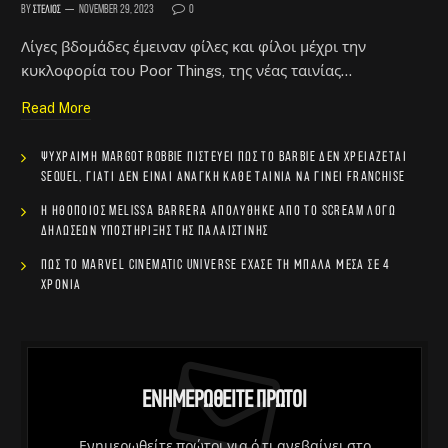
By
Στέλιος
November 29, 2023
0
Λίγες βδομάδες έμειναν φίλες και φίλοι μέχρι την
κυκλοφορία του Poor Things, της νέας ταινίας…
Read More
Ψύχραιμη Margot Robbie πιστεύει πως το Barbie δεν χρειάζεται
sequel, γιατί δεν είναι ανάγκη κάθε ταινία να γίνει franchise
Η ηθοποιός Melissa Barrera απολύθηκε από το Scream λόγω
δηλώσεων υποστήριξης της Παλαιστίνης
Πώς το Marvel Cinematic Universe έχασε τη μπάλα μέσα σε 4
χρόνια
Ενημερωθείτε Πρώτοι
Ενημερωθείτε πρώτοι για ό,τι ανεβαίνει στο