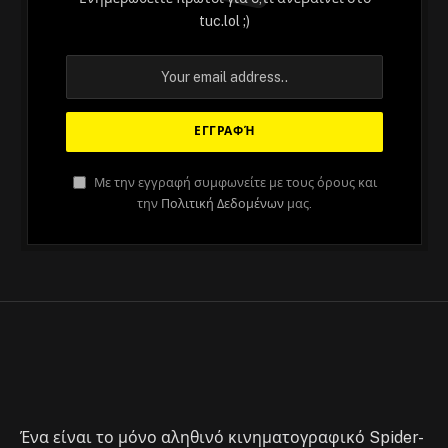
tuc.lol ;)
ΆΡΘΡΑ
Με την εγγραφή συμφωνείτε με τους όρους και
την
Πολιτική Δεδομένων
μας.
Across the Spider-Verse, δείτε και
δακρύστε μαζί μας
By
Στέλιος
April 24, 2023
No Comments
1 Min Read
Ένα είναι το μόνο αληθινό κινηματογραφικό Spider-