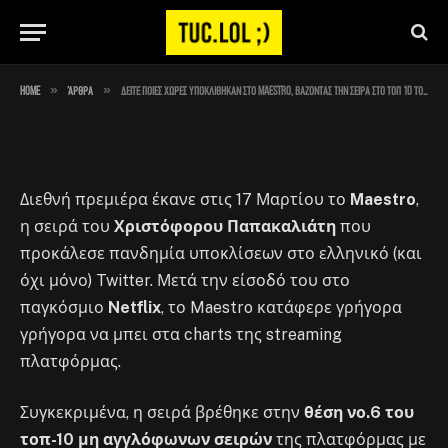
τοπ 10 του Netflix τους
By
Στέλιος
April 24, 2023
No Comments
1 Min Read
»
»
Home
Άρθρα
Δείτε ποιες χώρες υποκλίθηκαν στο Maestro, βάζοντας την σειρά στο τοπ 10 του Netflix τους
Διεθνή πρεμιέρα έκανε στις 17 Μαρτίου το
Maestro
,
η σειρά του
Χριστόφορου Παπακαλιάτη
που
προκάλεσε πανδημία υποκλίσεων στο ελληνικό (και
όχι μόνο) Twitter. Μετά την είσοδό του στο
παγκόσμιο
Netflix
, το Maestro κατάφερε γρήγορα
γρήγορα να μπει στα charts της streaming
πλατφόρμας.
Συγκεκριμένα, η σειρά βρέθηκε στην
θέση νο.6 του
τοπ-10 μη αγγλόφωνων σειρών
της πλατφόρμας με