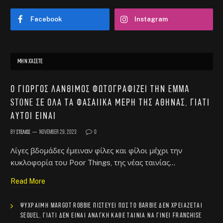
Facebook
Instagram
ΜΗΝ ΧΆΣΕΤΕ
Ο Γιώργος Λάνθιμος φωτογραφίζει την Emma
Stone σε όλα τα φασαίικα μέρη της Αθήνας, γιατί
αυτοί είναι
By
Στέλιος
November 29, 2023
0
Λίγες βδομάδες έμειναν φίλες και φίλοι μέχρι την
κυκλοφορία του Poor Things, της νέας ταινίας…
Read More
Ψύχραιμη Margot Robbie πιστεύει πως το Barbie δεν χρειάζεται
sequel, γιατί δεν είναι ανάγκη κάθε ταινία να γίνει franchise