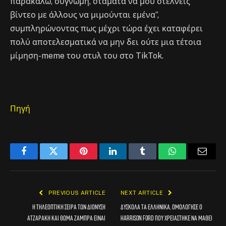
παρακαλώ, συγνώμη, σταμάτα να μου στέλνεις
βίντεο με άλλους να μιμούνται εμένα”,
συμπληρώνοντας πως μέχρι τώρα έχει καταφέρει
πολύ αποτελεσματικά να μην δει ούτε μια τέτοια
μίμηση-meme του στυλ του στο TikTok.
Πηγή
Facebook
Twitter
Pinterest
LinkedIn
Tumblr
WhatsApp
Email
PREVIOUS ARTICLE
NEXT ARTICLE
Η τηλεοπτική σειρά των Διονύση
Δύσκολα τα ελληνικά, ομολόγησε ο
Ατζαράκη και Θωμά Ζάμπρα είναι
Harrison Ford που χρειάστηκε να μάθει