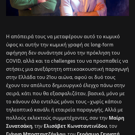
Η απόπειρά τους να μεταφέρουν αυτό το κωμικό
ύφος κι αυτήν την κωμική γραφή σε long-form
αφήγηση δεν συνάντησε μόνο την πρόκληση του
COVID, αλλά και τα challenges του να προσπαθείς να
στήσεις μια ανεξάρτητη οπτικοακουστική παραγωγή
στην Ελλάδα του 21ου αιώνα, αφού οι δυό τους
έχουν τον απόλυτο δημιουργικό έλεγχο πάνω στην
σειρά, κάτι που θα εξασφαλιζόταν, βασικά, μόνο με
το κάνουν όλο εντελώς μόνοι τους – χωρίς κάποιο
τηλεοπτικό κανάλι ή εταιρεία παραγωγής. Αλλά με
πολλούς εκλεκτούς συμμετέχοντες, σαν την
Μαίρη
Συνατσάκη
, την
Ελισάβετ Κωνσταντινίδου
, τον
Γιάννη Μποσταντζόγλου
, τον
Γεράσιμο Γεννατά
,