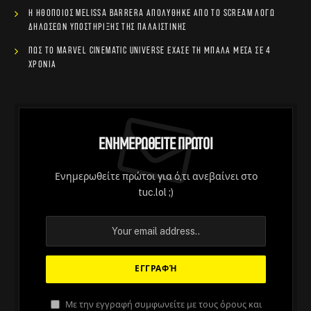
Η ηθοποιός Melissa Barrera απολύθηκε από το Scream λόγω
δηλώσεων υποστήριξης της Παλαιστίνης
Πώς το Marvel Cinematic Universe έχασε τη μπάλα μέσα σε 4
χρόνια
Ενημερωθείτε Πρώτοι
Ενημερωθείτε πρώτοι για ό,τι ανεβαίνει στο
tuc.lol ;)
ΆΡΘΡΑ
O Wes Anderson δεν ψήνεται
Με την εγγραφή συμφωνείτε με τους όρους και