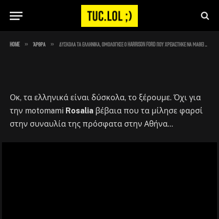
Jones
By
Στέλιος
July 12, 2023
No Comments
1 Min Read
»
»
Home
Άρθρα
Δύσκολα τα ελληνικά, ομολόγησε ο Harrison Ford που χρειάστηκε να μάθει μερικά για το νέο Indiana Jones
Οκ, τα ελληνικά είναι δύσκολα, το ξέρουμε. Όχι για
την motomami
Rosalia
βέβαια που τα μίλησε φαρσί
στην συναυλία της πρόσφατα στην Αθήνα…