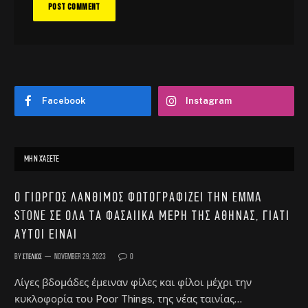
Facebook
Instagram
ΜΗΝ ΧΆΣΕΤΕ
Ο Γιώργος Λάνθιμος φωτογραφίζει την Emma
Stone σε όλα τα φασαίικα μέρη της Αθήνας, γιατί
αυτοί είναι
By
Στέλιος
November 29, 2023
0
Λίγες βδομάδες έμειναν φίλες και φίλοι μέχρι την
κυκλοφορία του Poor Things, της νέας ταινίας…