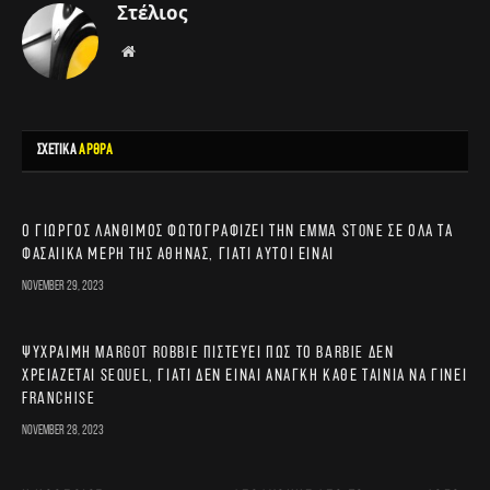
Στέλιος
Website
ΣΧΕΤΙΚΑ
ΑΡΘΡΑ
Ο Γιώργος Λάνθιμος φωτογραφίζει την Emma Stone σε όλα τα
φασαίικα μέρη της Αθήνας, γιατί αυτοί είναι
November 29, 2023
Ψύχραιμη Margot Robbie πιστεύει πως το Barbie δεν
χρειάζεται sequel, γιατί δεν είναι ανάγκη κάθε ταινία να γίνει
franchise
November 28, 2023