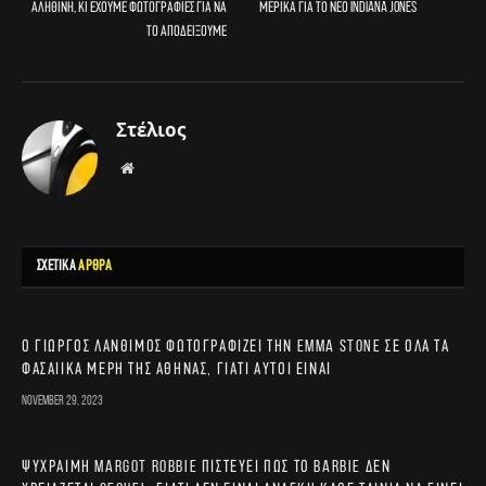
αληθινή, κι έχουμε φωτογραφίες για να
μερικά για το νέο Indiana Jones
το αποδείξουμε
Στέλιος
Website
ΣΧΕΤΙΚΑ
ΑΡΘΡΑ
Ο Γιώργος Λάνθιμος φωτογραφίζει την Emma Stone σε όλα τα
φασαίικα μέρη της Αθήνας, γιατί αυτοί είναι
November 29, 2023
Ψύχραιμη Margot Robbie πιστεύει πως το Barbie δεν