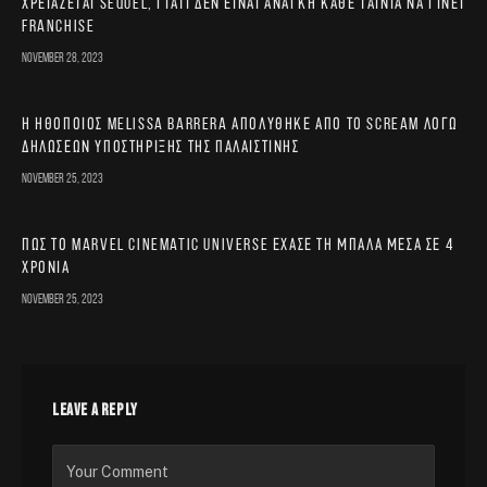
χρειάζεται sequel, γιατί δεν είναι ανάγκη κάθε ταινία να γίνει
franchise
November 28, 2023
Η ηθοποιός Melissa Barrera απολύθηκε από το Scream λόγω
δηλώσεων υποστήριξης της Παλαιστίνης
November 25, 2023
Πώς το Marvel Cinematic Universe έχασε τη μπάλα μέσα σε 4
χρόνια
November 25, 2023
LEAVE A REPLY