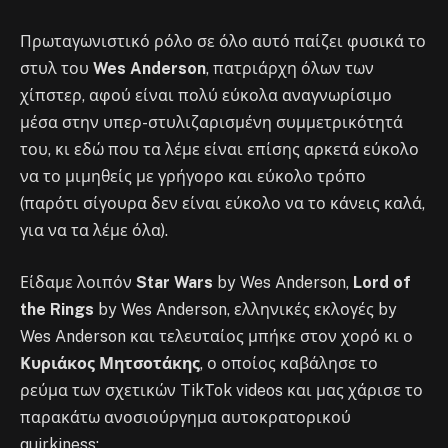
Πρωταγωνιστικό ρόλο σε όλο αυτό παίζει φυσικά το
στυλ του
Wes Anderson
, πατριάρχη όλων των
χίπστερ, αφού είναι πολύ εύκολα αναγνωρίσιμο
μέσα στην υπερ-στυλιζαρισμένη συμμετρικότητά
του, κι εδώ που τα λέμε είναι επίσης αρκετά εύκολο
να το μιμηθείς με γρήγορο και εύκολο τρόπο
(παρότι σίγουρα δεν είναι εύκολο να το κάνεις καλά,
για να τα λέμε όλα).
Είδαμε λοιπόν
Star Wars
by Wes Anderson,
Lord of
the Rings
by Wes Anderson, ελληνικές εκλογές by
Wes Anderson και τελευταίος μπήκε στον χορό κι ο
Κυριάκος Μητσοτάκης
, ο οποίος καβάλησε το
ρεύμα των σχετικών TikTok videos και μας χάρισε το
παρακάτω ανοσιούργημα αυτοκρατορικού
quirkiness: