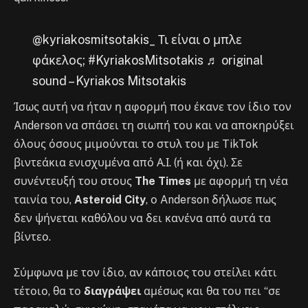
@kyriakosmitsotakis_ Τι είναι ο μπλε
φάκελος; #KyriakosMitsotakis ♬ original
sound – Kyriakos Mitsotakis
Ίσως αυτή να ήταν η αφορμή που έκανε τον ίδιο τον
Anderson να σπάσει τη σιωπή του και να αποκηρύξει
όλους όσους μιμούνται το στυλ του με TikTok
βιντεάκια ενισχυμένα από Α.Ι. (ή και όχι). Σε
συνέντευξή του στους
The Times
με αφορμή τη νέα
ταινία του,
Asteroid City
, ο Anderson δήλωσε πως
δεν ψήνεται καθόλου να δει κανένα από αυτά τα
βίντεο.
Σύμφωνα με τον ίδιο, αν κάποιος του στείλει κάτι
τέτοιο, θα το
διαγράψει
αμέσως και θα του πει “σε