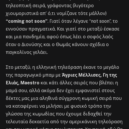
τηλεοπτική σειρά, γράφοντας (λιγότερο
χιουμοριστικά απ’ ό,τι νομίζανε τότε μάλλον)
“coming not soon”
. Γιατί όταν λέγανε “not soon”, το
εννούσαν πραγματικά. Και γιατί στο μεταξύ έσκασε
και μια πανδημία, αφού όπως λέει ο σοφός λαός
όταν ο Διονύσης και ο Θωμάς κάνουν σχέδια ο
παγκολίνος γελάει.
Στο μεταξύ, η ελληνική τηλεόραση έκανε το μεγάλο
της παραγωγικό μπαμ με
Άγριες Μέλλισες, Γη της
Ελιάς, Maestro
και κάτι άλλες σειρές που βλέπει η
μαμά σου, αλλά ακόμα δεν έχει εμφανιστεί στους
δέκτες μας μια αληθινά σύγχρονη κωμική σειρά που
να καταφέρνει να μιλήσει με φυσικό τρόπο την
γλώσσα της κωμωδίας που έχουμε διδαχθεί την
τελευταία δεκαετία από την αμερικάνικη τηλεόραση