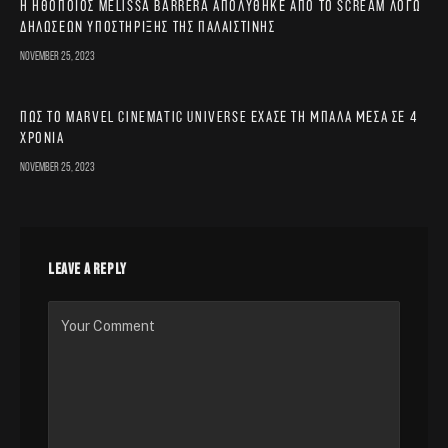
Η ηθοποιός Melissa Barrera απολύθηκε από το Scream λόγω
δηλώσεων υποστήριξης της Παλαιστίνης
November 25, 2023
Πώς το Marvel Cinematic Universe έχασε τη μπάλα μέσα σε 4
χρόνια
November 25, 2023
LEAVE A REPLY