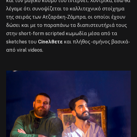
και τον μαγικό κόσμο του ίντερνετ. Χοντρικά, εδώ θα
λέγαμε ότι συνοψίζεται το καλλιτεχνικό στοίχημα
της σειράς των Ατζαράκη-Ζάμπρα, οι οποίοι έχουν
δώσει και με το παραπάνω τα διαπιστευτήριά τους
στην short-form scripted κωμωδία μέσα από τα
sketches του
Cineλθετε
και πλήθος -σμήνος βασικά-
από viral videos.