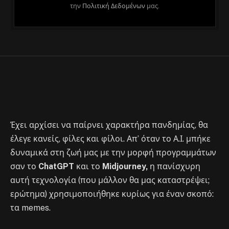
καθόλου με τα TikTok βίντεο που
την
Πολιτική Δεδομένων
μας.
μιμούνται το κινηματογραφικό του
στυλ
By
Στέλιος
July 10, 2023
No Comments
2 Mins Read
Έχει αρχίσει να παίρνει χαρακτήρα πανδημίας, θα
έλεγε κανείς, φίλες και φίλοι. Απ’ όταν το Α.Ι. μπήκε
δυναμικά στη ζωή μας με την μορφή προγραμμάτων
σαν το
ChatGPT
και το
Midjourney,
η πανίσχυρη
αυτή τεχνολογία (που μάλλον θα μας καταστρέψει;
ερώτημα) χρησιμοποιήθηκε κυρίως για έναν σκοπό:
τα memes.