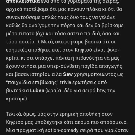
αποκλειστικά
ένα από τα γυρίσματα της σειράς,
αρχικά πιστέψαμε ότι μας κάνουν πλάκα κι ότι θα
συναντούσαμε απλώς τους δυο τους να γελάνε
καθώς θα ανοίγαμε την πόρτα και δεν θα βρίσκαμε
μέσα τίποτα (όχι και τόσο αστείο παιδιά, όσο και
τόσο αστείο…). Μετά, σκεφτήκαμε βασικά ότι οι
ερημικές αποθήκες εκεί στον Κηφισό είναι ψιλο-
κρίπι, κι ότι υπάρχει πάντα η πιθανότητα να μας
έχουν στήσει μια υπερ-σύνθετη παγίδα απαγωγής
και βασανιστηρίου α λα
Saw
χρησιμοποιώντας ως
“παιχνίδια επιβίωσης” trivia ερωτήσεις από
βιντεάκια
Luben
(ωραία ιδέα για σειρά btw, την
κρατάμε).
Τελικά, όμως, μας στην ερημική αποθήκη στον
Κηφισό μας υποδέχτηκε κάτι ακόμα πιο απρόσμενο.
Μια πραγματική action-comedy σειρά που γυριζόταν