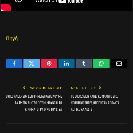
Πηγή
Facebook
Twitter
Pinterest
LinkedIn
Tumblr
WhatsApp
Email
PREVIOUS ARTICLE
NEXT ARTICLE
O Wes Anderson δεν ψήνεται καθόλου με
Το Succession κάνει κουμάντο στις
τα TikTok βίντεο που μιμούνται το
υποψηφιότητες, όπως ήταν απόλυτα
κινηματογραφικό του στυλ
λογικό άλλωστε