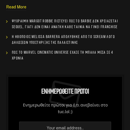
Read More
Ψύχραιμη Margot Robbie πιστεύει πως το Barbie δεν χρειάζεται
sequel, γιατί δεν είναι ανάγκη κάθε ταινία να γίνει franchise
Η ηθοποιός Melissa Barrera απολύθηκε από το Scream λόγω
δηλώσεων υποστήριξης της Παλαιστίνης
Πώς το Marvel Cinematic Universe έχασε τη μπάλα μέσα σε 4
χρόνια
Ενημερωθείτε Πρώτοι
Ενημερωθείτε πρώτοι για ό,τι ανεβαίνει στο
tuc.lol ;)