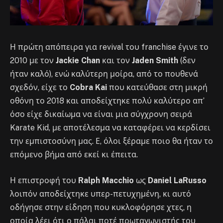
Η πρώτη απόπειρα για revival του franchise έγινε το
2010 με τον
Jackie Chan
και τον
Jaden Smith
(δεν
ήταν καλό), ενώ καλύτερη μοίρα, από το πουθενά
σχεδόν, είχε το
Cobra Kai
που κατεύθασε στη μικρή
οθόνη το 2018 και αποδείχτηκε πολύ καλύτερο απ’
όσο είχε δικαίωμα να είναι μια σύγχρονη σειρά
Karate Kid, με αποτέλεσμα να καταφέρει να κερδίσει
την εμπιστοσύνη μας. Ε, όλοι ξέραμε ποιο θα ήταν το
επόμενο βήμα από εκεί κι έπειτα.
Η επιστροφή του
Ralph Macchio
ως
Daniel LaRusso
λοιπόν αποδείχτηκε υπερ-πετυχημένη, κι αυτό
οδήγησε στην είδηση που κυκλοφόρησε χτες, η
οποία λέει ότι ο πάλαι ποτέ πρωταγωνιστής του