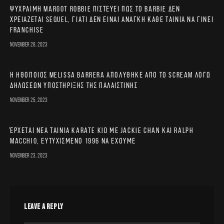
Ψύχραιμη Margot Robbie πιστεύει πως το Barbie δεν
χρειάζεται sequel, γιατί δεν είναι ανάγκη κάθε ταινία να γίνει
franchise
November 28, 2023
Η ηθοποιός Melissa Barrera απολύθηκε από το Scream λόγω
δηλώσεων υποστήριξης της Παλαιστίνης
November 25, 2023
Έρχεται νέα ταινία Karate Kid με Jackie Chan και Ralph
Macchio, ευτυχισμένο 1996 να έχουμε
November 23, 2023
LEAVE A REPLY