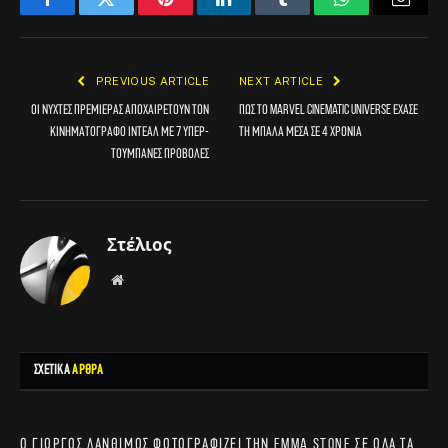
Facebook
Twitter
Pinterest
LinkedIn
Tumblr
WhatsApp
Email
PREVIOUS ARTICLE
NEXT ARTICLE
Οι Νύχτες Πρεμιέρας αποχαιρετούν τον
Πώς το Marvel Cinematic Universe έχασε
κινηματογράφο Ιντεάλ με 7 υπερ-
τη μπάλα μέσα σε 4 χρόνια
τούμπανες προβολές
Στέλιος
Website
ΣΧΕΤΙΚΑ
ΑΡΘΡΑ
Ο Γιώργος Λάνθιμος φωτογραφίζει την Emma Stone σε όλα τα