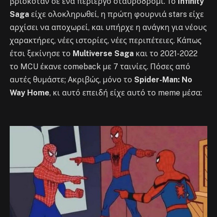
βρισκόταν σε ένα περίεργο σταυροδρόμι. Το
Infinity
Saga
είχε ολοκληρωθεί, η πρώτη φουρνιά stars είχε
αρχίσει να αποχωρεί, και υπήρχε η ανάγκη για νέους
χαρακτήρες, νέες ιστορίες, νέες περιπέτειες. Κάπως
έτσι ξεκίνησε το
Multiverse Saga
και το 2021-2022
το MCU έκανε comeback με 7 ταινίες. Πόσες από
αυτές θυμάστε; Ακριβώς, μόνο το
Spider-Man: No
Way Home
, κι αυτό επειδή είχε αυτό το meme μέσα: