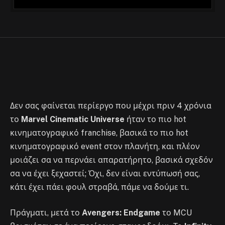
Πώς το Marvel Cinematic Universe
έχασε τη μπάλα μέσα σε 4 χρόνια
By
Στέλιος
November 25, 2023
No Comments
3 Mins Read
Δεν σας φαίνεται περίεργο που μέχρι πριν 4 χρόνια
το
Marvel Cinematic Universe
ήταν το πιο hot
κινηματογραφικό franchise, βασικά το πιο hot
κινηματογραφικό event στον πλανήτη, και πλέον
μοιάζει σα να περνάει απαρατήρητο, βασικά σχεδόν
σα να έχει ξεχαστεί; Όχι, δεν είναι εντύπωσή σας,
κάτι έχει πάει φουλ στραβά, πάμε να δούμε τι.
Πράγματι, μετά το
Avengers: Endgame
το MCU