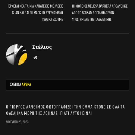
Έρχεται νέα ταινία Karate Kid με Jackie
Η ηθοποιός Melissa Barrera απολύθηκε
Chan και Ralph Macchio, ευτυχισμένο
από το Scream λόγω δηλώσεων
1996 να έχουμε
υποστήριξης της Παλαιστίνης
Στέλιος
Website
ΣΧΕΤΙΚΑ
ΑΡΘΡΑ
Ο Γιώργος Λάνθιμος φωτογραφίζει την Emma Stone σε όλα τα
φασαίικα μέρη της Αθήνας, γιατί αυτοί είναι
November 29, 2023