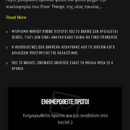
κυκλοφορία του Poor Things, της νέας ταινίας…
Read More
Ψύχραιμη Margot Robbie πιστεύει πως το Barbie δεν χρειάζεται
sequel, γιατί δεν είναι ανάγκη κάθε ταινία να γίνει franchise
Η ηθοποιός Melissa Barrera απολύθηκε από το Scream λόγω
δηλώσεων υποστήριξης της Παλαιστίνης
Πώς το Marvel Cinematic Universe έχασε τη μπάλα μέσα σε 4
χρόνια
Ενημερωθείτε Πρώτοι
Ενημερωθείτε πρώτοι για ό,τι ανεβαίνει στο
tuc.lol ;)