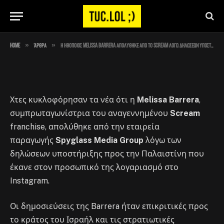
Παλαιστίνης
By
Στέλιος
November 25, 2023
No Comments
1 Min Read
»
»
Home
Άρθρα
Η ηθοποιός Melissa Barrera απολύθηκε από το Scream λόγω δηλώσεων υποστήριξης της Παλαιστίνης
Χτες κυκλοφόρησαν τα νέα ότι η
Melissa Barrera
,
συμπρωταγωνίστρια του αναγεννημένου
Scream
franchise, απολύθηκε από την εταιρεία
παραγωγής
Spyglass Media Group
λόγω των
δηλώσεων υποστήριξης προς την Παλαιστίνη που
έκανε στον προσωπικό της λογαριασμό στο
Instagram.
Οι δημοσιεύσεις της Barrera ήταν επικριτικές προς
το κράτος του Ισραήλ και τις στρατιωτικές