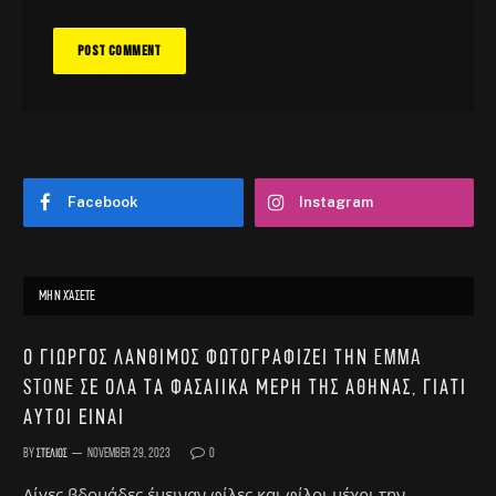
Facebook
Instagram
ΜΗΝ ΧΆΣΕΤΕ
Ο Γιώργος Λάνθιμος φωτογραφίζει την Emma
Stone σε όλα τα φασαίικα μέρη της Αθήνας, γιατί
αυτοί είναι
By
Στέλιος
November 29, 2023
0
Λίγες βδομάδες έμειναν φίλες και φίλοι μέχρι την