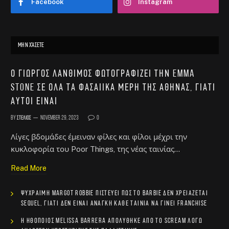
Facebook
Instagram
ΜΗΝ ΧΆΣΕΤΕ
Ο Γιώργος Λάνθιμος φωτογραφίζει την Emma
Stone σε όλα τα φασαίικα μέρη της Αθήνας, γιατί
αυτοί είναι
By
Στέλιος
November 29, 2023
0
Λίγες βδομάδες έμειναν φίλες και φίλοι μέχρι την
κυκλοφορία του Poor Things, της νέας ταινίας…
Read More
Ψύχραιμη Margot Robbie πιστεύει πως το Barbie δεν χρειάζεται
sequel, γιατί δεν είναι ανάγκη κάθε ταινία να γίνει franchise
Η ηθοποιός Melissa Barrera απολύθηκε από το Scream λόγω