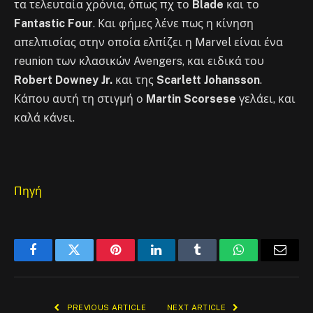
τα τελευταία χρόνια, όπως πχ το
Blade
και το
Fantastic Four
. Και φήμες λένε πως η κίνηση
απελπισίας στην οποία ελπίζει η Marvel είναι ένα
reunion των κλασικών Avengers, και ειδικά του
Robert Downey Jr.
και της
Scarlett Johansson
.
Κάπου αυτή τη στιγμή ο
Martin Scorsese
γελάει, και
καλά κάνει.
Πηγή
Facebook
Twitter
Pinterest
LinkedIn
Tumblr
WhatsApp
Email
PREVIOUS ARTICLE
NEXT ARTICLE