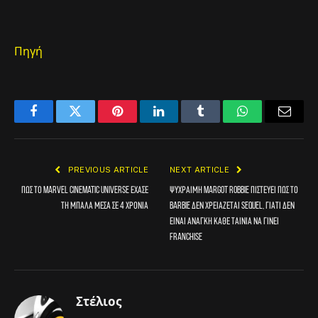
Πηγή
Facebook
Twitter
Pinterest
LinkedIn
Tumblr
WhatsApp
Email
PREVIOUS ARTICLE
NEXT ARTICLE
Πώς το Marvel Cinematic Universe έχασε
Ψύχραιμη Margot Robbie πιστεύει πως το
τη μπάλα μέσα σε 4 χρόνια
Barbie δεν χρειάζεται sequel, γιατί δεν
είναι ανάγκη κάθε ταινία να γίνει
franchise
Στέλιος