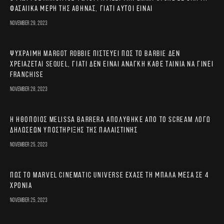
φασαίικα μέρη της Αθήνας, γιατί αυτοί είναι
November 29, 2023
Ψύχραιμη Margot Robbie πιστεύει πως το Barbie δεν
χρειάζεται sequel, γιατί δεν είναι ανάγκη κάθε ταινία να γίνει
franchise
November 28, 2023
Η ηθοποιός Melissa Barrera απολύθηκε από το Scream λόγω
δηλώσεων υποστήριξης της Παλαιστίνης
November 25, 2023
Πώς το Marvel Cinematic Universe έχασε τη μπάλα μέσα σε 4
χρόνια
November 25, 2023