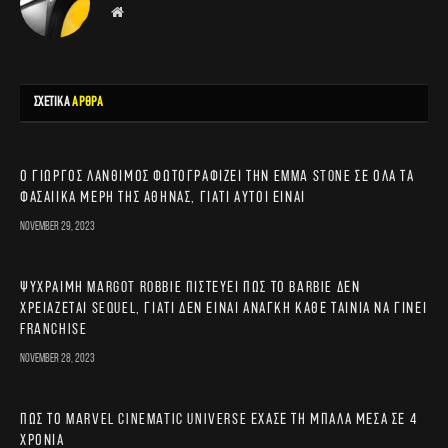
Website
ΣΧΕΤΙΚΑ
ΑΡΘΡΑ
Ο Γιώργος Λάνθιμος φωτογραφίζει την Emma Stone σε όλα τα
φασαίικα μέρη της Αθήνας, γιατί αυτοί είναι
November 29, 2023
Ψύχραιμη Margot Robbie πιστεύει πως το Barbie δεν
χρειάζεται sequel, γιατί δεν είναι ανάγκη κάθε ταινία να γίνει
franchise
November 28, 2023
Πώς το Marvel Cinematic Universe έχασε τη μπάλα μέσα σε 4
χρόνια