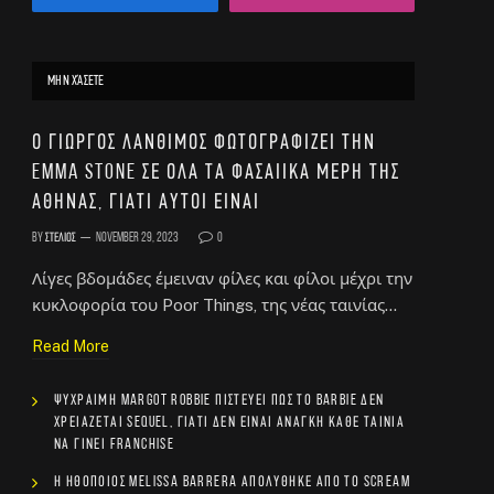
ΜΗΝ ΧΆΣΕΤΕ
Ο Γιώργος Λάνθιμος φωτογραφίζει την
Emma Stone σε όλα τα φασαίικα μέρη της
Αθήνας, γιατί αυτοί είναι
By
Στέλιος
November 29, 2023
0
Λίγες βδομάδες έμειναν φίλες και φίλοι μέχρι την
κυκλοφορία του Poor Things, της νέας ταινίας…
Read More
Ψύχραιμη Margot Robbie πιστεύει πως το Barbie δεν
χρειάζεται sequel, γιατί δεν είναι ανάγκη κάθε ταινία
να γίνει franchise
Η ηθοποιός Melissa Barrera απολύθηκε από το Scream