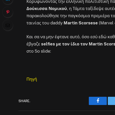
Κορυφώνοντας την ελληνική πολιτιστική πα
Δούκισσα Νομικού
, η Τάμτα ταξίδεψε αυτέ
παρακολούθησε την παγκόσμια πρεμιέρα τ
ταινίας του daddy
Martin Scorsese
(Marvel
Και σα να μην έφτανε αυτό, όσο εσύ εδώ κα
έβγαζε
selfies με τον ίδιο τον Martin Scor
στο 5ο slide:
Πηγή
SHARE.
Faceboo