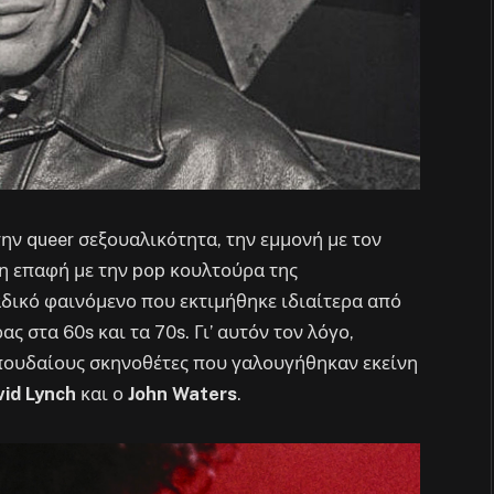
ην queer σεξουαλικότητα, την εμμονή με τον
η επαφή με την pop κουλτούρα της
αδικό φαινόμενο που εκτιμήθηκε ιδιαίτερα από
ς στα 60s και τα 70s. Γι’ αυτόν τον λόγο,
πουδαίους σκηνοθέτες που γαλουγήθηκαν εκείνη
id Lynch
και ο
John Waters
.