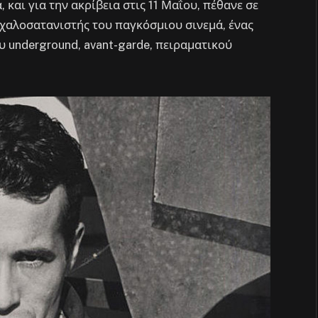
 και για την ακρίβεια στις 11 Μαΐου, πέθανε σε
παχαλοσατανιστής του παγκόσμιου σινεμά, ένας
underground, avant-garde, πειραματικού