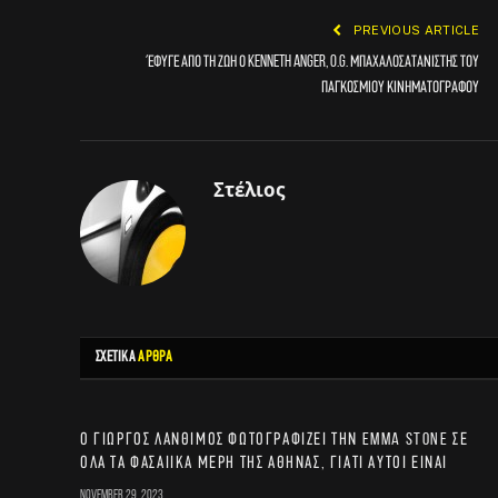
PREVIOUS ARTICLE
Έφυγε από τη ζωή ο Kenneth Anger, O.G. μπαχαλοσατανιστής του
παγκόσμιου κινηματογράφου
Στέλιος
ΣΧΕΤΙΚΑ
ΑΡΘΡΑ
Ο Γιώργος Λάνθιμος φωτογραφίζει την Emma Stone σε
όλα τα φασαίικα μέρη της Αθήνας, γιατί αυτοί είναι
November 29, 2023