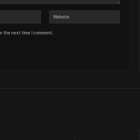
or the next time I comment.
th Anger, O.G.
 παγκόσμιου κινηματογράφου