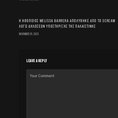
Η ηθοποιός Melissa Barrera απολύθηκε από το Scream
λόγω δηλώσεων υποστήριξης της Παλαιστίνης
November 25, 2023
LEAVE A REPLY