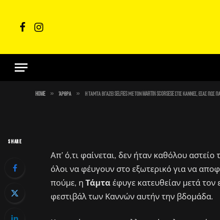
ΆΡΘΡΑ
Facebook
Instagram
Η Τάμτα βγάζει selfies 
Κάννες, εσάς πώς πάει η
»
»
By
Στέλιος
May 26, 2023
No Comments
1 Min Read
Home
Άρθρα
Η Τάμτα βγάζει selfies με τον Martin Scorsese στις Κάννες, εσάς πώς π
SHARE
Απ’ ό,τι φαίνεται, δεν ήταν καθόλου αστείο 
όλοι να φέυγουν στο εξωτερικό για να αποφ
πούμε, η
Τάμτα
έφυγε κατευθείαν μετά τον 
φεστιβάλ των Καννών αυτήν την βδομάδα.