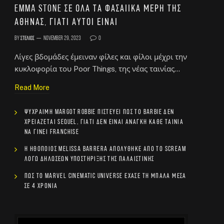
Emma Stone σε όλα τα φασαίικα μέρη της
Αθήνας, γιατί αυτοί είναι
By
Στέλιος
November 29, 2023
0
Λίγες βδομάδες έμειναν φίλες και φίλοι μέχρι την
κυκλοφορία του Poor Things, της νέας ταινίας…
Read More
Ψύχραιμη Margot Robbie πιστεύει πως το Barbie δεν
χρειάζεται sequel, γιατί δεν είναι ανάγκη κάθε ταινία
να γίνει franchise
Η ηθοποιός Melissa Barrera απολύθηκε από το Scream
λόγω δηλώσεων υποστήριξης της Παλαιστίνης
Πώς το Marvel Cinematic Universe έχασε τη μπάλα μέσα
σε 4 χρόνια