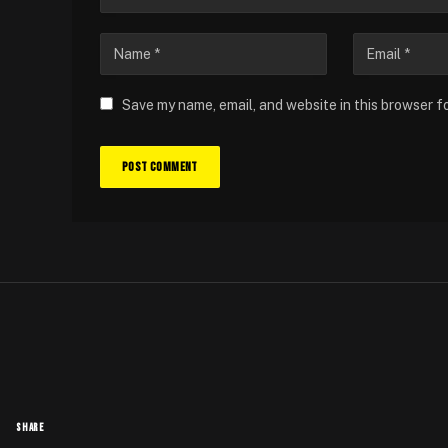
Save my name, email, and website in this browser f
ΆΡΘΡΑ
Έφυγε από τη ζωή ο Kenne
μπαχαλοσατανιστής του
By
Στέλιος
May 25, 2023
No Comments
2 Mins Read
SHARE