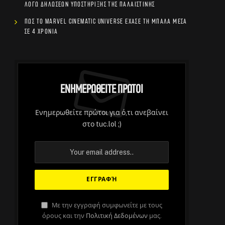
λόγω δηλώσεων υποστήριξης της Παλαιστίνης
Πώς το Marvel Cinematic Universe έχασε τη μπάλα μέσα
σε 4 χρόνια
Ενημερωθείτε Πρώτοι
Ενημερωθείτε πρώτοι για ό,τι ανεβαίνει
στο tuc.lol ;)
Με την εγγραφή συμφωνείτε με τους
όρους και την
Πολιτική Δεδομένων
μας.