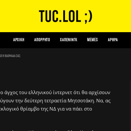
με τον Martin Scorsese στις
 βδομάδα σας;
ΑΡΧΙΚΗ
Απόρρητο
Χάπενινγκ
Memes
Αρθρα
άει η βδομάδα σας;
το άγχος του ελληνικού ίντερνετ ότι θα αρχίσουν
ύγουν την δεύτερη τετραετία Μητσοτάκη. Να, ας
εκλογικό θρίαμβο της ΝΔ για να πάει στο