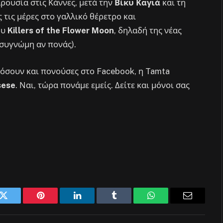
ρουσία στις Κάννες, μετά την
Βίκυ Καγιά
και τη
ς τις μέρες στο γαλλικό θέρετρο και
ου
Killers of the Flower Moon
, δηλαδή της νέας
 συγνώμη αν πονάς).
θόσουν και πονούσες στο Facebook, η Tamta
sese
. Ναι, τώρα πονάμε εμείς. Δείτε και μόνοι σας
k
Twitter
Pinterest
LinkedIn
Tumblr
WhatsApp
Email