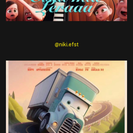
@niki.efst