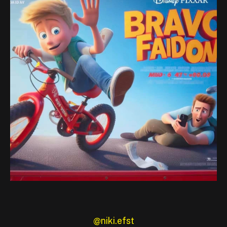
@niki.efst