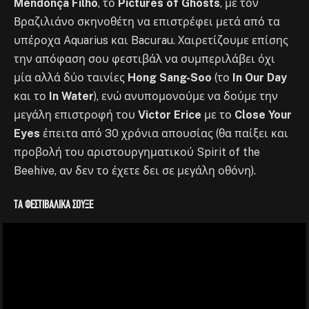
Mendonça Filho
, το
Pictures of Ghosts
, με τον
Βραζιλιάνο σκηνοθέτη να επιστρέφει μετά από τα
υπέροχα Aquarius και Bacurau. Χαιρετίζουμε επίσης
την απόφαση σου φεστιβάλ να συμπεριλάβει όχι
μία αλλά δύο ταινίες
Hong Sang-Soo
(το
In Our Day
και το
In Water
), ενώ ανυπομονούμε να δούμε την
μεγάλη επιστροφή του
Victor Erice
με το
Close Your
Eyes
έπειτα από 30 χρόνια απουσίας (θα παίξει και
προβολή του αριστουργηματικού Spirit of the
Beehive, αν δεν το έχετε δει σε μεγάλη οθόνη).
Τα φεστιβαλικά σουξέ