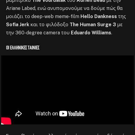
βαμπιρικό
The Vourdalak
του
Adrien Beau
με την
Ariane Labed, ενώ ανυπομονούμε να δούμε πώς θα
μοιάζει το deep-web meme-film
Hello Dankness
της
Sofia Jerk
και το φιλόδοξο
The Human Surge 3
με
την 360-degree camera του
Eduardo Williams
.
Οι ελληνικές ταινίες