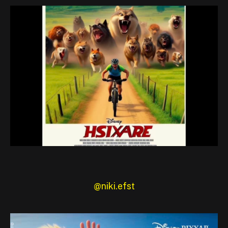
@niki.efst