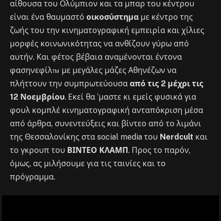
αίθουσα του Ολύμπιον και τα μπαρ του κέντρου
είναι ένα θαυμαστό
οικοσύστημα
με κέντρο της
ζωής του την κινηματογραφική εμπειρία και χίλιες
μορφές κοινωνικότητας να ανθίζουν γύρω από
αυτήν. Και φέτος βέβαια αναμένονται έντονα
φασηνεφίλ™ με μεγάλες μάζες Αθηνέζων να
πλήττουν την συμπρωτεύουσα
από τις 2 μέχρι τις
12 Νοεμβρίου
. Εκεί θα ‘μαστε κι εμείς φυσικά για
φουλ κομπλέ κινηματογραφική ανταπόκριση μέσα
από άρθρα, συνεντεύξεις και βίντεο από το λιμάνι
της Θεσσαλονίκης στα social media του
Nerdcult
και
το γκρουπ του
ΒΙΝΤΕΟ ΚΛΑΜΠ
. Προς το παρόν,
όμως, ας μιλήσουμε για τις ταινίες και το
πρόγραμμα.