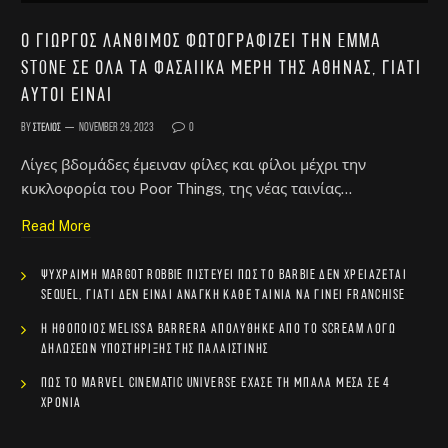
Ο Γιώργος Λάνθιμος φωτογραφίζει την Emma
Stone σε όλα τα φασαίικα μέρη της Αθήνας, γιατί
αυτοί είναι
By
Στέλιος
November 29, 2023
0
Λίγες βδομάδες έμειναν φίλες και φίλοι μέχρι την
κυκλοφορία του Poor Things, της νέας ταινίας…
Read More
Ψύχραιμη Margot Robbie πιστεύει πως το Barbie δεν χρειάζεται
sequel, γιατί δεν είναι ανάγκη κάθε ταινία να γίνει franchise
Η ηθοποιός Melissa Barrera απολύθηκε από το Scream λόγω
δηλώσεων υποστήριξης της Παλαιστίνης
Πώς το Marvel Cinematic Universe έχασε τη μπάλα μέσα σε 4
χρόνια