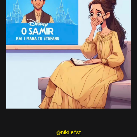
@niki.efst