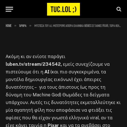
τώρα θέλουμε να τις δούμε όλες
By
Στέλιος
October 30, 2023
No Comments
1 Min Read
»
»
Home
Άρθρα
Μύστισσα του Α.Ι. μετέτρεψε άπειρα ελληνικά memes σε ταινίες Pixar, τώρα θέλουμε να τις δούμε όλες
Ακόμη κι αν ενίοτε παράγει
luben.tv/stream/234542,
εμείς συνεχίζουμε να
πιστεύουμε ότι η
ΑΙ
(και πιο συγκεκριμένα, τα
μοντέλα δημιουργίας εικόνων) έχει άπειρες
δυνατότητες – για τους άπιστους (ως προς τη
δύναμη του Machine God) Θωμάδες τα δείγματα
υπάρχουν. Αυτές τις δυνατότητες εκμεταλλεύτηκε κι
μία αγαπητή φίλη που αποφάσισε να φτιάξει τις
αφίσες που θα είχαν γνωστά ελληνικά viral, αν τα
είχε κάνει ταινία η
Pixar
και να τα ανεβάσει στο