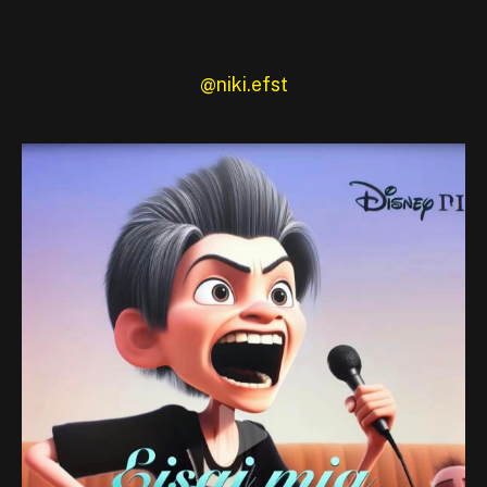
@niki.efst