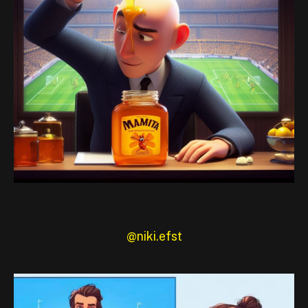
@niki.efst