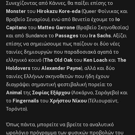
Συνεχίζοντας από Κάννες, θα παίξει επίσης το
Monster
του
Hirokazu Kore-eda
(Queer Φοίνικας και
Βραβείο Σεναρίου), ενώ από Βενετία έχουμε το
Io
Capitano
του
Matteo Garrone
(Βραβείο Σκηνοθεσίας)
και από Sundance το
Passages
του
Ira Sachs
. Αξίζει
επίσης να σημειώσουμε πως παίζουν οι δύο νέες
ταινίες δημιουργών που παραδοσιακά αγαπά το
ελληνικό κοινό (
The Old Oak
του
Ken Loach
και
The
Holdovers
του
Alexander Payne
), αλλά και δύο
ταινίες Ελλήνων σκηνοθετών που ήδη έχουν
διαγράψει σημαντική φεστιβαλική πορεία: το
Animal
της
Σοφίας Εξάρχου
(Λοκάρνο, Σαράγεβο) και
το
Fingernails
του
Χρήστου Νίκου
(Τέλιουραϊντ,
Τορόντο).
Όπως πάντα, μπορείτε να βρείτε το αναλυτικό
ωρολόγιο πρόγραμμα των φυσικών προβολών του