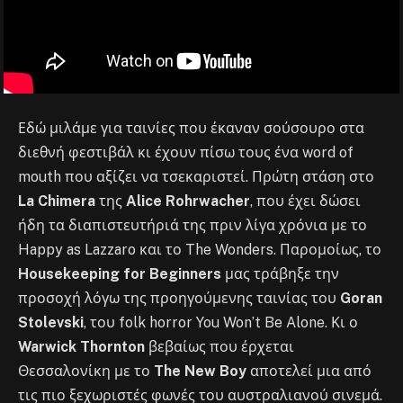
Εδώ μιλάμε για ταινίες που έκαναν σούσουρο στα
διεθνή φεστιβάλ κι έχουν πίσω τους ένα word of
mouth που αξίζει να τσεκαριστεί. Πρώτη στάση στο
La Chimera
της
Alice Rohrwacher
, που έχει δώσει
ήδη τα διαπιστευτήριά της πριν λίγα χρόνια με το
Happy as Lazzaro και το The Wonders. Παρομοίως, το
Housekeeping for Beginners
μας τράβηξε την
προσοχή λόγω της προηγούμενης ταινίας του
Goran
Stolevski
, του folk horror You Won’t Be Alone. Κι ο
Warwick Thornton
βεβαίως που έρχεται
Θεσσαλονίκη με το
The New Boy
αποτελεί μια από
τις πιο ξεχωριστές φωνές του αυστραλιανού σινεμά.