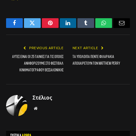
Facebook
Twitter
Pinterest
LinkedIn
Tumblr
WhatsApp
Email
PREVIOUS ARTICLE
NEXT ARTICLE
Αυτές είναι οι 25 ταινίες για τις οποίες
Τα υπόλοιπα πέντε Φιλαράκια
ανηφορίζουμε στο Φεστιβάλ
αποχαιρετούν τον Matthew Perry
Κινηματογράφου Θεσσαλονίκης
Στέλιος
Website
ΣΧΕΤΙΚΑ
ΑΡΘΡΑ