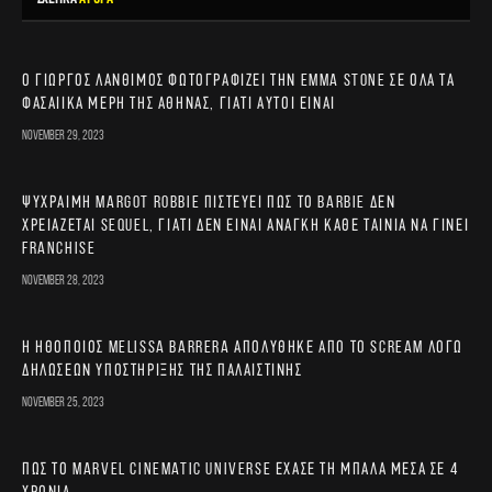
Ο Γιώργος Λάνθιμος φωτογραφίζει την Emma Stone σε όλα τα
φασαίικα μέρη της Αθήνας, γιατί αυτοί είναι
November 29, 2023
Ψύχραιμη Margot Robbie πιστεύει πως το Barbie δεν
χρειάζεται sequel, γιατί δεν είναι ανάγκη κάθε ταινία να γίνει
franchise
November 28, 2023
Η ηθοποιός Melissa Barrera απολύθηκε από το Scream λόγω
δηλώσεων υποστήριξης της Παλαιστίνης
November 25, 2023
Πώς το Marvel Cinematic Universe έχασε τη μπάλα μέσα σε 4