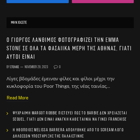
ΜΗΝ ΧΆΣΕΤΕ
Ο Γιώργος Λάνθιμος φωτογραφίζει την Emma
Stone σε όλα τα φασαίικα μέρη της Αθήνας, γιατί
αυτοί είναι
By
Στέλιος
November 29, 2023
0
Λίγες βδομάδες έμειναν φίλες και φίλοι μέχρι την
κυκλοφορία του Poor Things, της νέας ταινίας…
Read More
Ψύχραιμη Margot Robbie πιστεύει πως το Barbie δεν χρειάζεται
sequel, γιατί δεν είναι ανάγκη κάθε ταινία να γίνει franchise
Η ηθοποιός Melissa Barrera απολύθηκε από το Scream λόγω
δηλώσεων υποστήριξης της Παλαιστίνης