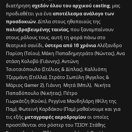
διατήρηση
σχεδόν όλου του αρχικού casting
, μας
προδιαθέτει για ένα
αποτέλεσμα ανάλογο των
προσδοκιών
. Δίπλα στους ηθοποιούς της
πολυβραβευμένης ταινίας
, που ξαναμπαίνουν
στους ρόλους τους, αυτή τη φορά πάνω στο
θεατρικό σανίδι,
ύστερα από 18 χρόνια
Αλέξανδρο
Παρίση (Τσίου), Μάκη Παπαδημητράτο (Νώντας), Ανα
στάση Κολοβό (Γιάννης), Αντώνη
Τσιοτσιόπουλο (Στέλιος & Δίπλας), Καλλιόπη
Τζερμάνη (Στέλλα), Στράτο Σωπύλη (Άγγελος &
Μάριος Gamer 2), Γιάννη Μητά (Μπιλ), Νικήτα
Παπαδόπουλο (Νικήτας), Πέτρο
Γιωρκάτζη (Κούκι), Ρεγγίνα Μανδηλάρη (Φίλη της
Παμ), Φωτεινή Καρδάκου (Παμ) μαθαίνουμε και για
τις εξής
μεταγραφές αεροδρομίου
οι οποίες
προστίθενται στο ρόστερ του ΤΣΙΟΥ: Στάθης