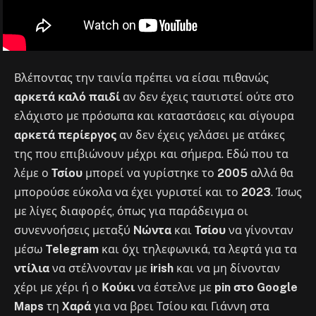
Βλέποντας την ταινία πρέπει να είσαι πιθανώς
αρκετά καλό παιδί
αν δεν έχεις ταυτιστεί ούτε στο
ελάχιστο με πρόσωπα και καταστάσεις και σίγουρα
αρκετά περίεργος
αν δεν έχεις γελάσει με ατάκες
της που επιβιώνουν μέχρι και σήμερα. Εδώ που τα
λέμε ο
Τσίου
μπορεί να γυρίστηκε το
2005
αλλά θα
μπορούσε εύκολα να έχει γυριστεί και το
2023
. Ίσως
με λίγες διαφορές, όπως για παράδειγμα οι
συνεννοήσεις μεταξύ
Nώντα
και
Τσίου
να γίνονταν
μέσω
Telegram
και όχι τηλεφωνικά, τα λεφτά για τα
ντίλια
να στέλνονταν με
irish
και να μη δίνονταν
χέρι με χέρι ή ο
Κούκι
να έστελνε με
pin στο Google
Maps
τη
Χαρά
για να βρει Τσίου και Γιάννη στα