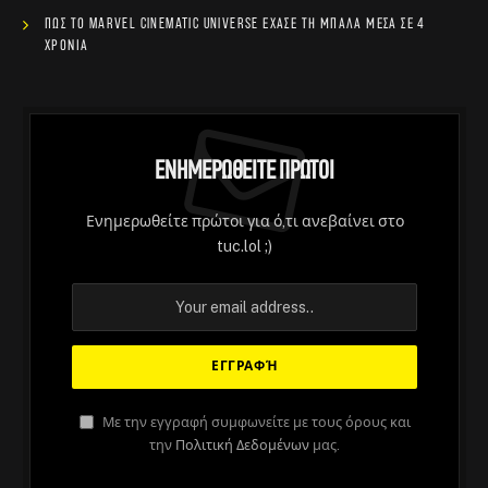
Πώς το Marvel Cinematic Universe έχασε τη μπάλα μέσα σε 4
χρόνια
Ενημερωθείτε Πρώτοι
Ενημερωθείτε πρώτοι για ό,τι ανεβαίνει στο
tuc.lol ;)
ΆΡΘΡΑ
Με την εγγραφή συμφωνείτε με τους όρους και
Στο μεταξύ, το The Bachelor γίνεται
την
Πολιτική Δεδομένων
μας.
η πρώτη ελληνική ταινία που