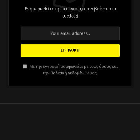
Ενημερωθείτε πρώτοι για ό,τι ανεβαίνει στο
tuc.lol ;)
ΆΡΘΡΑ
Με την εγγραφή συμφωνείτε με τους όρους και
Ένα fan account της Emma Watson
την
Πολιτική Δεδομένων
μας.
στο Twitter σχολιάζει τις ελληνικές
εκλογές, για κάποιο λόγο
By
Στέλιος
May 23, 2023
No Comments
2 Mins Read