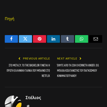
Πηγή
Facebook
Twitter
Pinterest
LinkedIn
Tumblr
WhatsApp
Email
PREVIOUS ARTICLE
NEXT ARTICLE
Στο μεταξύ, το The Bachelor γίνεται η
Έφυγε από τη ζωή ο Kenneth Anger, O.G.
πρώτη ελληνική ταινία που μπαίνει στο
μπαχαλοσατανιστής του παγκόσμιου
Netflix
κινηματογράφου
Στέλιος
Website