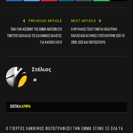
Facebook
Twitter
Pinterest
LinkedIn
Tumblr
WhatsApp
Email
PREVIOUS ARTICLE
NEXT ARTICLE
Ένα fan account της Emma Watson στο
Ο θρυλικός Τσίου γίνεται θεατρική
Twitter σχολιάζει τις ελληνικές εκλογές,
παράσταση κι εμείς γουστάρουμε όσο το
για κάποιο λόγο
2005, ίσως και περισσότερο
Στέλιος
Website
ΣΧΕΤΙΚΑ
ΑΡΘΡΑ
Ο Γιώργος Λάνθιμος φωτογραφίζει την Emma Stone σε όλα τα