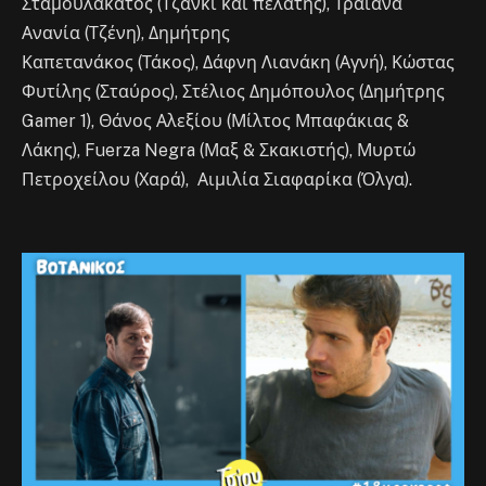
Σταμουλακάτος (Τζάνκι και πελάτης), Τραϊάνα
Ανανία (Τζένη), Δημήτρης
Καπετανάκος (Τάκος), Δάφνη Λιανάκη (Αγνή), Κώστας
Φυτίλης (Σταύρος), Στέλιος Δημόπουλος (Δημήτρης
Gamer 1), Θάνος Αλεξίου (Μίλτος Μπαφάκιας &
Λάκης), Fuerza Negra (Μαξ & Σκακιστής), Μυρτώ
Πετροχείλου (Χαρά), Αιμιλία Σιαφαρίκα (Όλγα).