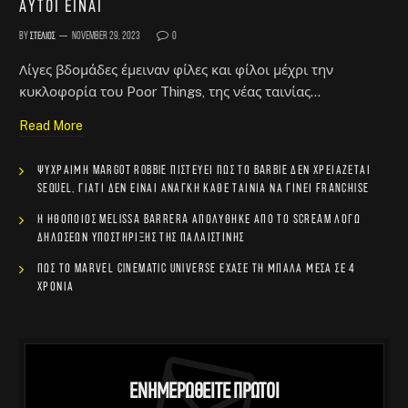
αυτοί είναι
By
Στέλιος
November 29, 2023
0
Λίγες βδομάδες έμειναν φίλες και φίλοι μέχρι την
κυκλοφορία του Poor Things, της νέας ταινίας…
Read More
Ψύχραιμη Margot Robbie πιστεύει πως το Barbie δεν χρειάζεται
sequel, γιατί δεν είναι ανάγκη κάθε ταινία να γίνει franchise
Η ηθοποιός Melissa Barrera απολύθηκε από το Scream λόγω
δηλώσεων υποστήριξης της Παλαιστίνης
Πώς το Marvel Cinematic Universe έχασε τη μπάλα μέσα σε 4
χρόνια
Ενημερωθείτε Πρώτοι