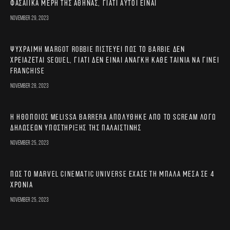
φασαίικα μέρη της Αθήνας, γιατί αυτοί είναι
November 29, 2023
Ψύχραιμη Margot Robbie πιστεύει πως το Barbie δεν
χρειάζεται sequel, γιατί δεν είναι ανάγκη κάθε ταινία να γίνει
franchise
November 28, 2023
Η ηθοποιός Melissa Barrera απολύθηκε από το Scream λόγω
δηλώσεων υποστήριξης της Παλαιστίνης
November 25, 2023
Πώς το Marvel Cinematic Universe έχασε τη μπάλα μέσα σε 4
χρόνια
November 25, 2023