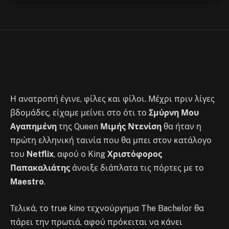
μπαίνει στο Netflix
By
Στέλιος
May 24, 2023
No Comments
1 Min Read
Η ανατροπή έγινε, φίλες και φίλοι. Μέχρι πριν λίγες
βδομάδες, είχαμε μείνει στο ότι το
Σμύρνη Μου
Αγαπημένη
της Queen
Μιμής Ντενίση
θα ήταν η
πρώτη ελληνική ταινία που θα μπει στον κατάλογο
του
Netflix
, αφού ο King
Χριστόφορος
Παπακαλιάτης
άνοιξε διάπλατα τις πόρτες με το
Maestro
.
Τελικά, το true kino τεχνούργημα The Bachelor θα
πάρει την πρωτιά, αφού πρόκειται να κάνει