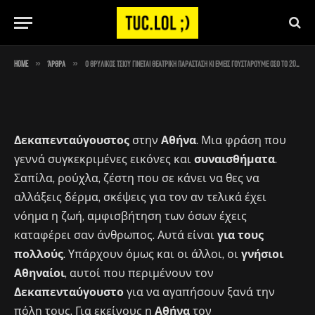
όσο το 2005, ίσως και περισσότερο
By
Στέλιος
May 25, 2023
No Comments
5 Mins Read
»
»
Home
Άρθρα
Ο θρυλικός Τσίου γίνεται θεατρική παράσταση κι εμείς γουστάρουμε όσο το 2005, ίσως και περισσότερο
Δεκαπενταύγουστος
στην
Αθήνα
. Μια φράση που
γεννά συγκεκριμένες εικόνες και
συναισθήματα
.
Σαπίλα, ρούχλα, ζέστη που σε κάνει να θες να
αλλάξεις δέρμα, σκέψεις για τον αν τελικά έχει
νόημα η ζωή, αμφισβήτηση των όσων έχεις
καταφέρει σαν άνθρωπος. Αυτά είναι
για τους
πολλούς
. Υπάρχουν όμως και οι άλλοι, οι
γνήσιοι
Αθηναίοι
, αυτοί που περιμένουν τον
Δεκαπενταύγουστο
για να αγαπήσουν ξανά την
πόλη τους. Για εκείνους η
Αθήνα
τον