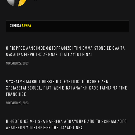
ΣΧΕΤΙΚΑ
ΑΡΘΡΑ
Ο Γιώργος Λάνθιμος φωτογραφίζει την Emma Stone σε όλα τα
φασαίικα μέρη της Αθήνας, γιατί αυτοί είναι
November 29, 2023
Ψύχραιμη Margot Robbie πιστεύει πως το Barbie δεν
χρειάζεται sequel, γιατί δεν είναι ανάγκη κάθε ταινία να γίνει
franchise
November 28, 2023
Η ηθοποιός Melissa Barrera απολύθηκε από το Scream λόγω
δηλώσεων υποστήριξης της Παλαιστίνης