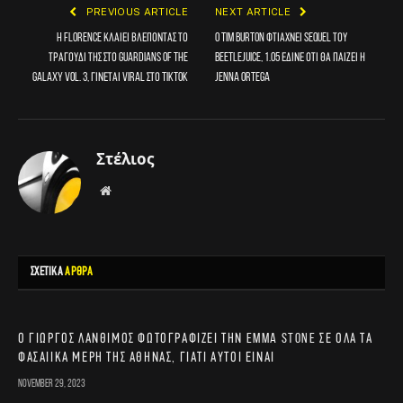
PREVIOUS ARTICLE
NEXT ARTICLE
H Florence κλαίει βλέποντας το
O Tim Burton φτιάχνει sequel του
τραγούδι της στο Guardians of the
Beetlejuice, 1.05 έδινε ότι θα παίζει η
Galaxy vol. 3, γίνεται viral στο TikTok
Jenna Ortega
Στέλιος
Website
ΣΧΕΤΙΚΑ
ΑΡΘΡΑ
Ο Γιώργος Λάνθιμος φωτογραφίζει την Emma Stone σε όλα τα
φασαίικα μέρη της Αθήνας, γιατί αυτοί είναι
November 29, 2023