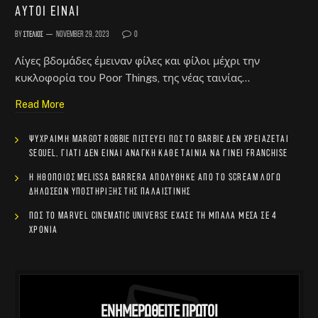
αυτοί είναι
By
Στέλιος
November 29, 2023
0
Λίγες βδομάδες έμειναν φίλες και φίλοι μέχρι την
κυκλοφορία του Poor Things, της νέας ταινίας…
Read More
Ψύχραιμη Margot Robbie πιστεύει πως το Barbie δεν χρειάζεται
sequel, γιατί δεν είναι ανάγκη κάθε ταινία να γίνει franchise
Η ηθοποιός Melissa Barrera απολύθηκε από το Scream λόγω
δηλώσεων υποστήριξης της Παλαιστίνης
Πώς το Marvel Cinematic Universe έχασε τη μπάλα μέσα σε 4
χρόνια
Ενημερωθείτε Πρώτοι