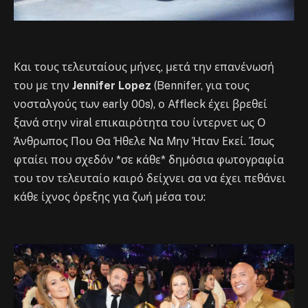
Και τους τελευταίους μήνες, μετά την επανένωσή
του με την
Jennifer Lopez
(Bennifer, για τους
νοσταλγούς των early 00s), ο Affleck έχει βρεθεί
ξανά στην viral επικαιρότητα του ίντερνετ ως Ο
Άνθρωπος Που Θα Ήθελε Να Μην Ήταν Εκεί. Ίσως
φταίει που σχεδόν *σε κάθε* δημόσια φωτογραφία
του τον τελευταίο καιρό δείχνει σα να έχει πεθάνει
κάθε ίχνος όρεξης για ζωή μέσα του: