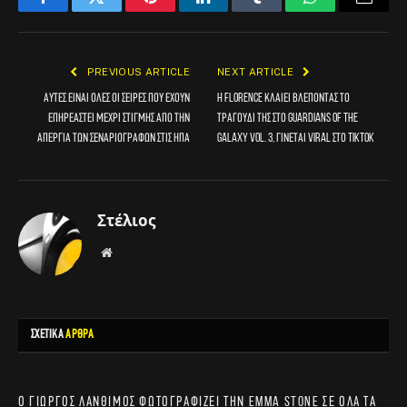
Facebook
Twitter
Pinterest
LinkedIn
Tumblr
WhatsApp
Email
PREVIOUS ARTICLE
NEXT ARTICLE
Αυτές είναι όλες οι σειρές που έχουν
H Florence κλαίει βλέποντας το
επηρεαστεί μέχρι στιγμής από την
τραγούδι της στο Guardians of the
απεργία των σεναριογράφων στις ΗΠΑ
Galaxy vol. 3, γίνεται viral στο TikTok
Στέλιος
Website
ΣΧΕΤΙΚΑ
ΑΡΘΡΑ
Ο Γιώργος Λάνθιμος φωτογραφίζει την Emma Stone σε όλα τα