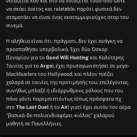
νοιάζεται καν και στο να νοιάζεται τόσο-όσο ώστε
να σκάει άνετος και relatable, παρότι φυσικά δεν
σταματάει να είναι ένας εκατομμυριούχος σταρ του
σινεμά.
Η αλήθεια είναι ότι, πράγματι, δεν έχει ανάγκη να
προσπαθήσει υπερβολικά. Έχει δύο Όσκαρ
(Σεναρίου για το
Good Will Hunting
και Καλύτερης
Ταινίας για το
Argo
), έχει πρωταγωνιστήσει σε μεγα-
blockbusters του Hollywood, και πλέον παίζει
χαλαρά σε ταινίες της προτιμήσής του, επιλέγοντας
συνήθως μπλαζέ ή ιδιόρρυθμους ρόλους που του
πάνε γάντι παρεμπιπτόντως (όπως πρόσφατα πχ
στο
The Last Duel
ή το
Air
) γιατί έχει αυτόν τον αέρα
“βασικά-δε-πολυενδιαφέρει-κιόλας” χαλαρού
μαθητή σε Πανελλήνιες.