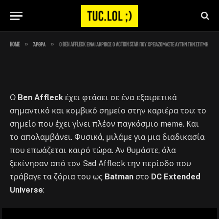
αυτήν την στιγμή
By
Στέλιος
May 10, 2023
No Comments
3 Mins Read
»
»
Home
Άρθρα
Ο Ben Affleck είναι ακριβώς ο action star που χρειαζόμαστε αυτήν την στιγμή
Ο
Ben Affleck
έχει φτάσει σε ένα εξαιρετικά
σημαντικό και κομβικό σημείο στην καριέρα του: το
σημείο που έχει γίνει πλέον παγκόσμιο meme. Και
το απολαμβάνει. Φυσικά, μιλάμε για μια διαδικασία
που επωάζεται καιρό τώρα. Αν θυμάστε, όλα
ξεκίνησαν από τον Sad Affleck την περίοδο που
τράβαγε τα ζόρια του ως
Batman
στο
DC Extended
Universe
: