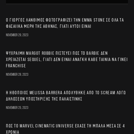
Ο Γιώργος Λάνθιμος φωτογραφίζει την Emma Stone σε όλα τα
φασαίικα μέρη της Αθήνας, γιατί αυτοί είναι
November 29, 2023
Ψύχραιμη Margot Robbie πιστεύει πως το Barbie δεν
χρειάζεται sequel, γιατί δεν είναι ανάγκη κάθε ταινία να γίνει
franchise
November 28, 2023
Η ηθοποιός Melissa Barrera απολύθηκε από το Scream λόγω
δηλώσεων υποστήριξης της Παλαιστίνης
November 25, 2023
Πώς το Marvel Cinematic Universe έχασε τη μπάλα μέσα σε 4
χρόνια