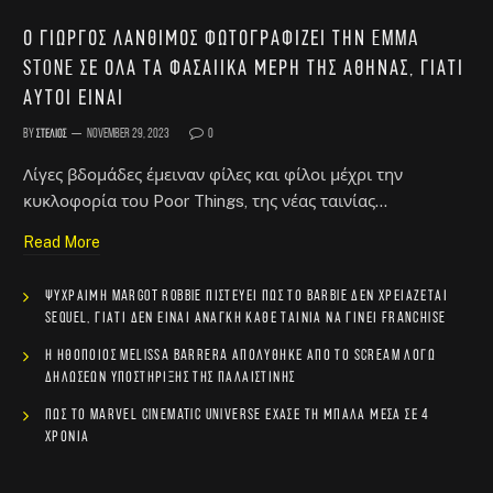
Ο Γιώργος Λάνθιμος φωτογραφίζει την Emma
Stone σε όλα τα φασαίικα μέρη της Αθήνας, γιατί
αυτοί είναι
By
Στέλιος
November 29, 2023
0
Λίγες βδομάδες έμειναν φίλες και φίλοι μέχρι την
κυκλοφορία του Poor Things, της νέας ταινίας…
Read More
Ψύχραιμη Margot Robbie πιστεύει πως το Barbie δεν χρειάζεται
sequel, γιατί δεν είναι ανάγκη κάθε ταινία να γίνει franchise
Η ηθοποιός Melissa Barrera απολύθηκε από το Scream λόγω
δηλώσεων υποστήριξης της Παλαιστίνης
Πώς το Marvel Cinematic Universe έχασε τη μπάλα μέσα σε 4
χρόνια