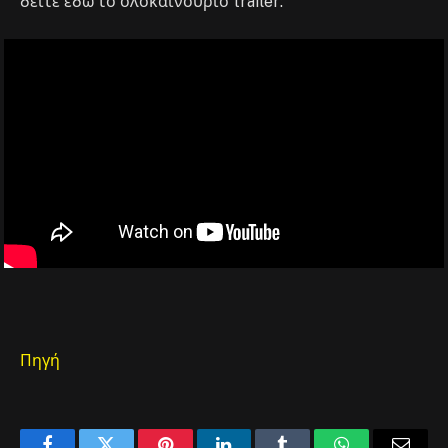
δείτε εδώ το ολοκαίνουριο trailer:
Πηγή