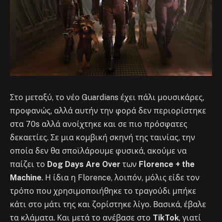
Στο μεταξύ, το νέο Guardians έχει πάλι μουσικάρες,
προφανώς, αλλά αυτήν την φορά δεν περιορίστηκε
στα 70s αλλά ανοίχτηκε και σε πιο πρόσφατες
δεκαετίες. Σε μια κομβική σκηνή της ταινίας, την
οποία δεν θα σποϊλάρουμε φυσικά, ακούμε να
παίζει το
Dog Days Are Over
των
Florence + the
Machine
. Η ίδια η Florence, λοιπόν, μόλις είδε τον
τρόπο που χρησιμοποιήθηκε το τραγούδι μπήκε
κάτι στο μάτι της και ζορίστηκε λίγο. Βασικά, έβαλε
τα κλάματα. Και μετά το ανέβασε στο
TikTok
, γιατί