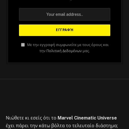
ΆΡΘΡΑ
H Florence κλαίει βλέποντας το
Με την εγγραφή συμφωνείτε με τους όρους και
τραγούδι της στο Guardians of the
την
Πολιτική Δεδομένων
μας.
Galaxy vol. 3, γίνεται viral στο
TikTok
By
Στέλιος
May 9, 2023
No Comments
2 Mins Read
Νιώθετε κι εσείς ότι το
Marvel Cinematic Universe
έχει πάρει την κάτω βόλτα το τελευταίο διάστημα;