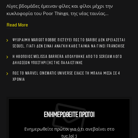
Λίγες βδομάδες έμειναν φίλες και φίλοι μέχρι την
κυκλοφορία του Poor Things, της νέας ταινίας…
Read More
Ψύχραιμη Margot Robbie πιστεύει πως το Barbie δεν χρειάζεται
sequel, γιατί δεν είναι ανάγκη κάθε ταινία να γίνει franchise
Η ηθοποιός Melissa Barrera απολύθηκε από το Scream λόγω
δηλώσεων υποστήριξης της Παλαιστίνης
Πώς το Marvel Cinematic Universe έχασε τη μπάλα μέσα σε 4
χρόνια
Ενημερωθείτε Πρώτοι
Ενημερωθείτε πρώτοι για ό,τι ανεβαίνει στο
tuc.lol ;)