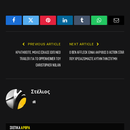
Facebook
Twitter
Pinterest
LinkedIn
Tumblr
WhatsApp
Email
PREVIOUS ARTICLE
NEXT ARTICLE
Κρατηθείτε, μόλις έσκασε (ωπ) νέο
Ο Ben Affleck είναι ακριβώς ο action star
trailer για το Oppenheimer του
που χρειαζόμαστε αυτήν την στιγμή
Christopher Nolan
Στέλιος
Website
ΣΧΕΤΙΚΑ
ΑΡΘΡΑ