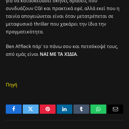
για να κατασκευάσει σκηνές δράσεις που
συνδυάζουν CGI και πρακτικά εφέ, αλλά εκεί που η
ταινία απογειώνεται είναι όταν μετατρέπεται σε
μεταφυσικό thriller που χακάρει την ίδια την
πραγματικότητα.
Ben Affleck πάρ’ το πάνω σου και πετσόκοψέ τους,
από εμάς είναι
ΝΑΙ ΜΕ ΤΑ ΧΙΔΙΑ
.
Πηγή
Facebook
Twitter
Pinterest
LinkedIn
Tumblr
WhatsApp
Email