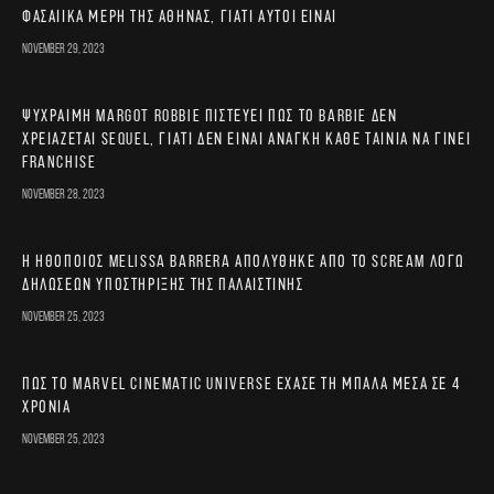
φασαίικα μέρη της Αθήνας, γιατί αυτοί είναι
November 29, 2023
Ψύχραιμη Margot Robbie πιστεύει πως το Barbie δεν
χρειάζεται sequel, γιατί δεν είναι ανάγκη κάθε ταινία να γίνει
franchise
November 28, 2023
Η ηθοποιός Melissa Barrera απολύθηκε από το Scream λόγω
δηλώσεων υποστήριξης της Παλαιστίνης
November 25, 2023
Πώς το Marvel Cinematic Universe έχασε τη μπάλα μέσα σε 4
χρόνια
November 25, 2023