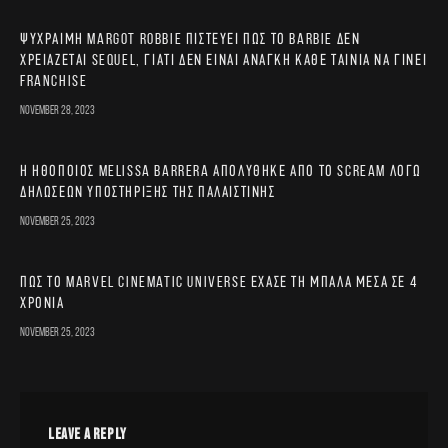
Ψύχραιμη Margot Robbie πιστεύει πως το Barbie δεν
χρειάζεται sequel, γιατί δεν είναι ανάγκη κάθε ταινία να γίνει
franchise
November 28, 2023
Η ηθοποιός Melissa Barrera απολύθηκε από το Scream λόγω
δηλώσεων υποστήριξης της Παλαιστίνης
November 25, 2023
Πώς το Marvel Cinematic Universe έχασε τη μπάλα μέσα σε 4
χρόνια
November 25, 2023
LEAVE A REPLY