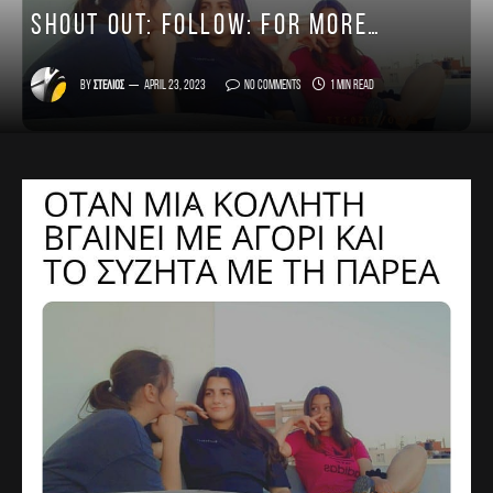
Shout out: FOLLOW: for more…
By
Στέλιος
April 23, 2023
No Comments
1 Min Read