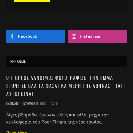
Facebook
Instagram
ΜΗΝ ΧΆΣΕΤΕ
Ο Γιώργος Λάνθιμος φωτογραφίζει την Emma
Stone σε όλα τα φασαίικα μέρη της Αθήνας, γιατί
αυτοί είναι
By
Στέλιος
November 29, 2023
0
Λίγες βδομάδες έμειναν φίλες και φίλοι μέχρι την
κυκλοφορία του Poor Things, της νέας ταινίας…
Read More