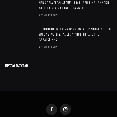
δεν χρειάζεται sequel, γιατί δεν είναι ανάγκη
κάθε ταινία να γίνει franchise
November 28, 2023
Η ηθοποιός Melissa Barrera απολύθηκε από το
Scream λόγω δηλώσεων υποστήριξης της
Παλαιστίνης
November 25, 2023
ΠΡΌΣΦΑΤΑ ΣΧΌΛΙΑ
Facebook
Instagram