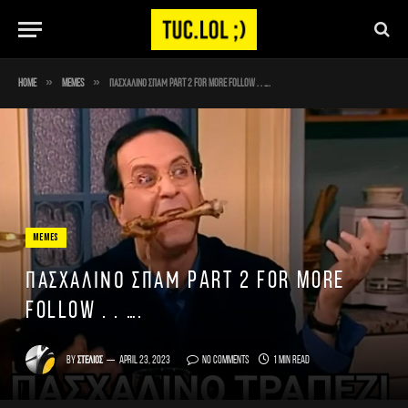
»
»
Home
Memes
Πασχαλινό σπαμ part 2 For more follow . . ….
MEMES
Πασχαλινό σπαμ part 2 For more
follow . . ….
By
Στέλιος
April 23, 2023
No Comments
1 Min Read