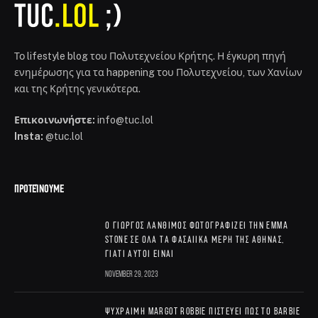
Το lifestyle blog του Πολυτεχνείου Κρήτης. Η έγκυρη πηγή
ενημέρωσης για τα happening του Πολυτεχνείου, των Χανίων
και της Κρήτης γενικότερα.
Επικοινωνήστε:
info@tuc.lol
Insta:
@tuc.lol
ΠΡΟΤΕΊΝΟΥΜΕ
Ο Γιώργος Λάνθιμος φωτογραφίζει την Emma
Stone σε όλα τα φασαίικα μέρη της Αθήνας,
γιατί αυτοί είναι
November 29, 2023
Ψύχραιμη Margot Robbie πιστεύει πως το Barbie