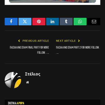
Facebook
Twitter
Pinterest
LinkedIn
Tumblr
WhatsApp
Email
PREVIOUS ARTICLE
NEXT ARTICLE
Πασχαλινό σπαμ final part For more
Πασχαλινό σπαμ part 2 For more follow .
follow . . ….
. ….
Στέλιος
Website
ΣΧΕΤΙΚΑ
ΑΡΘΡΑ