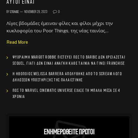
αυτοί είναι
By
Στέλιος
November 29, 2023
0
Λίγες βδομάδες έμειναν φίλες και φίλοι μέχρι την
κυκλοφορία του Poor Things, της νέας ταινίας…
Read More
Ψύχραιμη Margot Robbie πιστεύει πως το Barbie δεν χρειάζεται
sequel, γιατί δεν είναι ανάγκη κάθε ταινία να γίνει franchise
Η ηθοποιός Melissa Barrera απολύθηκε από το Scream λόγω
δηλώσεων υποστήριξης της Παλαιστίνης
Πώς το Marvel Cinematic Universe έχασε τη μπάλα μέσα σε 4
χρόνια
Ενημερωθείτε Πρώτοι