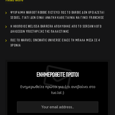
Ψύχραιμη Margot Robbie πιστεύει πως το Barbie δεν χρειάζεται
sequel, γιατί δεν είναι ανάγκη κάθε ταινία να γίνει franchise
Η ηθοποιός Melissa Barrera απολύθηκε από το Scream λόγω
δηλώσεων υποστήριξης της Παλαιστίνης
Πώς το Marvel Cinematic Universe έχασε τη μπάλα μέσα σε 4
χρόνια
Ενημερωθείτε Πρώτοι
Ενημερωθείτε πρώτοι για ό,τι ανεβαίνει στο
tuc.lol ;)