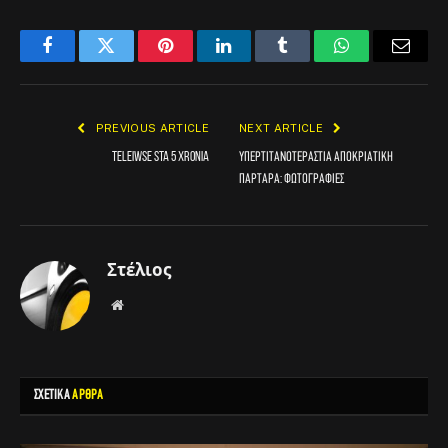
Facebook
Twitter
Pinterest
LinkedIn
Tumblr
WhatsApp
Email
PREVIOUS ARTICLE
NEXT ARTICLE
teleiwse sta 5 xronia
Υπερτιτανοτεράστια αποκριάτικη
παρτάρα: Φωτογραφίες
Στέλιος
Website
ΣΧΕΤΙΚΑ
ΑΡΘΡΑ