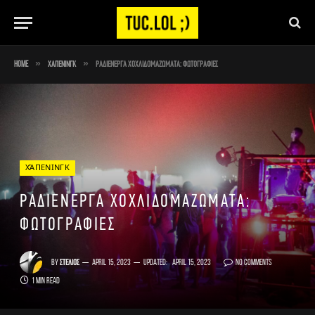
»
»
Home
Χάπενινγκ
ΡΑΔΙΕΝΕΡΓΑ ΧΟΧΛΙΔΟΜΑΖΩΜΑΤΑ: Φωτογραφίες
ΧΆΠΕΝΙΝΓΚ
ΡΑΔΙΕΝΕΡΓΑ ΧΟΧΛΙΔΟΜΑΖΩΜΑΤΑ:
Φωτογραφίες
By
Στέλιος
April 15, 2023
Updated:
April 15, 2023
No Comments
1 Min Read