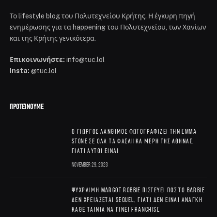
Το lifestyle blog του Πολυτεχνείου Κρήτης. Η έγκυρη πηγή
ενημέρωσης για τα happening του Πολυτεχνείου, των Χανίων
και της Κρήτης γενικότερα.
Επικοινωνήστε:
info@tuc.lol
Insta:
@tuc.lol
ΠΡΟΤΕΊΝΟΥΜΕ
Ο Γιώργος Λάνθιμος φωτογραφίζει την Emma
Stone σε όλα τα φασαίικα μέρη της Αθήνας,
γιατί αυτοί είναι
November 29, 2023
Ψύχραιμη Margot Robbie πιστεύει πως το Barbie
δεν χρειάζεται sequel, γιατί δεν είναι ανάγκη
κάθε ταινία να γίνει franchise