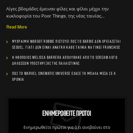
Λίγες βδομάδες έμειναν φίλες και φίλοι μέχρι την
κυκλοφορία του Poor Things, της νέας ταινίας…
Read More
Ψύχραιμη Margot Robbie πιστεύει πως το Barbie δεν χρειάζεται
sequel, γιατί δεν είναι ανάγκη κάθε ταινία να γίνει franchise
Η ηθοποιός Melissa Barrera απολύθηκε από το Scream λόγω
δηλώσεων υποστήριξης της Παλαιστίνης
Πώς το Marvel Cinematic Universe έχασε τη μπάλα μέσα σε 4
χρόνια
Ενημερωθείτε Πρώτοι
Ενημερωθείτε πρώτοι για ό,τι ανεβαίνει στο