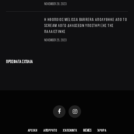
November 28, 2023
Η ηθοποιός Melissa Barrera απολύθηκε από το
Scream λόγω δηλώσεων υποστήριξης της
Παλαιστίνης
November 25, 2023
ΠΡΌΣΦΑΤΑ ΣΧΌΛΙΑ
Facebook
Instagram
ΑΡΧΙΚΗ
ΑΠΌΡΡΗΤΟ
ΧΆΠΕΝΙΝΓΚ
MEMES
ΆΡΘΡΑ