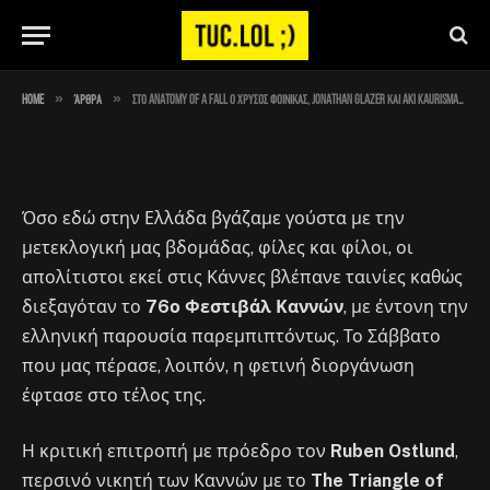
βαβεία
By
Στέλιος
May 29, 2023
No Comments
2 Mins Read
»
»
Home
Άρθρα
Στο Anatomy of a Fall ο Χρυσός Φοίνικας, Jonathan Glazer και Aki Kaurismaki σηκώνουν τα μεγάλα βαβεία
Όσο εδώ στην Ελλάδα βγάζαμε γούστα με την
μετεκλογική μας βδομάδας, φίλες και φίλοι, οι
απολίτιστοι εκεί στις Κάννες βλέπανε ταινίες καθώς
διεξαγόταν το
76ο Φεστιβάλ Καννών
, με έντονη την
ελληνική παρουσία παρεμπιπτόντως. Το Σάββατο
που μας πέρασε, λοιπόν, η φετινή διοργάνωση
έφτασε στο τέλος της.
Η κριτική επιτροπή με πρόεδρο τον
Ruben Ostlund
,
περσινό νικητή των Καννών με το
The Triangle of