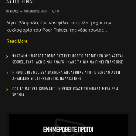
αυτοί είναι
By
Στέλιος
November 29, 2023
0
Λίγες βδομάδες έμειναν φίλες και φίλοι μέχρι την
κυκλοφορία του Poor Things, της νέας ταινίας…
Read More
Ψύχραιμη Margot Robbie πιστεύει πως το Barbie δεν χρειάζεται
sequel, γιατί δεν είναι ανάγκη κάθε ταινία να γίνει franchise
Η ηθοποιός Melissa Barrera απολύθηκε από το Scream λόγω
δηλώσεων υποστήριξης της Παλαιστίνης
Πώς το Marvel Cinematic Universe έχασε τη μπάλα μέσα σε 4
χρόνια
Ενημερωθείτε Πρώτοι