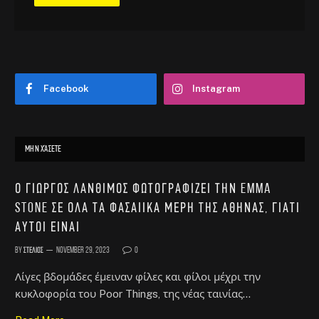
Facebook
Instagram
ΜΗΝ ΧΆΣΕΤΕ
Ο Γιώργος Λάνθιμος φωτογραφίζει την Emma
Stone σε όλα τα φασαίικα μέρη της Αθήνας, γιατί
αυτοί είναι
By
Στέλιος
November 29, 2023
0
Λίγες βδομάδες έμειναν φίλες και φίλοι μέχρι την
κυκλοφορία του Poor Things, της νέας ταινίας…