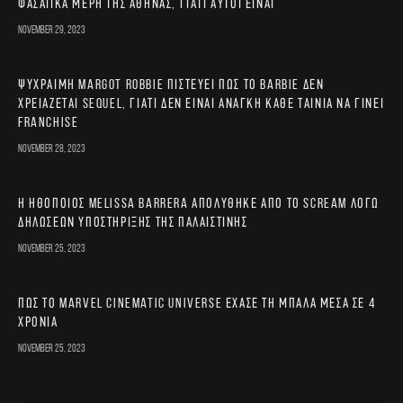
φασαίικα μέρη της Αθήνας, γιατί αυτοί είναι
November 29, 2023
Ψύχραιμη Margot Robbie πιστεύει πως το Barbie δεν
χρειάζεται sequel, γιατί δεν είναι ανάγκη κάθε ταινία να γίνει
franchise
November 28, 2023
Η ηθοποιός Melissa Barrera απολύθηκε από το Scream λόγω
δηλώσεων υποστήριξης της Παλαιστίνης
November 25, 2023
Πώς το Marvel Cinematic Universe έχασε τη μπάλα μέσα σε 4
χρόνια
November 25, 2023