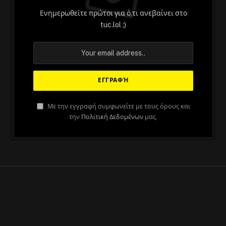
Ενημερωθείτε πρώτοι για ό,τι ανεβαίνει στο
tuc.lol ;)
ΆΡΘΡΑ
Με την εγγραφή συμφωνείτε με τους όρους και
O Martin Scorsese ετοιμάζει ταινία
την
Πολιτική Δεδομένων
μας.
για τον Ιησού, σπουδαία εξέλιξη για
τον Ιησού
By
Στέλιος
May 29, 2023
No Comments
2 Mins Read