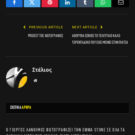
Facebook
Twitter
Pinterest
LinkedIn
Tumblr
WhatsApp
Email
PREVIOUS ARTICLE
NEXT ARTICLE
Project TUC: Φωτογραφίες
Αθόρυβα έσβησε το τελευταίο καλό
τορεντάδικο που είχε μείνει στην πιάτσα
Στέλιος
Website
ΣΧΕΤΙΚΑ
ΑΡΘΡΑ
Ο Γιώργος Λάνθιμος φωτογραφίζει την Emma Stone σε όλα τα