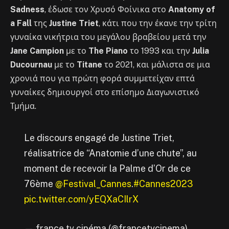
Sadness
, έδωσε τον Χρυσό Φοίνικα στο
Anatomy of
a Fall
της
Justine Triet
, κάτι που την έκανε την τρίτη
γυναίκα νικήτρια του μεγάλου βραβείου μετά την
Jane Campion
με το
The Piano
το 1993 και την
Julia
Ducournau
με το
Titane
το 2021, και μάλιστα σε μια
χρονιά που για πρώτη φορά συμμετείχαν επτά
γυναίκες δημιουργοί στο επίσημο Διαγωνιστικό
Τμήμα.
Le discours engagé de Justine Triet,
réalisatrice de “Anatomie d’une chute”, au
moment de recevoir la Palme d’Or de ce
76ème
@Festival_Cannes
.
#Cannes2023
pic.twitter.com/yEQXaCIlrX
— france.tv cinéma (@francetvcinema)