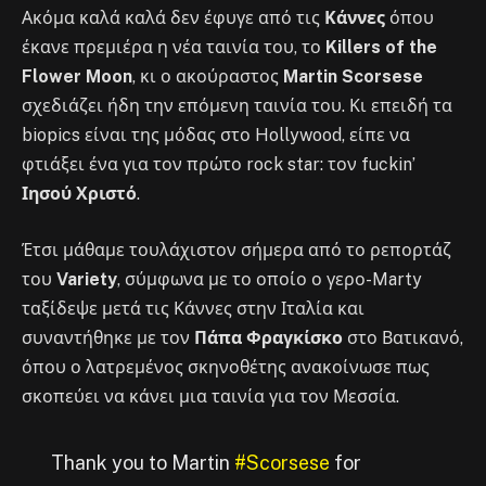
Ακόμα καλά καλά δεν έφυγε από τις
Κάννες
όπου
έκανε πρεμιέρα η νέα ταινία του, το
Killers of the
Flower Moon
, κι ο ακούραστος
Martin Scorsese
σχεδιάζει ήδη την επόμενη ταινία του. Κι επειδή τα
biopics είναι της μόδας στο Hollywood, είπε να
φτιάξει ένα για τον πρώτο rock star: τον fuckin’
Ιησού Χριστό
.
Έτσι μάθαμε τουλάχιστον σήμερα από το ρεπορτάζ
του
Variety
, σύμφωνα με το οποίο ο γερο-Marty
ταξίδεψε μετά τις Κάννες στην Ιταλία και
συναντήθηκε με τον
Πάπα Φραγκίσκο
στο Βατικανό,
όπου ο λατρεμένος σκηνοθέτης ανακοίνωσε πως
σκοπεύει να κάνει μια ταινία για τον Μεσσία.
Thank you to Martin
#Scorsese
for