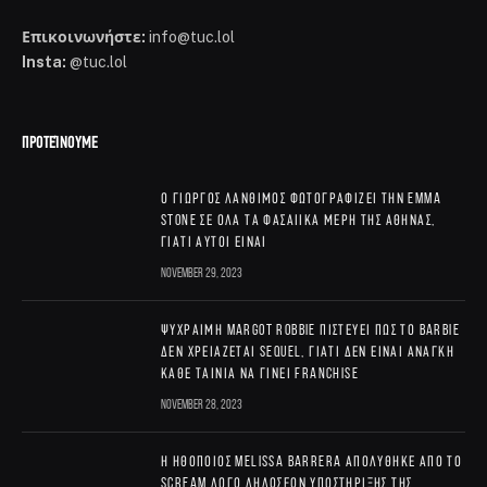
Επικοινωνήστε:
info@tuc.lol
Insta:
@tuc.lol
ΠΡΟΤΕΊΝΟΥΜΕ
Ο Γιώργος Λάνθιμος φωτογραφίζει την Emma
Stone σε όλα τα φασαίικα μέρη της Αθήνας,
γιατί αυτοί είναι
November 29, 2023
Ψύχραιμη Margot Robbie πιστεύει πως το Barbie
δεν χρειάζεται sequel, γιατί δεν είναι ανάγκη
κάθε ταινία να γίνει franchise
November 28, 2023
Η ηθοποιός Melissa Barrera απολύθηκε από το
Scream λόγω δηλώσεων υποστήριξης της