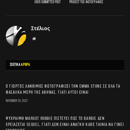
User Submitted Post
Project TUC: Φωτογραφίες
Στέλιος
Website
ΣΧΕΤΙΚΑ
ΑΡΘΡΑ
Ο Γιώργος Λάνθιμος φωτογραφίζει την Emma Stone σε όλα τα
φασαίικα μέρη της Αθήνας, γιατί αυτοί είναι
November 29, 2023
Ψύχραιμη Margot Robbie πιστεύει πως το Barbie δεν
χρειάζεται sequel, γιατί δεν είναι ανάγκη κάθε ταινία να γίνει