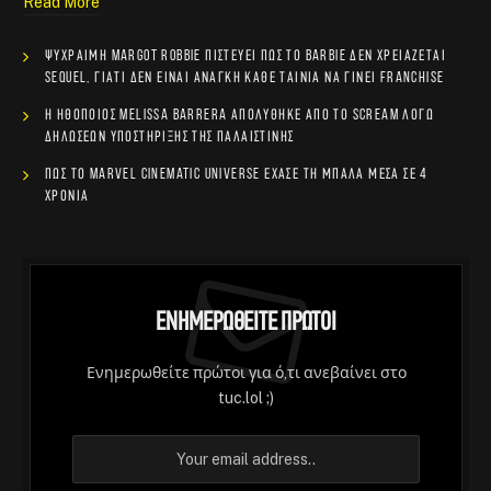
Read More
Ψύχραιμη Margot Robbie πιστεύει πως το Barbie δεν χρειάζεται
sequel, γιατί δεν είναι ανάγκη κάθε ταινία να γίνει franchise
Η ηθοποιός Melissa Barrera απολύθηκε από το Scream λόγω
δηλώσεων υποστήριξης της Παλαιστίνης
Πώς το Marvel Cinematic Universe έχασε τη μπάλα μέσα σε 4
χρόνια
Ενημερωθείτε Πρώτοι
Ενημερωθείτε πρώτοι για ό,τι ανεβαίνει στο
tuc.lol ;)