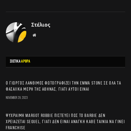
Στέλιος
Website
ΣΧΕΤΙΚΑ
ΑΡΘΡΑ
Ο Γιώργος Λάνθιμος φωτογραφίζει την Emma Stone σε όλα τα
φασαίικα μέρη της Αθήνας, γιατί αυτοί είναι
November 29, 2023
Ψύχραιμη Margot Robbie πιστεύει πως το Barbie δεν
χρειάζεται sequel, γιατί δεν είναι ανάγκη κάθε ταινία να γίνει
franchise