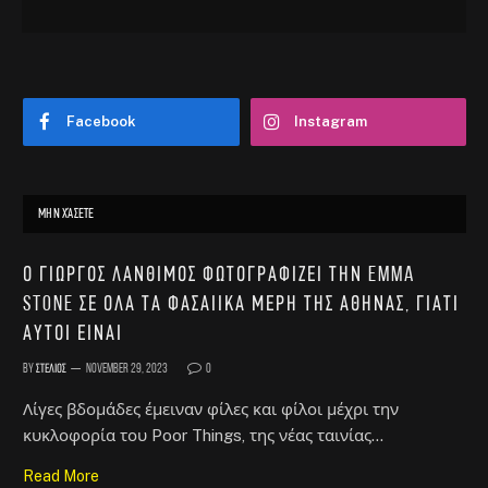
Facebook
Instagram
ΜΗΝ ΧΆΣΕΤΕ
Ο Γιώργος Λάνθιμος φωτογραφίζει την Emma
Stone σε όλα τα φασαίικα μέρη της Αθήνας, γιατί
αυτοί είναι
By
Στέλιος
November 29, 2023
0
Λίγες βδομάδες έμειναν φίλες και φίλοι μέχρι την
κυκλοφορία του Poor Things, της νέας ταινίας…
Read More