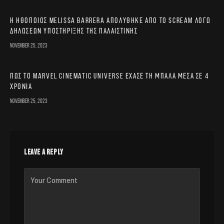
Η ηθοποιός Melissa Barrera απολύθηκε από το Scream λόγω
δηλώσεων υποστήριξης της Παλαιστίνης
November 25, 2023
Πώς το Marvel Cinematic Universe έχασε τη μπάλα μέσα σε 4
χρόνια
November 25, 2023
LEAVE A REPLY