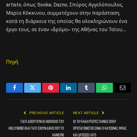
artists, όπως Sonke, Dazno, Σπύρος Αγγελόπουλος,
Μαρία Κόκκινου, συμμετέχουν στην παράσταση,
κατά τη διάρκεια της οποίας θα ολοκληρώνουν ένα
έργο τους, σε έναν «δρόμο» της Αθήνας του Τσίου…
Πηγή
Facebook
Twitter
Pinterest
LinkedIn
Tumblr
WhatsApp
Email
PREVIOUS ARTICLE
NEXT ARTICLE
Γιατί απεργούν οι ηθοποιοί του
Οι 10+5 καλύτερες ταινίες όπου
Hollywood (και γιατί έχουν δίκιο που το
πρωταγωνιστής είναι ο καύσωνας, μπας
κάνουν)
και δροσίσει λίγο