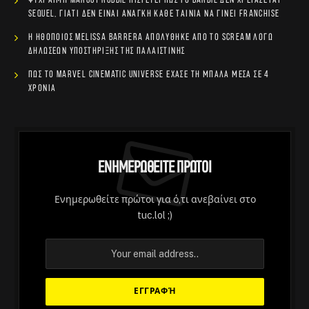
Ψύχραιμη Margot Robbie πιστεύει πως το Barbie δεν χρειάζεται
sequel, γιατί δεν είναι ανάγκη κάθε ταινία να γίνει franchise
Η ηθοποιός Melissa Barrera απολύθηκε από το Scream λόγω
δηλώσεων υποστήριξης της Παλαιστίνης
Πώς το Marvel Cinematic Universe έχασε τη μπάλα μέσα σε 4
χρόνια
Ενημερωθείτε Πρώτοι
Ενημερωθείτε πρώτοι για ό,τι ανεβαίνει στο
tuc.lol ;)