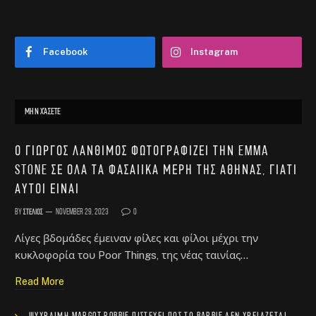
Facebook
Instagram
ΜΗΝ ΧΆΣΕΤΕ
Ο Γιώργος Λάνθιμος φωτογραφίζει την Emma
Stone σε όλα τα φασαίικα μέρη της Αθήνας, γιατί
αυτοί είναι
By
Στέλιος
November 29, 2023
0
Λίγες βδομάδες έμειναν φίλες και φίλοι μέχρι την
κυκλοφορία του Poor Things, της νέας ταινίας…
Read More