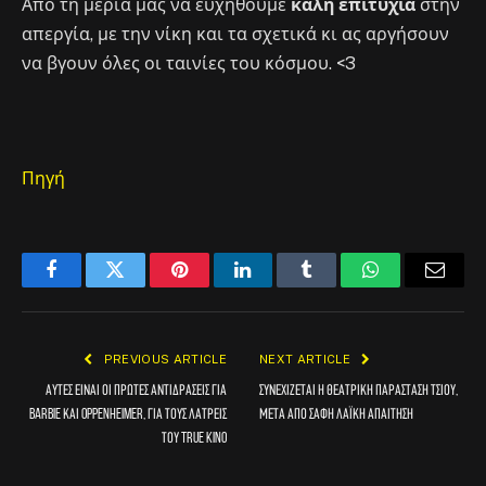
Από τη μεριά μας να ευχηθούμε
καλή επιτυχία
στην
απεργία, με την νίκη και τα σχετικά κι ας αργήσουν
να βγουν όλες οι ταινίες του κόσμου. <3
Πηγή
Facebook
Twitter
Pinterest
LinkedIn
Tumblr
WhatsApp
Email
PREVIOUS ARTICLE
NEXT ARTICLE
Αυτές είναι οι πρώτες αντιδράσεις για
Συνεχίζεται η θεατρική παράσταση Τσίου,
Barbie και Oppenheimer, για τους λάτρεις
μετά από σαφή λαϊκή απαίτηση
του true kino