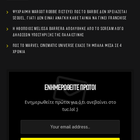
Ψύχραιμη Margot Robbie πιστεύει πως το Barbie δεν χρειάζεται
sequel, γιατί δεν είναι ανάγκη κάθε ταινία να γίνει franchise
Η ηθοποιός Melissa Barrera απολύθηκε από το Scream λόγω
δηλώσεων υποστήριξης της Παλαιστίνης
Πώς το Marvel Cinematic Universe έχασε τη μπάλα μέσα σε 4
χρόνια
Ενημερωθείτε Πρώτοι
Ενημερωθείτε πρώτοι για ό,τι ανεβαίνει στο
tuc.lol ;)