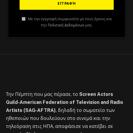
ΆΡΘΡΑ
Με την εγγραφή συμφωνείτε με τους όρους και
Γιατί απεργούν οι ηθοποιοί του
την
Πολιτική Δεδομένων
μας.
Hollywood (και γιατί έχουν δίκιο
που το κάνουν)
By
Στέλιος
July 18, 2023
No Comments
3 Mins Read
Την Πέμπτη που μας πέρασε, το
Screen Actors
Guild-
American Federation of Television and Radio
Artists (SAG-AFTRA)
, δηλαδή το σωματείο των
ηθοποιών που δουλεύουν στο σινεμά και την
τηλεόραση στις ΗΠΑ, αποφάσισε να κατέβει σε