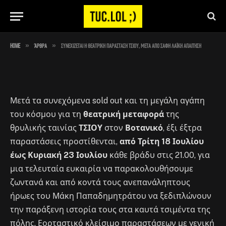
απαίτηση
By
Στέλιος
July 19, 2023
No Comments
2 Mins Read
»
»
Home
Άρθρα
Συνεχίζεται η θεατρική παράσταση Τσίου, μετά από σαφή λαϊκή απαίτηση
Μετά τα συνεχόμενα sold out και τη μεγάλη αγάπη
του κόσμου για τη
θεατρική μεταφορά
της
θρυλικής ταινίας
ΤΣΙΟΥ
στον
Βοτανικό
, έξι έξτρα
παραστάσεις προστίθενται,
από Τρίτη 18 Ιουλίου
έως Κυριακή 23 Ιουλίου
κάθε βράδυ στις 21.00, για
μια τελευταία ευκαιρία να παρακολουθήσουμε
ζωντανά και από κοντά τους ανεπανάληπτους
ήρωες του Μάκη Παπαδημητράτου να ξεδιπλώνουν
την παράξενη ιστορία τους στα καυτά τσιμέντα της
πόλης. Εορταστικό κλείσιμο παραστάσεων με γενική