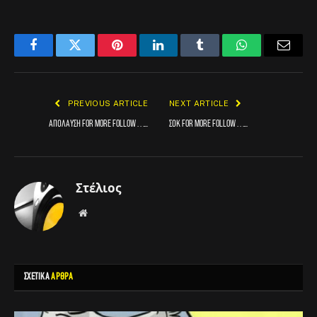
Facebook
Twitter
Pinterest
LinkedIn
Tumblr
WhatsApp
Email
PREVIOUS ARTICLE
NEXT ARTICLE
Απόλαυση For more follow . . ….
Σοκ For more follow . . ….
Στέλιος
Website
ΣΧΕΤΙΚΑ
ΑΡΘΡΑ