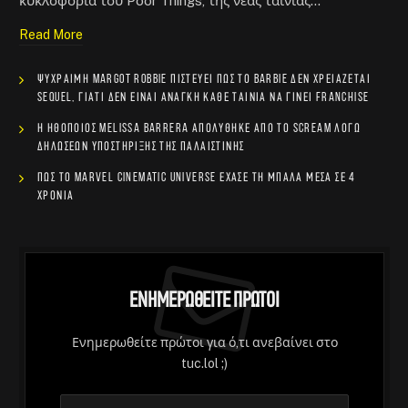
κυκλοφορία του Poor Things, της νέας ταινίας…
Read More
Ψύχραιμη Margot Robbie πιστεύει πως το Barbie δεν χρειάζεται
sequel, γιατί δεν είναι ανάγκη κάθε ταινία να γίνει franchise
Η ηθοποιός Melissa Barrera απολύθηκε από το Scream λόγω
δηλώσεων υποστήριξης της Παλαιστίνης
Πώς το Marvel Cinematic Universe έχασε τη μπάλα μέσα σε 4
χρόνια
Ενημερωθείτε Πρώτοι
Ενημερωθείτε πρώτοι για ό,τι ανεβαίνει στο
tuc.lol ;)