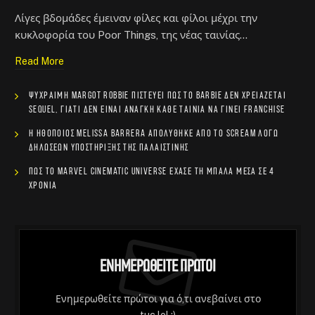
Λίγες βδομάδες έμειναν φίλες και φίλοι μέχρι την
κυκλοφορία του Poor Things, της νέας ταινίας…
Read More
Ψύχραιμη Margot Robbie πιστεύει πως το Barbie δεν χρειάζεται
sequel, γιατί δεν είναι ανάγκη κάθε ταινία να γίνει franchise
Η ηθοποιός Melissa Barrera απολύθηκε από το Scream λόγω
δηλώσεων υποστήριξης της Παλαιστίνης
Πώς το Marvel Cinematic Universe έχασε τη μπάλα μέσα σε 4
χρόνια
Ενημερωθείτε Πρώτοι
Ενημερωθείτε πρώτοι για ό,τι ανεβαίνει στο