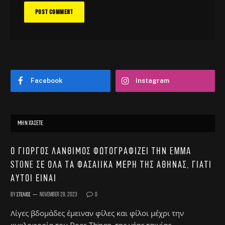
Facebook
Instagram
ΜΗΝ ΧΆΣΕΤΕ
Ο Γιώργος Λάνθιμος φωτογραφίζει την Emma
Stone σε όλα τα φασαίικα μέρη της Αθήνας, γιατί
αυτοί είναι
By
Στέλιος
November 29, 2023
0
Λίγες βδομάδες έμειναν φίλες και φίλοι μέχρι την