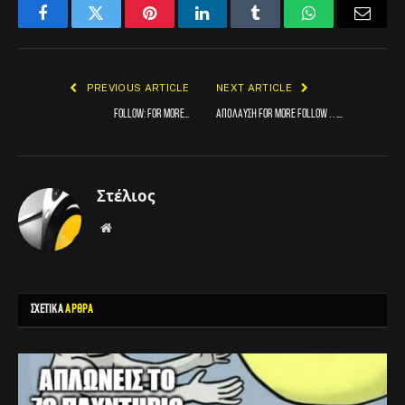
Facebook
Twitter
Pinterest
LinkedIn
Tumblr
WhatsApp
Email
PREVIOUS ARTICLE
NEXT ARTICLE
FOLLOW: for more…
Απόλαυση For more follow . . ….
Στέλιος
Website
ΣΧΕΤΙΚΑ
ΑΡΘΡΑ