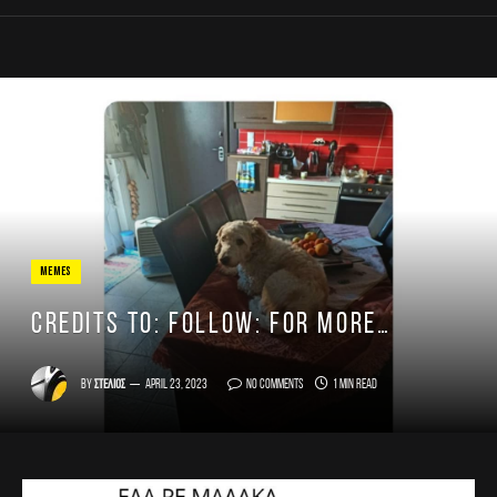
MEMES
Credits to: FOLLOW: for more…
By
Στέλιος
April 23, 2023
No Comments
1 Min Read