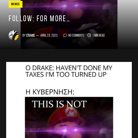
MEMES
FOLLOW: for more…
By
Στέλιος
April 23, 2023
No Comments
1 Min Read