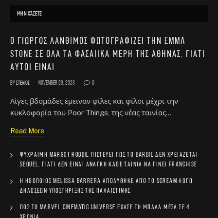
ΜΗΝ ΧΆΣΕΤΕ
Ο Γιώργος Λάνθιμος φωτογραφίζει την Emma
Stone σε όλα τα φασαίικα μέρη της Αθήνας, γιατί
αυτοί είναι
By
Στέλιος
November 29, 2023
0
Λίγες βδομάδες έμειναν φίλες και φίλοι μέχρι την
κυκλοφορία του Poor Things, της νέας ταινίας…
Read More
Ψύχραιμη Margot Robbie πιστεύει πως το Barbie δεν χρειάζεται
sequel, γιατί δεν είναι ανάγκη κάθε ταινία να γίνει franchise
Η ηθοποιός Melissa Barrera απολύθηκε από το Scream λόγω
δηλώσεων υποστήριξης της Παλαιστίνης
Πώς το Marvel Cinematic Universe έχασε τη μπάλα μέσα σε 4
χρόνια