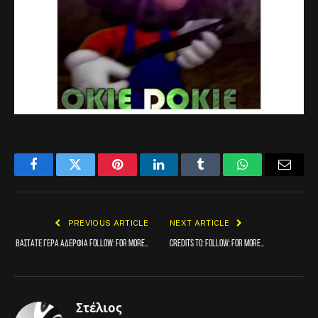
Facebook
Twitter
Pinterest
LinkedIn
Tumblr
WhatsApp
Email
PREVIOUS ARTICLE
NEXT ARTICLE
Βαστατε γερα αδερφια FOLLOW: for more…
Credits to: FOLLOW: for more…
Στέλιος