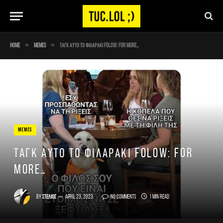
»
»
Home
Memes
Ταγκ αυτο το φιλαρακι FOLOW: for more…
MEMES
Ταγκ αυτο το φιλαρακι FOLOW: for
more…
By
Στέλιος
April 23, 2023
No Comments
1 Min Read