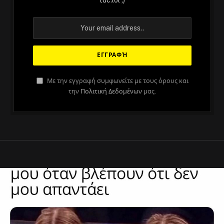
tuc.lol ;)
Με την εγγραφή συμφωνείτε με τους όρους και
την
Πολιτική Δεδομένων
μας.