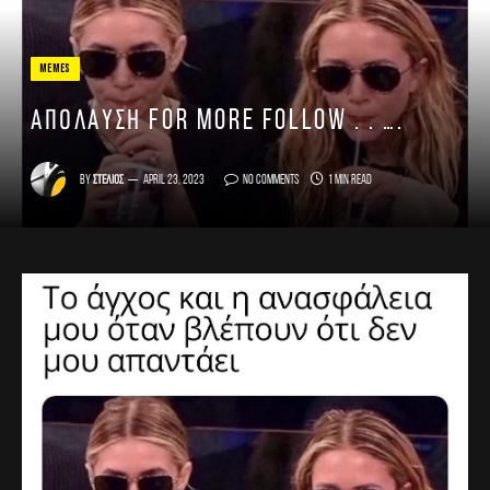
MEMES
Απόλαυση For more follow . . ….
By
Στέλιος
April 23, 2023
No Comments
1 Min Read