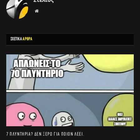
Στέλιος
Website
ΣΧΕΤΙΚΑ
ΑΡΘΡΑ
7 πλυντήρια? Δεν ξέρω για ποιον λέει.