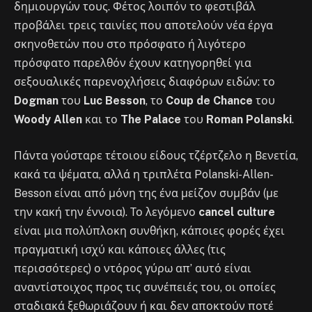
δημιουργών τους. Φέτος λοιπόν το φεστιβάλ
προβάλει τρεις ταινίες που αποτελούν νέα έργα
σκηνοθετών που στο πρόσφατο ή λιγότερο
πρόσφατο παρελθόν έχουν κατηγορηθεί για
σεξουαλικές παρενοχλήσεις διαφόρων ειδών: το
Dogman
του
Luc Besson
, το
Coup de Chance
του
Woody Allen
και το
The Palace
του
Roman Polanski
.
Πάντα γούσταρε τέτοιου είδους τζέρτζελο η Βενετία,
κακά τα ψέματα, αλλά η τριπλέτα Polanski-Allen-
Besson είναι από μόνη της ένα μείζον συμβάν (με
την κακή την έννοια). Το λεγόμενο
cancel culture
είναι μια πολύπλοκη συνθήκη, κάποιες φορές έχει
πραγματική ισχύ και κάποιες άλλες (τις
περισσότερες) ο ντόρος γύρω απ’ αυτό είναι
αναντίστοιχος προς τις συνέπειές του, οι οποίες
σταδιακά ξεθωριάζουν ή και δεν αποκτούν ποτέ