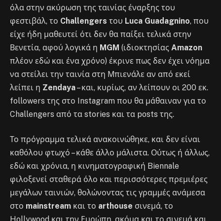
όλα στην ακύρωση της ταινίας έναρξης του
φεστιβάλ, το
Challengers
του
Luca Guadagnino
, που
είχε ήδη μαθευτεί ότι δεν θα παίξει τελικά στην
Βενετία, αφού λογικά η
MGM
(ιδιοκτησίας
Amazon
πλέον εδώ και ένα χρόνο) έκρινε πως δεν έχει νόημα
να στείλει την ταινία στη Μπιενάλε αν από εκεί
λείπει η
Zendaya
– και, κυρίως, αν λείπουν οι 200 εκ.
followers της στο Instagram που θα μάθαιναν για το
Challengers από τα stories και τα posts της.
Το πρόγραμμα τελικά ανακοινώθηκε, και δεν είναι
καθόλου φτωχό – κάθε άλλο μάλιστα. Ούτως ή άλλως,
εδώ και χρόνια, η κινηματογραφική Biennale
φιλοξενεί σταθερά όλο και περισσότερες πρεμιέρες
μεγάλων ταινιών, θολώνοντας τις γραμμές ανάμεσα
στο
mainstream
και το
arthouse
σινεμά, το
Hollywood και την Ευρώπη, ακόμα και το σινεμά και