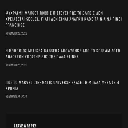
Ψύχραιμη Margot Robbie πιστεύει πως το Barbie δεν
χρειάζεται sequel, γιατί δεν είναι ανάγκη κάθε ταινία να γίνει
franchise
November 28, 2023
Η ηθοποιός Melissa Barrera απολύθηκε από το Scream λόγω
δηλώσεων υποστήριξης της Παλαιστίνης
November 25, 2023
Πώς το Marvel Cinematic Universe έχασε τη μπάλα μέσα σε 4
χρόνια
November 25, 2023
LEAVE A REPLY