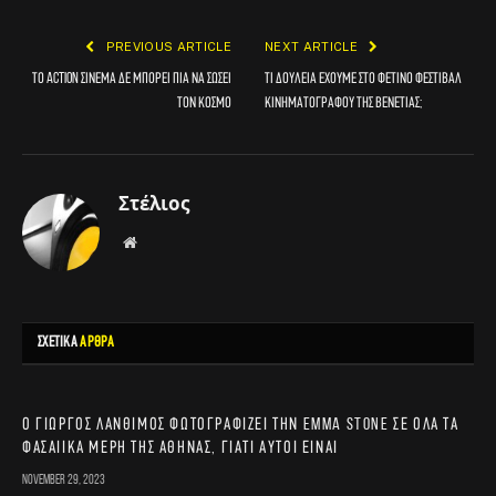
PREVIOUS ARTICLE
NEXT ARTICLE
Το action σινεμά δε μπορεί πια να σώσει
Τι δουλειά έχουμε στο φετινό φεστιβάλ
τον κόσμο
κινηματογράφου της Βενετίας;
Στέλιος
Website
ΣΧΕΤΙΚΑ
ΑΡΘΡΑ
Ο Γιώργος Λάνθιμος φωτογραφίζει την Emma Stone σε όλα τα
φασαίικα μέρη της Αθήνας, γιατί αυτοί είναι
November 29, 2023