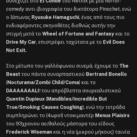
συνεχίζει στο
El Conde
του Netflix με μια horror-
comedy αντι-βιογραφία του δικτάτορα Pinochet, ενώ
ο Ιάπωνας
Ryusuke Hamaguchi
, ένας από τους πιο
ενδιαφέροντες σκηνοθέτες διεθνώς αυτήν την
στιγμή μετά το
Wheel of Fortune and Fantasy
και το
Drive My Car
, επιστρέφει ταχύτατα με το
Evil Does
Not Exit.
Στο μέτωπο του γαλλόφωνου σινεμά, έχουμε το
The
Beast
του πάντα συναρπαστικού
Bertrand Bonello
(
Nocturama/Zombi Child/Coma
)
και το
DAAAAAAALI
! του απρόβλεπτα σουρεαλιστικού
Quentin Dupieux
(
Mandibles/Incredible But
True/Smoking Causes Coughing
)
, ενώ την τετράδα
συμπληρώνει το (4ωρο!) ντοκιμαντέρ
Menus Plaisirs
του 93χρονου αειθαλούς μάστορα του είδους
Frederick Wiseman
και η νέα (μικρού μήκους) ταινία