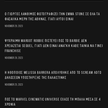
Ο Γιώργος Λάνθιμος φωτογραφίζει την Emma Stone σε όλα τα
φασαίικα μέρη της Αθήνας, γιατί αυτοί είναι
November 29, 2023
Ψύχραιμη Margot Robbie πιστεύει πως το Barbie δεν
χρειάζεται sequel, γιατί δεν είναι ανάγκη κάθε ταινία να γίνει
franchise
November 28, 2023
Η ηθοποιός Melissa Barrera απολύθηκε από το Scream λόγω
δηλώσεων υποστήριξης της Παλαιστίνης
November 25, 2023
Πώς το Marvel Cinematic Universe έχασε τη μπάλα μέσα σε 4
χρόνια