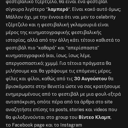
φεστιβαλικό τζέρτζελο, θα είναι ένα φεστιβάλ
σίγουρα λιγότερο “
λαμπερό
“. Είναι κακό αυτό όμως;
Μάλλον όχι, με την έννοια ότι ναι μεν το celebrity
τζέρτζελο και η φεστιβαλική γκλαμουριά είναι
μέρος της κινηματογραφικής φεστιβαλικής
ιστορίας, αλλά από την άλλη κάτι τέτοιο καθιστά το
φεστιβάλ πιο “καθαρά” και “απερίσπαστα”
κινηματογραφικό (και, ίσως, ίσως λέμε,
απεργοσπαστικό; χμμμ). Για τέτοια πράγματα θα
μιλήσουμε και θα γράψουμε τις επόμενες μέρες,
φίλες και φίλοι, καθώς από τις
30 Αυγούστου
θα
βρισκόμαστε στην Βενετία ώστε να σας κρατήσουμε
ενημερωμένους από το φεστιβάλ με μια φουλ-εξτρά
ανταπόκριση, οπότε πέρα από τα άρθρα στο site
αναζητήστε επίσης τα posts, stories και videos που
θα φιλοξενούνται στο group του
Βίντεο Κλαμπ
,
το Facebook page και το Instagram