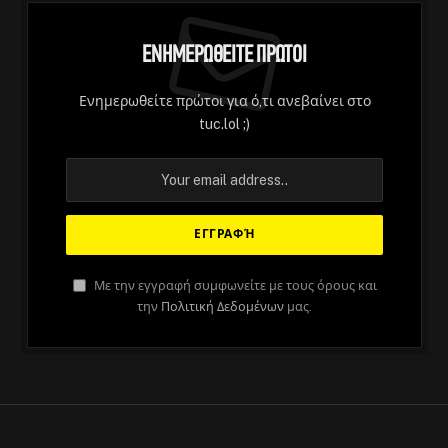
Ενημερωθείτε Πρώτοι
Ενημερωθείτε πρώτοι για ό,τι ανεβαίνει στο
tuc.lol ;)
Με την εγγραφή συμφωνείτε με τους όρους και
την
Πολιτική Δεδομένων
μας.
ΆΡΘΡΑ
Part Two, καλό 2024 ευχόμαστε
By
Στέλιος
August 28, 2023
No Comments
1 Min Read