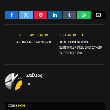
Facebook
Twitter
Pinterest
LinkedIn
Tumblr
WhatsApp
Email
PREVIOUS ARTICLE
NEXT ARTICLE
Part Two, καλό 2024 ευχόμαστε
Σαρώνει διεθνώς η ελληνική
τσοντοπαρωδία Barbie, συνεχίζουμε να
εξάγουμε πολιτισμό
Στέλιος
Website
ΣΧΕΤΙΚΑ
ΑΡΘΡΑ