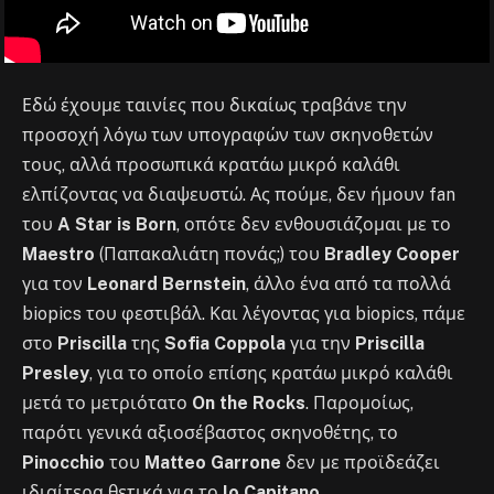
Εδώ έχουμε ταινίες που δικαίως τραβάνε την
προσοχή λόγω των υπογραφών των σκηνοθετών
τους, αλλά προσωπικά κρατάω μικρό καλάθι
ελπίζοντας να διαψευστώ. Ας πούμε, δεν ήμουν fan
του
A Star is Born
, οπότε δεν ενθουσιάζομαι με το
Maestro
(Παπακαλιάτη πονάς;) του
Bradley Cooper
για τον
Leonard Bernstein
, άλλο ένα από τα πολλά
biopics του φεστιβάλ. Και λέγοντας για biopics, πάμε
στο
Priscilla
της
Sofia Coppola
για την
Priscilla
Presley
, για το οποίο επίσης κρατάω μικρό καλάθι
μετά το μετριότατο
On the Rocks
. Παρομοίως,
παρότι γενικά αξιοσέβαστος σκηνοθέτης, το
Pinocchio
του
Matteo Garrone
δεν με προϊδεάζει
ιδιαίτερα θετικά για το
Io Capitano
.