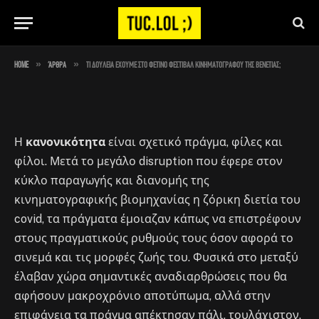
Βενετίας;
By
Στέλιος
August 29, 2023
No Comments
8 Mins Read
»
»
Home
Άρθρα
Τι δουλειά έχουμε στο φετινό φεστιβάλ κινηματογράφου της Βενετίας;
Η
κανονικότητα
είναι σχετικό πράγμα, φίλες και
φίλοι. Μετά το μεγάλο disruption που έφερε στον
κύκλο παραγωγής και διανομής της
κινηματογραφικής βιομηχανίας η ζόρικη διετία του
covid, τα πράγματα έμοιαζαν κάπως να επιστρέφουν
στους πραγματικούς ρυθμούς τους όσον αφορά το
σινεμά και τις μορφές ζωής του. Φυσικά στο μεταξύ
έλαβαν χώρα σημαντικές αναδιαρθρώσεις που θα
αφήσουν μακροχρόνιο αποτύπωμα, αλλά στην
επιφάνεια τα πράγμα απέκτησαν πάλι, τουλάχιστον,