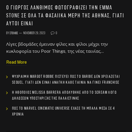
Ο Γιώργος Λάνθιμος φωτογραφίζει την Emma
Stone σε όλα τα φασαίικα μέρη της Αθήνας, γιατί
αυτοί είναι
By
Στέλιος
November 29, 2023
0
Λίγες βδομάδες έμειναν φίλες και φίλοι μέχρι την
κυκλοφορία του Poor Things, της νέας ταινίας…
Read More
Ψύχραιμη Margot Robbie πιστεύει πως το Barbie δεν χρειάζεται
sequel, γιατί δεν είναι ανάγκη κάθε ταινία να γίνει franchise
Η ηθοποιός Melissa Barrera απολύθηκε από το Scream λόγω
δηλώσεων υποστήριξης της Παλαιστίνης
Πώς το Marvel Cinematic Universe έχασε τη μπάλα μέσα σε 4
χρόνια