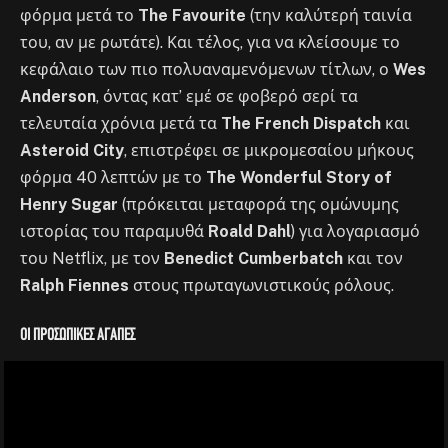
φόρμα μετά το
The Favourite
(την καλύτερή ταινία
του, αν με ρωτάτε). Και τέλος, για να κλείσουμε το
κεφάλαιο των πιο πολυαναμενόμενων τίτλων, ο
Wes
Anderson
, όντας κατ’ εμέ σε φοβερό σερί τα
τελευταία χρόνια μετά τα
The French Dispatch
και
Asteroid City
, επιστρέφει σε μικρομεσαίου μήκους
φόρμα 40 λεπτών με το
The Wonderful Story of
Henry Sugar
(πρόκειται μεταφορά της ομώνυμης
ιστορίας του παραμυθά
Roald Dahl
) για λογαριασμό
του Netflix, με τον
Benedict Cumberbatch
και τον
Ralph Fiennes
στους πρωταγωνιστικούς ρόλους.
Οι προσωπικές αγάπες