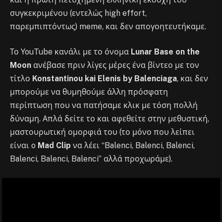
συγκεκριμένου (εντελώς high effort,
παρεμπιπτόντως) meme, και δεν απογοητευτήκαμε.
Το YouTube κανάλι με το όνομα
Lunar Base on the
Moon
ανέβασε πριν λίγες μέρες ένα βίντεο με τον
τίτλο
Konstantinou kai Elenis by Balenciaga
, και δεν
μπορούμε να θυμηθούμε άλλη πρόσφατη
περίπτωση που να πατήσαμε κλικ με τόση πολλή
δύναμη. Απλά δείτε το και αφεθείτε στην μεθυστική,
μαστουρωτική ομορφιά του (το μόνο που λείπει
είναι o
Mad Clip
να λέει “
Balenci, Balenci, Balenci,
Balenci, Balenci, Balenci” αλλά προχωράμε).