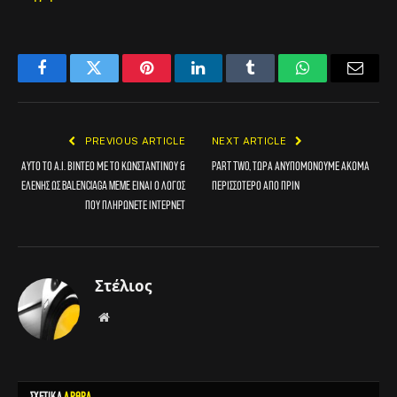
Facebook
Twitter
Pinterest
LinkedIn
Tumblr
WhatsApp
Email
PREVIOUS ARTICLE
NEXT ARTICLE
Αυτό το Α.Ι. βίντεο με το Κωνσταντίνου &
Part Two, τώρα ανυπομονούμε ακόμα
Ελένης ως Balenciaga meme είναι ο λόγος
περισσότερο από πριν
που πληρώνετε ίντερνετ
Στέλιος
Website