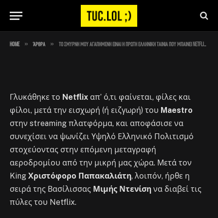
Netflix, εξάγουμε πολιτισμό
By
Στέλιος
April 28, 2023
No Comments
1 Min Read
»
»
Home
Άρθρα
Το Σμύρνη Μου Αγαπημένη είναι η πρώτη ελληνική ταινία που μπαίνει Netflix, εξάγουμε πολιτισμό
Γλυκάθηκε το
Netflix
απ’ ό,τι φαίνεται, φίλες και
φίλοι, μετά την εισχωρή (ή ειζγωρή) του
Maestro
στην streaming πλατφόρμα, και αποφάσισε να
συνεχίσει να ψωνίζει Υψηλό Ελληνικό Πολιτισμό
στοχεύοντας στην επόμενη μεταγραφή
αεροδρομίου από την μικρή μας χώρα. Μετά τον
King
Χριστόφορο Παπακαλιάτη
, λοιπόν, ήρθε η
σειρά της Βασίλισσας
Μιμής Ντενίση
να διαβεί τις
πύλες του Netflix.