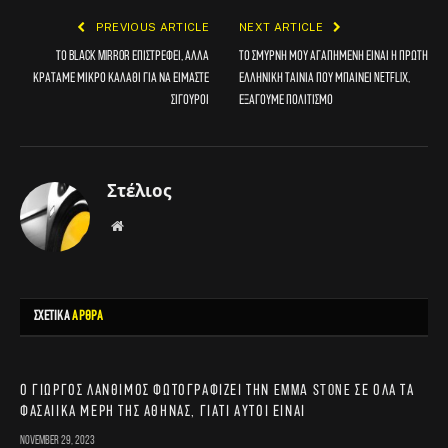
PREVIOUS ARTICLE
NEXT ARTICLE
Το Black Mirror επιστρέφει, αλλά
Το Σμύρνη Μου Αγαπημένη είναι η πρώτη
κρατάμε μικρό καλάθι για να είμαστε
ελληνική ταινία που μπαίνει Netflix,
σίγουροι
εξάγουμε πολιτισμό
Στέλιος
Website
ΣΧΕΤΙΚΑ
ΑΡΘΡΑ
Ο Γιώργος Λάνθιμος φωτογραφίζει την Emma Stone σε όλα τα
φασαίικα μέρη της Αθήνας, γιατί αυτοί είναι
November 29, 2023