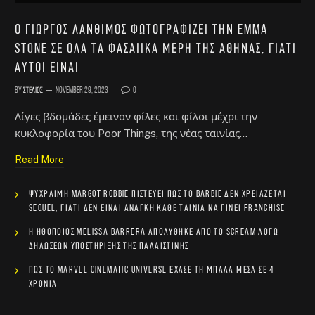
Ο Γιώργος Λάνθιμος φωτογραφίζει την Emma
Stone σε όλα τα φασαίικα μέρη της Αθήνας, γιατί
αυτοί είναι
By
Στέλιος
November 29, 2023
0
Λίγες βδομάδες έμειναν φίλες και φίλοι μέχρι την
κυκλοφορία του Poor Things, της νέας ταινίας…
Read More
Ψύχραιμη Margot Robbie πιστεύει πως το Barbie δεν χρειάζεται
sequel, γιατί δεν είναι ανάγκη κάθε ταινία να γίνει franchise
Η ηθοποιός Melissa Barrera απολύθηκε από το Scream λόγω
δηλώσεων υποστήριξης της Παλαιστίνης
Πώς το Marvel Cinematic Universe έχασε τη μπάλα μέσα σε 4
χρόνια