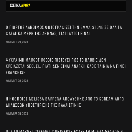
ΣΧΕΤΙΚΑ
ΑΡΘΡΑ
Ο Γιώργος Λάνθιμος φωτογραφίζει την Emma Stone σε όλα τα
φασαίικα μέρη της Αθήνας, γιατί αυτοί είναι
November 29, 2023
Ψύχραιμη Margot Robbie πιστεύει πως το Barbie δεν
χρειάζεται sequel, γιατί δεν είναι ανάγκη κάθε ταινία να γίνει
franchise
November 28, 2023
Η ηθοποιός Melissa Barrera απολύθηκε από το Scream λόγω
δηλώσεων υποστήριξης της Παλαιστίνης
November 25, 2023
Πώς το Marvel Cinematic Universe έχασε τη μπάλα μέσα σε 4