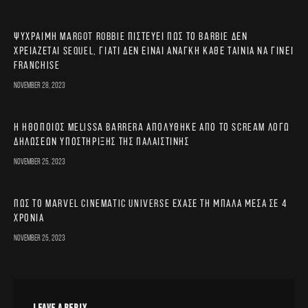
Ψύχραιμη Margot Robbie πιστεύει πως το Barbie δεν
χρειάζεται sequel, γιατί δεν είναι ανάγκη κάθε ταινία να γίνει
franchise
November 28, 2023
Η ηθοποιός Melissa Barrera απολύθηκε από το Scream λόγω
δηλώσεων υποστήριξης της Παλαιστίνης
November 25, 2023
Πώς το Marvel Cinematic Universe έχασε τη μπάλα μέσα σε 4
χρόνια
November 25, 2023