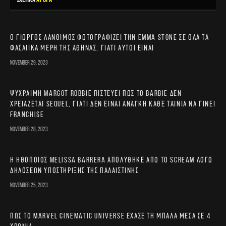
ΣΧΕΤΙΚΑ
ΑΡΘΡΑ
Ο Γιώργος Λάνθιμος φωτογραφίζει την Emma Stone σε όλα τα
φασαίικα μέρη της Αθήνας, γιατί αυτοί είναι
November 29, 2023
Ψύχραιμη Margot Robbie πιστεύει πως το Barbie δεν
χρειάζεται sequel, γιατί δεν είναι ανάγκη κάθε ταινία να γίνει
franchise
November 28, 2023
Η ηθοποιός Melissa Barrera απολύθηκε από το Scream λόγω
δηλώσεων υποστήριξης της Παλαιστίνης
November 25, 2023
Πώς το Marvel Cinematic Universe έχασε τη μπάλα μέσα σε 4