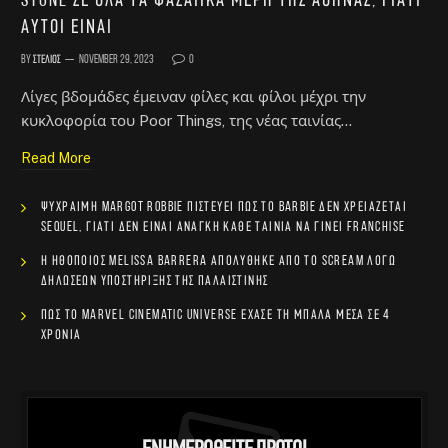
Stone σε όλα τα φασαίικα μέρη της Αθήνας, γιατί
αυτοί είναι
By
Στέλιος
November 29, 2023
0
Λίγες βδομάδες έμειναν φίλες και φίλοι μέχρι την
κυκλοφορία του Poor Things, της νέας ταινίας…
Read More
Ψύχραιμη Margot Robbie πιστεύει πως το Barbie δεν χρειάζεται
sequel, γιατί δεν είναι ανάγκη κάθε ταινία να γίνει franchise
Η ηθοποιός Melissa Barrera απολύθηκε από το Scream λόγω
δηλώσεων υποστήριξης της Παλαιστίνης
Πώς το Marvel Cinematic Universe έχασε τη μπάλα μέσα σε 4
χρόνια