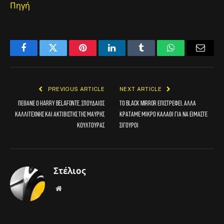
Πηγή
Facebook
Twitter
Pinterest
LinkedIn
Tumblr
WhatsApp
Email
PREVIOUS ARTICLE
NEXT ARTICLE
Πέθανε ο Harry Belafonte, σπουδαίος
Το Black Mirror επιστρέφει, αλλά
καλλιτέχνης και ακτιβιστής της μαύρης
κρατάμε μικρό καλάθι για να είμαστε
κουλτούρας
σίγουροι
Στέλιος
Website