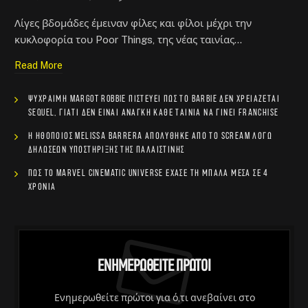
Λίγες βδομάδες έμειναν φίλες και φίλοι μέχρι την
κυκλοφορία του Poor Things, της νέας ταινίας…
Read More
Ψύχραιμη Margot Robbie πιστεύει πως το Barbie δεν χρειάζεται
sequel, γιατί δεν είναι ανάγκη κάθε ταινία να γίνει franchise
Η ηθοποιός Melissa Barrera απολύθηκε από το Scream λόγω
δηλώσεων υποστήριξης της Παλαιστίνης
Πώς το Marvel Cinematic Universe έχασε τη μπάλα μέσα σε 4
χρόνια
Ενημερωθείτε Πρώτοι
Ενημερωθείτε πρώτοι για ό,τι ανεβαίνει στο