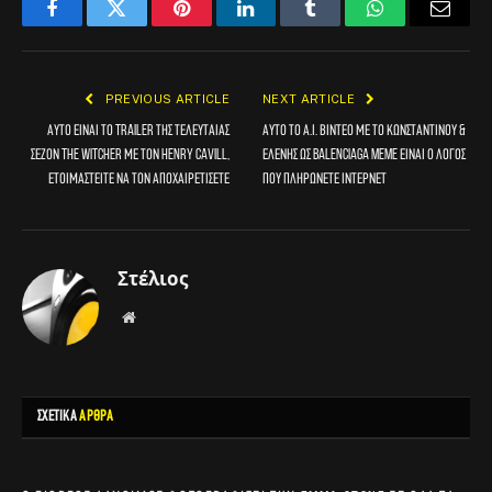
Facebook
Twitter
Pinterest
LinkedIn
Tumblr
WhatsApp
Email
PREVIOUS ARTICLE
NEXT ARTICLE
Αυτό είναι το trailer της τελευταίας
Αυτό το Α.Ι. βίντεο με το Κωνσταντίνου &
σεζόν The Witcher με τον Henry Cavill,
Ελένης ως Balenciaga meme είναι ο λόγος
ετοιμαστείτε να τον αποχαιρετίσετε
που πληρώνετε ίντερνετ
Στέλιος
Website
ΣΧΕΤΙΚΑ
ΑΡΘΡΑ