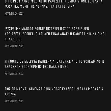
Ο Γιώργος Λάνθιμος φωτογραφίζει την Emma Stone σε όλα τα
φασαίικα μέρη της Αθήνας, γιατί αυτοί είναι
November 29, 2023
Ψύχραιμη Margot Robbie πιστεύει πως το Barbie δεν
χρειάζεται sequel, γιατί δεν είναι ανάγκη κάθε ταινία να γίνει
franchise
November 28, 2023
Η ηθοποιός Melissa Barrera απολύθηκε από το Scream λόγω
δηλώσεων υποστήριξης της Παλαιστίνης
November 25, 2023
Πώς το Marvel Cinematic Universe έχασε τη μπάλα μέσα σε 4
χρόνια
November 25, 2023