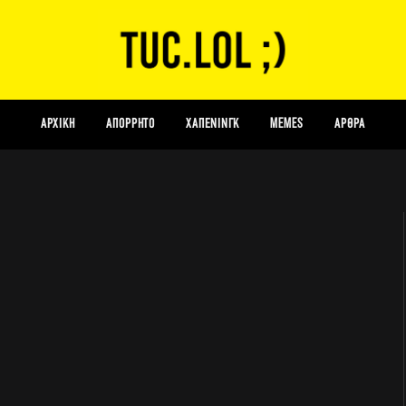
ΑΡΧΙΚΗ
Απόρρητο
Χάπενινγκ
Memes
Αρθρα