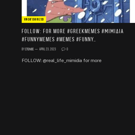
UNCATEGORIZED
FOLLOW: for more #greekmemes #μιμιδια
#funnymemes #memes #funny…
By
Στέλιος
April 23, 2023
0
FOLLOW: @real_life_mimidia for more