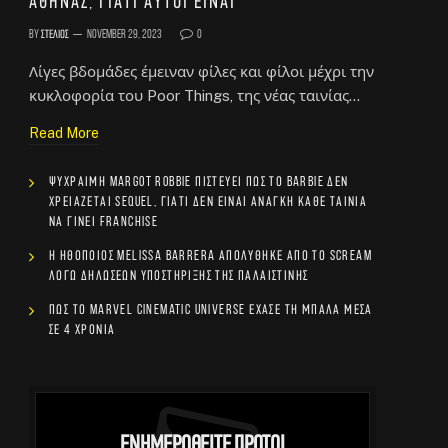
Αθήνας, γιατί αυτοί είναι
By
Στέλιος
November 29, 2023
0
Λίγες βδομάδες έμειναν φίλες και φίλοι μέχρι την
κυκλοφορία του Poor Things, της νέας ταινίας…
Read More
Ψύχραιμη Margot Robbie πιστεύει πως το Barbie δεν
χρειάζεται sequel, γιατί δεν είναι ανάγκη κάθε ταινία
να γίνει franchise
Η ηθοποιός Melissa Barrera απολύθηκε από το Scream
λόγω δηλώσεων υποστήριξης της Παλαιστίνης
Πώς το Marvel Cinematic Universe έχασε τη μπάλα μέσα
σε 4 χρόνια
Ενημερωθείτε Πρώτοι