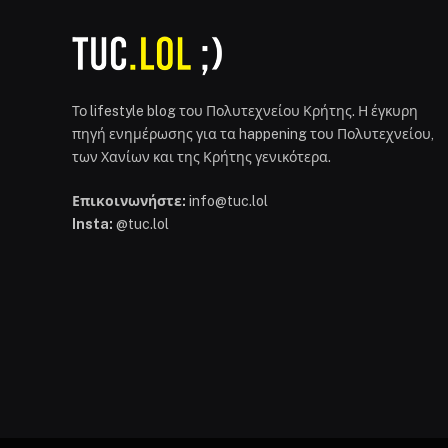
Το lifestyle blog του Πολυτεχνείου Κρήτης. Η έγκυρη
πηγή ενημέρωσης για τα happening του Πολυτεχνείου,
των Χανίων και της Κρήτης γενικότερα.
Επικοινωνήστε:
info@tuc.lol
Insta:
@tuc.lol