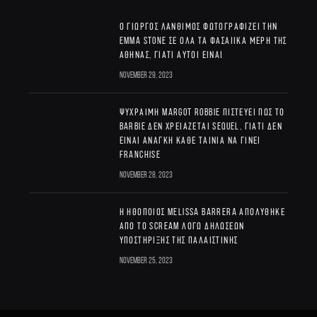
Ο Γιώργος Λάνθιμος φωτογραφίζει την
Emma Stone σε όλα τα φασαίικα μέρη της
Αθήνας, γιατί αυτοί είναι
November 29, 2023
Ψύχραιμη Margot Robbie πιστεύει πως το
Barbie δεν χρειάζεται sequel, γιατί δεν
είναι ανάγκη κάθε ταινία να γίνει
franchise
November 28, 2023
Η ηθοποιός Melissa Barrera απολύθηκε
από το Scream λόγω δηλώσεων
υποστήριξης της Παλαιστίνης
November 25, 2023