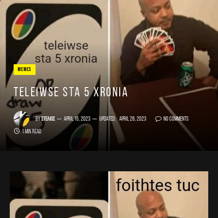
MEMES
teleiwse sta 5 xronia
By
Στέλιος
April 15, 2023
Updated:
April 26, 2023
No Comments
1 Min Read