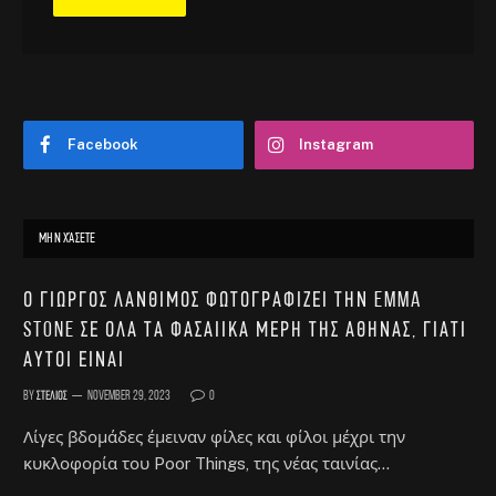
Facebook
Instagram
ΜΗΝ ΧΆΣΕΤΕ
Ο Γιώργος Λάνθιμος φωτογραφίζει την Emma
Stone σε όλα τα φασαίικα μέρη της Αθήνας, γιατί
αυτοί είναι
By
Στέλιος
November 29, 2023
0
Λίγες βδομάδες έμειναν φίλες και φίλοι μέχρι την
κυκλοφορία του Poor Things, της νέας ταινίας…