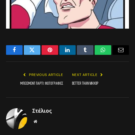
Facebook
Twitter
Pinterest
LinkedIn
Tumblr
WhatsApp
Email
PREVIOUS ARTICLE
NEXT ARTICLE
Μπεισμεντ Παρτι: Φωτογραφίες
better than MHXOP
Στέλιος
Website