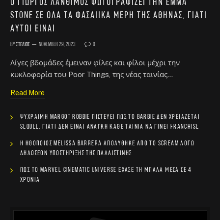
Ο Γιώργος Λάνθιμος φωτογραφίζει την Emma
Stone σε όλα τα φασαίικα μέρη της Αθήνας, γιατί
αυτοί είναι
By
Στέλιος
November 29, 2023
0
Λίγες βδομάδες έμειναν φίλες και φίλοι μέχρι την
κυκλοφορία του Poor Things, της νέας ταινίας…
Read More
Ψύχραιμη Margot Robbie πιστεύει πως το Barbie δεν χρειάζεται
sequel, γιατί δεν είναι ανάγκη κάθε ταινία να γίνει franchise
Η ηθοποιός Melissa Barrera απολύθηκε από το Scream λόγω
δηλώσεων υποστήριξης της Παλαιστίνης
Πώς το Marvel Cinematic Universe έχασε τη μπάλα μέσα σε 4
χρόνια