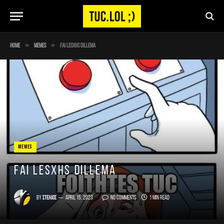
»
»
Home
Memes
fai lesxhs dillema
MEMES
fai lesxhs dillema
By
Στέλιος
April 15, 2023
No Comments
1 Min Read