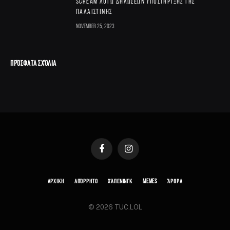
Scream λόγω δηλώσεων υποστήριξης της
Παλαιστίνης
November 25, 2023
ΠΡΌΣΦΑΤΑ ΣΧΌΛΙΑ
Facebook
Instagram
ΑΡΧΙΚΗ
ΑΠΌΡΡΗΤΟ
ΧΆΠΕΝΙΝΓΚ
MEMES
ΆΡΘΡΑ
© 2026 TUC.LOL