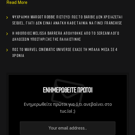
Read More
Ψύχραιμη Margot Robbie πιστεύει πως το Barbie δεν χρειάζεται
sequel, γιατί δεν είναι ανάγκη κάθε ταινία να γίνει franchise
Η ηθοποιός Melissa Barrera απολύθηκε από το Scream λόγω
δηλώσεων υποστήριξης της Παλαιστίνης
Πώς το Marvel Cinematic Universe έχασε τη μπάλα μέσα σε 4
χρόνια
Ενημερωθείτε Πρώτοι
Ενημερωθείτε πρώτοι για ό,τι ανεβαίνει στο
tuc.lol ;)