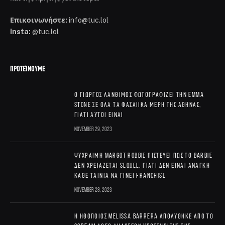
Επικοινωνήστε:
info@tuc.lol
Insta:
@tuc.lol
ΠΡΟΤΕΊΝΟΥΜΕ
Ο Γιώργος Λάνθιμος φωτογραφίζει την Emma
Stone σε όλα τα φασαίικα μέρη της Αθήνας,
γιατί αυτοί είναι
November 29, 2023
Ψύχραιμη Margot Robbie πιστεύει πως το Barbie
δεν χρειάζεται sequel, γιατί δεν είναι ανάγκη
κάθε ταινία να γίνει franchise
November 28, 2023
Η ηθοποιός Melissa Barrera απολύθηκε από το