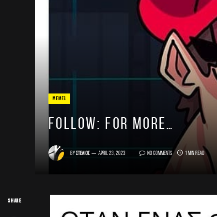
MEMES
FOLLOW: for more…
By
Στέλιος
April 23, 2023
No Comments
1 Min Read
SHARE