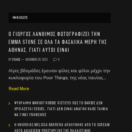
ΜΗΝ ΧΆΣΕΤΕ
Ο Γιώργος Λάνθιμος φωτογραφίζει την
Emma Stone σε όλα τα φασαίικα μέρη της
Αθήνας, γιατί αυτοί είναι
By
Στέλιος
November 29, 2023
0
Λίγες βδομάδες έμειναν φίλες και φίλοι μέχρι την
κυκλοφορία του Poor Things, της νέας ταινίας…
Read More
Ψύχραιμη Margot Robbie πιστεύει πως το Barbie δεν
χρειάζεται sequel, γιατί δεν είναι ανάγκη κάθε ταινία
να γίνει franchise
Η ηθοποιός Melissa Barrera απολύθηκε από το Scream
λόγω δηλώσεων υποστήριξης της Παλαιστίνης