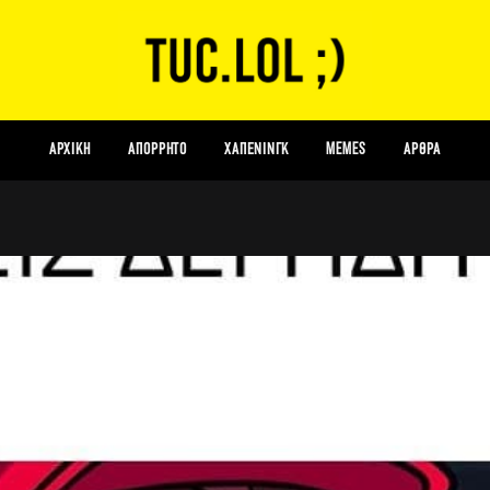
ΑΡΧΙΚΗ
Απόρρητο
Χάπενινγκ
Memes
Αρθρα