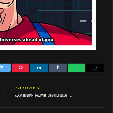
k
Twitter
Pinterest
LinkedIn
Tumblr
WhatsApp
Email
NEXT ARTICLE
Πασχαλινό σπαμ final part For more follow . . ….