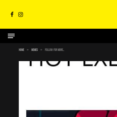
Facebook
Instagram
»
»
Home
Memes
FOLLOW: for more…