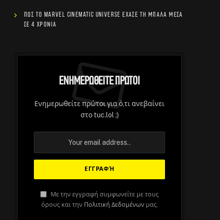
Πώς το Marvel Cinematic Universe έχασε τη μπάλα μέσα
σε 4 χρόνια
Ενημερωθείτε Πρώτοι
Ενημερωθείτε πρώτοι για ό,τι ανεβαίνει
στο tuc.lol ;)
Με την εγγραφή συμφωνείτε με τους
όρους και την
Πολιτική Δεδομένων
μας.