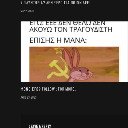
7 πλυντήρια? Δεν ξέρω για ποιον λέει.
May 2, 2023
Μονο εγω? FOLLOW : for more…
April 23, 2023
LEAVE A REPLY