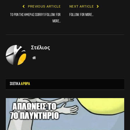
PREVIOUS ARTICLE
NEXT ARTICLE
Το pun της ημερας (sorry) FOLLOW: for
FOLLOW: for more…
more…
Στέλιος
Website
ΣΧΕΤΙΚΑ
ΑΡΘΡΑ