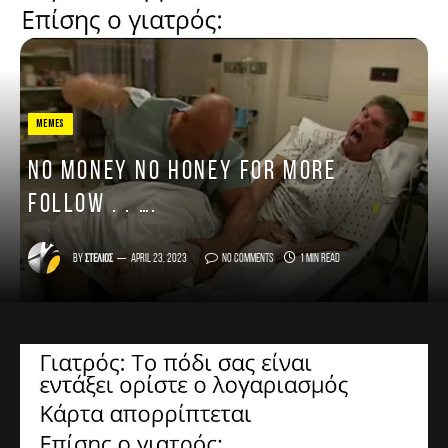
MEMES
No money no honey For more
follow . . ….
By
Στέλιος
April 23, 2023
No Comments
1 Min Read