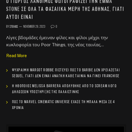
Ο Γιώργος Λάνθιμος φωτογραφίζει την Emma
Stone σε όλα τα φασαίικα μέρη της Αθήνας, γιατί
αυτοί είναι
By
Στέλιος
November 29, 2023
0
Λίγες βδομάδες έμειναν φίλες και φίλοι μέχρι την
κυκλοφορία του Poor Things, της νέας ταινίας…
Read More
Ψύχραιμη Margot Robbie πιστεύει πως το Barbie δεν χρειάζεται
sequel, γιατί δεν είναι ανάγκη κάθε ταινία να γίνει franchise
Η ηθοποιός Melissa Barrera απολύθηκε από το Scream λόγω
δηλώσεων υποστήριξης της Παλαιστίνης
Πώς το Marvel Cinematic Universe έχασε τη μπάλα μέσα σε 4
χρόνια