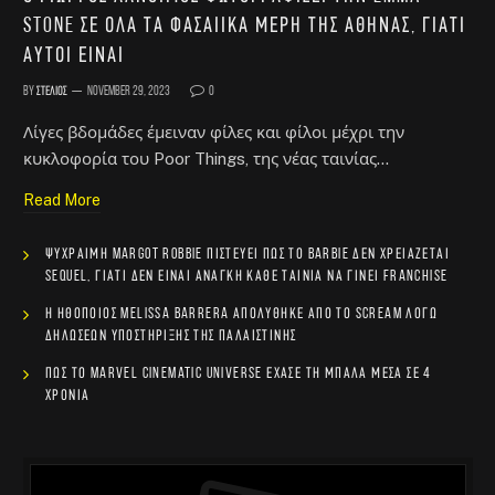
Stone σε όλα τα φασαίικα μέρη της Αθήνας, γιατί
αυτοί είναι
By
Στέλιος
November 29, 2023
0
Λίγες βδομάδες έμειναν φίλες και φίλοι μέχρι την
κυκλοφορία του Poor Things, της νέας ταινίας…
Read More
Ψύχραιμη Margot Robbie πιστεύει πως το Barbie δεν χρειάζεται
sequel, γιατί δεν είναι ανάγκη κάθε ταινία να γίνει franchise
Η ηθοποιός Melissa Barrera απολύθηκε από το Scream λόγω
δηλώσεων υποστήριξης της Παλαιστίνης
Πώς το Marvel Cinematic Universe έχασε τη μπάλα μέσα σε 4
χρόνια