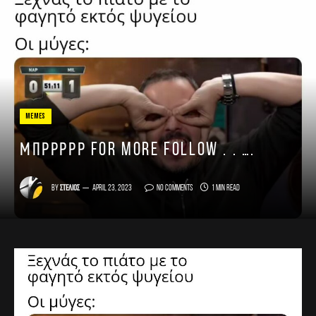
MEMES
Μπρρρρρ For more follow . . ….
By
Στέλιος
April 23, 2023
No Comments
1 Min Read