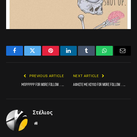
Facebook
Twitter
Pinterest
LinkedIn
Tumblr
WhatsApp
Email
PREVIOUS ARTICLE
NEXT ARTICLE
Μπρρρρρ For more follow . . ….
Αφήστε με ήσυχο For more follow . . ….
Στέλιος
Website