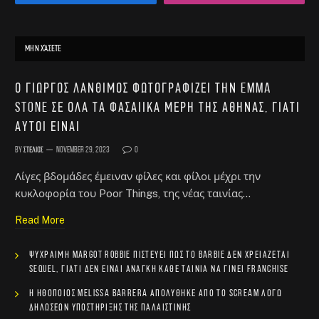
ΜΗΝ ΧΆΣΕΤΕ
Ο Γιώργος Λάνθιμος φωτογραφίζει την Emma
Stone σε όλα τα φασαίικα μέρη της Αθήνας, γιατί
αυτοί είναι
By
Στέλιος
November 29, 2023
0
Λίγες βδομάδες έμειναν φίλες και φίλοι μέχρι την
κυκλοφορία του Poor Things, της νέας ταινίας…
Read More
Ψύχραιμη Margot Robbie πιστεύει πως το Barbie δεν χρειάζεται
sequel, γιατί δεν είναι ανάγκη κάθε ταινία να γίνει franchise
Η ηθοποιός Melissa Barrera απολύθηκε από το Scream λόγω
δηλώσεων υποστήριξης της Παλαιστίνης