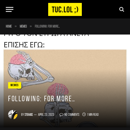
»
»
Home
Memes
FOLLOWING: for more…
MEMES
FOLLOWING: for more…
By
Στέλιος
April 23, 2023
No Comments
1 Min Read