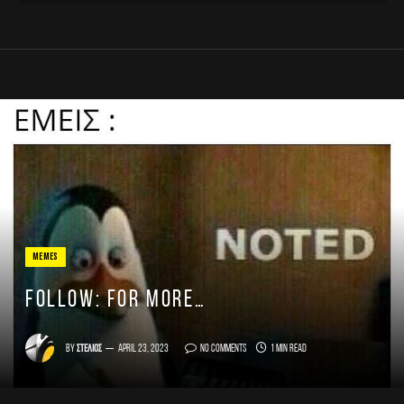
MEMES
FOLLOW: for more…
By
Στέλιος
April 23, 2023
No Comments
1 Min Read