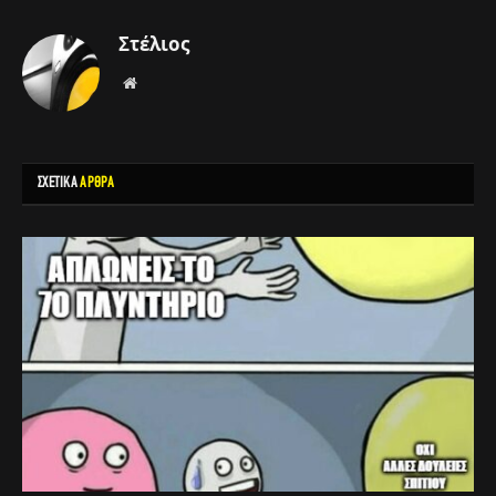
Στέλιος
Website
ΣΧΕΤΙΚΑ
ΑΡΘΡΑ