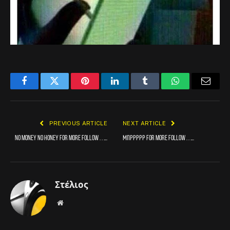
Facebook
Twitter
Pinterest
LinkedIn
Tumblr
WhatsApp
Email
PREVIOUS ARTICLE
NEXT ARTICLE
No money no honey For more follow . . ….
Μπρρρρρ For more follow . . ….
Στέλιος
Website