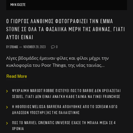
ΜΗΝ ΧΆΣΕΤΕ
Ο Γιώργος Λάνθιμος φωτογραφίζει την Emma
Stone σε όλα τα φασαίικα μέρη της Αθήνας, γιατί
αυτοί είναι
By
Στέλιος
November 29, 2023
0
Λίγες βδομάδες έμειναν φίλες και φίλοι μέχρι την
κυκλοφορία του Poor Things, της νέας ταινίας…
Read More
Ψύχραιμη Margot Robbie πιστεύει πως το Barbie δεν χρειάζεται
sequel, γιατί δεν είναι ανάγκη κάθε ταινία να γίνει franchise
Η ηθοποιός Melissa Barrera απολύθηκε από το Scream λόγω
δηλώσεων υποστήριξης της Παλαιστίνης
Πώς το Marvel Cinematic Universe έχασε τη μπάλα μέσα σε 4
χρόνια