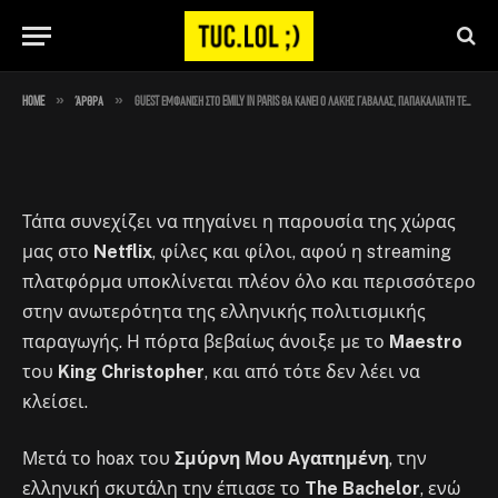
Παπακαλιάτη τελείωσες
By
Στέλιος
September 15, 2023
No Comments
1 Min Read
»
»
Home
Άρθρα
Guest εμφάνιση στο Emily in Paris θα κάνει ο Λάκης Γαβαλάς, Παπακαλιάτη τελείωσες
Τάπα συνεχίζει να πηγαίνει η παρουσία της χώρας
μας στο
Netflix
, φίλες και φίλοι, αφού η streaming
πλατφόρμα υποκλίνεται πλέον όλο και περισσότερο
στην ανωτερότητα της ελληνικής πολιτισμικής
παραγωγής. Η πόρτα βεβαίως άνοιξε με το
Maestro
του
King Christopher
, και από τότε δεν λέει να
κλείσει.
Μετά το hoax του
Σμύρνη Μου Αγαπημένη
, την
ελληνική σκυτάλη την έπιασε το
The Bachelor
, ενώ