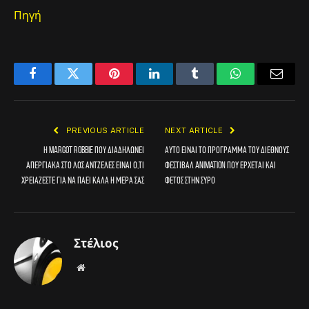
Πηγή
Facebook
Twitter
Pinterest
LinkedIn
Tumblr
WhatsApp
Email
PREVIOUS ARTICLE
NEXT ARTICLE
Η Margot Robbie που διαδηλώνει
Αυτό είναι το πρόγραμμα του διεθνούς
απεργιακά στο Λος Αντζελες είναι ό,τι
φεστιβάλ animation που έρχεται και
χρειάζεστε για να πάει καλά η μέρα σας
φέτος στην Σύρο
Στέλιος
Website