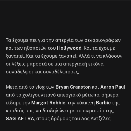
By
Στέλιος
September 14, 2023
No Comments
1 Min Read
Τα έχουμε πει για την απεργία των σεναριογράφων
και των ηθοποιών του
Hollywood
. Και τα έχουμε
ξαναπεί. Και τα έχουμε ξαναπεί. Αλλά τι να κλάσουν
οι λέξεις μπροστά σε μια απεργιακή εικόνα,
συνάδελφοι και συναδέλφισσες;
Μετά από το vlog των
Bryan Cranston
και
Aaron Paul
από το χολιγουντιανό απεργιακό μέτωπο, σήμερα
είδαμε την
Margot Robbie
, την κόκκινη
Barbie
της
καρδιάς μας, να διαδηλώνει με το σωματείο της,
SAG-AFTRA
, στους δρόμους του Λος Άντζελες.