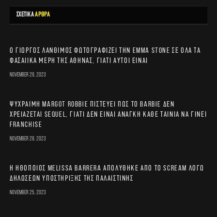
ΣΧΕΤΙΚΑ
ΑΡΘΡΑ
Ο Γιώργος Λάνθιμος φωτογραφίζει την Emma Stone σε όλα τα
φασαίικα μέρη της Αθήνας, γιατί αυτοί είναι
November 29, 2023
Ψύχραιμη Margot Robbie πιστεύει πως το Barbie δεν
χρειάζεται sequel, γιατί δεν είναι ανάγκη κάθε ταινία να γίνει
franchise
November 28, 2023
Η ηθοποιός Melissa Barrera απολύθηκε από το Scream λόγω
δηλώσεων υποστήριξης της Παλαιστίνης
November 25, 2023