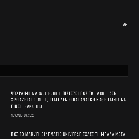
Websit
Ψύχραιμη Margot Robbie πιστεύει πως το Barbie δεν
χρειάζεται sequel, γιατί δεν είναι ανάγκη κάθε ταινία να
γίνει franchise
November 28, 2023
Πώς το Marvel Cinematic Universe έχασε τη μπάλα μέσα