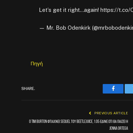
Let’s get it right…again! https://t.c
— Mr. Bob Odenkirk (@mrbobodenki
Πηγή
SHARE.
Faceboo
PREVIOUS ARTICLE
O Tim Burton φτιάχνει sequel του Beetlejuice, 1.05 έδινε ότι θα παίζει η
Jenna Ortega