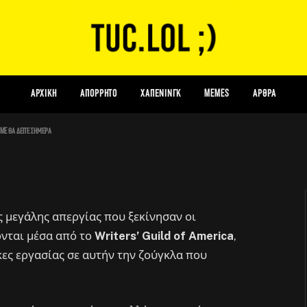
ργία των σεναριογράφων είναι
είτε σήμερα
ΑΡΧΙΚΗ
Απόρρητο
Χάπενινγκ
Memes
Αρθρα
ome θα δείτε σήμερα
 μεγάλης απεργίας που ξεκίνησαν οι
νται μέσα από το
Writers’ Guild of America
,
ες εργασίας σε αυτήν την ζούγκλα που