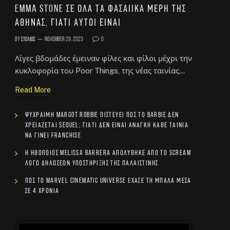
Emma Stone σε όλα τα φασαίικα μέρη της
Αθήνας, γιατί αυτοί είναι
By
Στέλιος
November 29, 2023
0
Λίγες βδομάδες έμειναν φίλες και φίλοι μέχρι την
κυκλοφορία του Poor Things, της νέας ταινίας…
Read More
Ψύχραιμη Margot Robbie πιστεύει πως το Barbie δεν
χρειάζεται sequel, γιατί δεν είναι ανάγκη κάθε ταινία
να γίνει franchise
Η ηθοποιός Melissa Barrera απολύθηκε από το Scream
λόγω δηλώσεων υποστήριξης της Παλαιστίνης
Πώς το Marvel Cinematic Universe έχασε τη μπάλα μέσα
σε 4 χρόνια