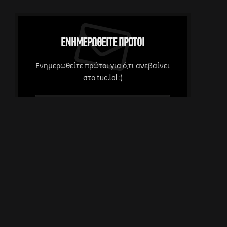
Ενημερωθείτε Πρώτοι
Ενημερωθείτε πρώτοι για ό,τι ανεβαίνει
στο tuc.lol ;)
Με την εγγραφή συμφωνείτε με τους
όρους και την
Πολιτική Δεδομένων
μας.