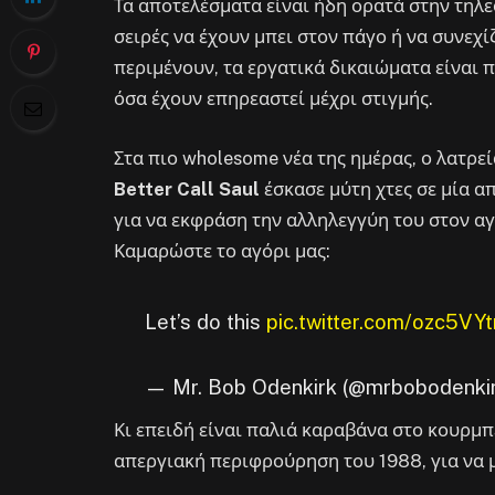
Τα αποτελέσματα είναι ήδη ορατά στην τηλ
σειρές να έχουν μπει στον πάγο ή να συνεχί
περιμένουν, τα εργατικά δικαιώματα είναι 
όσα έχουν επηρεαστεί μέχρι στιγμής.
Στα πιο wholesome νέα της ημέρας, ο λατρε
Better Call Saul
έσκασε μύτη χτες σε μία α
για να εκφράση την αλληλεγγύη του στον αγ
Καμαρώστε το αγόρι μας:
Let’s do this
pic.twitter.com/ozc5VY
— Mr. Bob Odenkirk (@mrbobodenki
Κι επειδή είναι παλιά καραβάνα στο κουρμπ
απεργιακή περιφρούρηση του 1988, για να μ