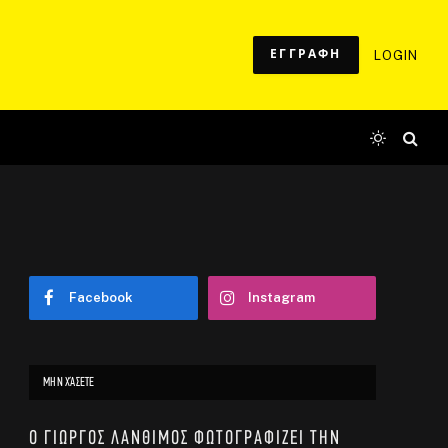
ΕΓΓΡΑΦΗ
LOGIN
Facebook
Instagram
ΜΗΝ ΧΆΣΕΤΕ
Ο Γιώργος Λάνθιμος φωτογραφίζει την