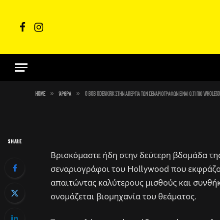
ΆΡΘΡΑ
Facebook
Instagram
O Bob Odenkirk στην απε
ό,τι πιο wholesome θα δ
»
»
By
Στέλιος
May 11, 2023
No Comments
1 Min Read
Home
Άρθρα
O Bob Odenkirk στην απεργία των σεναριογράφων είναι ό,τι πιο wholes
SHARE
Βρισκόμαστε ήδη στην δεύτερη βδομάδα της
σεναριογράφοι του Hollywood που εκφράζο
απαιτώντας καλύτερους μισθούς και συνθήκ
ονομάζεται βιομηχανία του θεάματος.