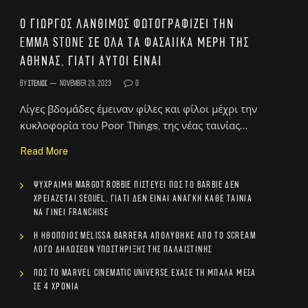
Ο Γιώργος Λάνθιμος φωτογραφίζει την
Emma Stone σε όλα τα φασαίικα μέρη της
Αθήνας, γιατί αυτοί είναι
By
Στέλιος
November 29, 2023
0
Λίγες βδομάδες έμειναν φίλες και φίλοι μέχρι την
κυκλοφορία του Poor Things, της νέας ταινίας…
Read More
Ψύχραιμη Margot Robbie πιστεύει πως το Barbie δεν
χρειάζεται sequel, γιατί δεν είναι ανάγκη κάθε ταινία
να γίνει franchise
Η ηθοποιός Melissa Barrera απολύθηκε από το Scream
λόγω δηλώσεων υποστήριξης της Παλαιστίνης
Πώς το Marvel Cinematic Universe έχασε τη μπάλα μέσα
σε 4 χρόνια