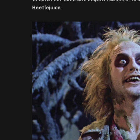
Beetlejuice
.