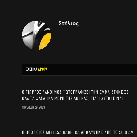
Στέλιος
ΣΧΕΤΙΚΑ
ΑΡΘΡΑ
Ο Γιώργος Λάνθιμος φωτογραφίζει την Emma Stone σε
όλα τα φασαίικα μέρη της Αθήνας, γιατί αυτοί είναι
November 29, 2023
Η ηθοποιός Melissa Barrera απολύθηκε από το Scream