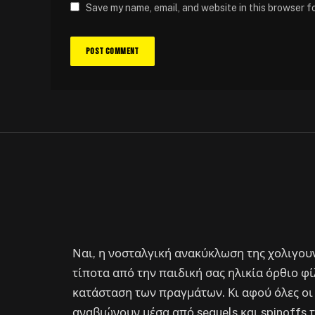
Save my name, email, and website in this browser f
ΆΡΘΡΑ
O Tim Burton φτιάχνει se
έδινε ότι θα παίζει η Je
By
Στέλιος
May 10, 2023
No Comments
1 Min Read
Ναι, η νοσταλγική ανακύκλωση της χολιγου
τίποτα από την παιδική σας ηλικία όρθιο φίλ
κατάσταση των πραγμάτων. Κι αφού όλες οι 
αναβιώνουν μέσα από sequels και spinoffs τ