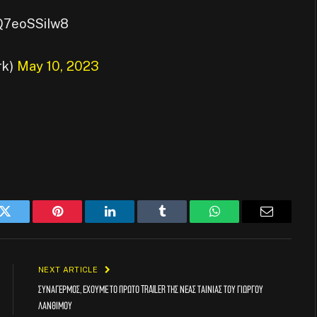
o/Q7eoSSiIw8
rk)
May 10, 2023
k
Twitter
Pinterest
LinkedIn
Tumblr
WhatsApp
Email
NEXT ARTICLE
Συναγερμός, έχουμε το πρώτο trailer της νέας ταινίας του Γιώργου
Λάνθιμου