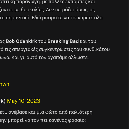
εοπτική παραγωγή, με πολλές εκπομπές και
ζονται με δυσκολίες. Δεν πειράζει όμως, ας
πιο σημαντικά. Εδώ μπορείτε να τσεκάρετε όλα
ίας
Bob Odenkirk
του
Breaking Bad
και του
πό τις απεργιακές συγκεντρώσεις του συνδικάτου
ώνα. Και γι’ αυτό τον αγαπάμε άλλωστε.
tnwn
rk)
May 10, 2023
έτι, ανέβασε και μια φώτο από παλιότερη
ην μπορεί να τον πει κανένας φασαίο: