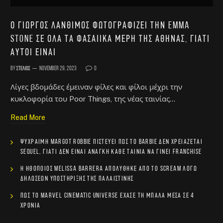
Ο Γιώργος Λάνθιμος φωτογραφίζει την Emma
Stone σε όλα τα φασαίικα μέρη της Αθήνας, γιατί
αυτοί είναι
By
Στέλιος
November 29, 2023
0
Λίγες βδομάδες έμειναν φίλες και φίλοι μέχρι την
κυκλοφορία του Poor Things, της νέας ταινίας…
Read More
Ψύχραιμη Margot Robbie πιστεύει πως το Barbie δεν χρειάζεται
sequel, γιατί δεν είναι ανάγκη κάθε ταινία να γίνει franchise
Η ηθοποιός Melissa Barrera απολύθηκε από το Scream λόγω
δηλώσεων υποστήριξης της Παλαιστίνης
Πώς το Marvel Cinematic Universe έχασε τη μπάλα μέσα σε 4
χρόνια