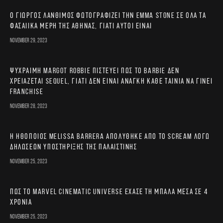
Ο Γιώργος Λάνθιμος φωτογραφίζει την Emma Stone σε όλα τα
φασαίικα μέρη της Αθήνας, γιατί αυτοί είναι
November 29, 2023
Ψύχραιμη Margot Robbie πιστεύει πως το Barbie δεν
χρειάζεται sequel, γιατί δεν είναι ανάγκη κάθε ταινία να γίνει
franchise
November 28, 2023
Η ηθοποιός Melissa Barrera απολύθηκε από το Scream λόγω
δηλώσεων υποστήριξης της Παλαιστίνης
November 25, 2023
Πώς το Marvel Cinematic Universe έχασε τη μπάλα μέσα σε 4
χρόνια
November 25, 2023