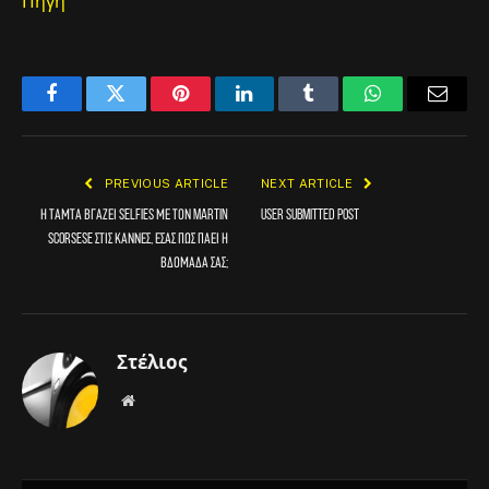
Πηγή
Facebook
Twitter
Pinterest
LinkedIn
Tumblr
WhatsApp
Email
PREVIOUS ARTICLE
NEXT ARTICLE
Η Τάμτα βγάζει selfies με τον Martin
User Submitted Post
Scorsese στις Κάννες, εσάς πώς πάει η
βδομάδα σας;
Στέλιος
Website