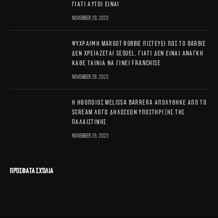
γιατί αυτοί είναι
November 29, 2023
Ψύχραιμη Margot Robbie πιστεύει πως το Barbie
δεν χρειάζεται sequel, γιατί δεν είναι ανάγκη
κάθε ταινία να γίνει franchise
November 28, 2023
Η ηθοποιός Melissa Barrera απολύθηκε από το
Scream λόγω δηλώσεων υποστήριξης της
Παλαιστίνης
November 25, 2023
ΠΡΌΣΦΑΤΑ ΣΧΌΛΙΑ