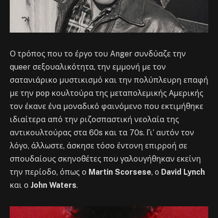
Ο τρόπος που το έργο του Anger συνδύαζε την
queer σεξουαλικότητα, την εμμονή με τον
σατανιάρικο μυστικισμό και την πολύπλευρη επαφή
με την pop κουλτούρα της μεταπολεμικής Αμερικής
τον έκανε ένα μοναδικό φαινόμενο που εκτιμήθηκε
ιδιαίτερα από την ριζοσπαστική νεολαία της
αντικουλτούρας στα 60s και τα 70s. Γι’ αυτόν τον
λόγο, άλλωστε, άσκησε τόσο έντονη επιρροή σε
σπουδαίους σκηνοθέτες που γαλουγήθηκαν εκείνη
την περίοδο, όπως ο
Martin Scorsese
, o
David Lynch
και ο
John Waters
.