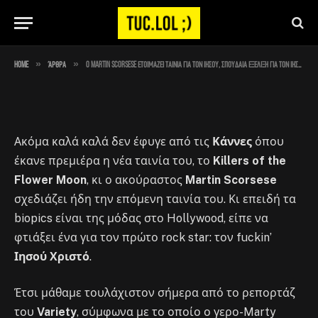
τον Ιησού
By
Στέλιος
May 29, 2023
No Comments
2 Mins Read
»
»
Home
Άρθρα
O Martin Scorsese ετοιμάζει ταινία για τον Ιησού, σπουδαία εξέλιξη για τον Ιησού
Ακόμα καλά καλά δεν έφυγε από τις
Κάννες
όπου
έκανε πρεμιέρα η νέα ταινία του, το
Killers of the
Flower Moon
, κι ο ακούραστος
Martin Scorsese
σχεδιάζει ήδη την επόμενη ταινία του. Κι επειδή τα
biopics είναι της μόδας στο Hollywood, είπε να
φτιάξει ένα για τον πρώτο rock star: τον fuckin’
Ιησού Χριστό
.
Έτσι μάθαμε τουλάχιστον σήμερα από το ρεπορτάζ
του
Variety
, σύμφωνα με το οποίο ο γερο-Marty