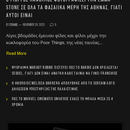
Ο Γιώργος Λάνθιμος φωτογραφίζει την Emma
Stone σε όλα τα φασαίικα μέρη της Αθήνας, γιατί
αυτοί είναι
By
Στέλιος
November 29, 2023
0
Λίγες βδομάδες έμειναν φίλες και φίλοι μέχρι την
κυκλοφορία του Poor Things, της νέας ταινίας…
Read More
Ψύχραιμη Margot Robbie πιστεύει πως το Barbie δεν χρειάζεται
sequel, γιατί δεν είναι ανάγκη κάθε ταινία να γίνει franchise
Η ηθοποιός Melissa Barrera απολύθηκε από το Scream λόγω
δηλώσεων υποστήριξης της Παλαιστίνης
Πώς το Marvel Cinematic Universe έχασε τη μπάλα μέσα σε 4
χρόνια