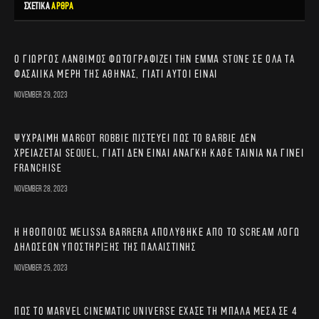
ΣΧΕΤΙΚΑ
ΑΡΘΡΑ
Ο Γιώργος Λάνθιμος φωτογραφίζει την Emma Stone σε όλα τα
φασαίικα μέρη της Αθήνας, γιατί αυτοί είναι
November 29, 2023
Ψύχραιμη Margot Robbie πιστεύει πως το Barbie δεν
χρειάζεται sequel, γιατί δεν είναι ανάγκη κάθε ταινία να γίνει
franchise
November 28, 2023
Η ηθοποιός Melissa Barrera απολύθηκε από το Scream λόγω
δηλώσεων υποστήριξης της Παλαιστίνης
November 25, 2023
Πώς το Marvel Cinematic Universe έχασε τη μπάλα μέσα σε 4