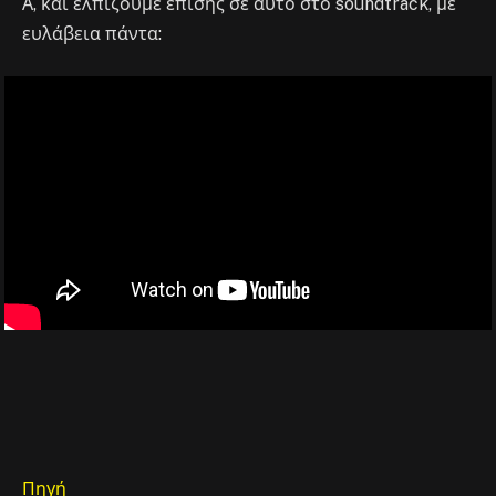
Α, και ελπίζουμε επίσης σε αυτό στο soundtrack, με
ευλάβεια πάντα:
Πηγή