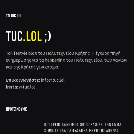
ΤΟ TUC.LOL
Το lifestyle blog του Πολυτεχνείου Κρήτης. Η έγκυρη πηγή
ενημέρωσης για τα happening του Πολυτεχνείου, των Χανίων
και της Κρήτης γενικότερα.
Επικοινωνήστε:
info@tuc.lol
Insta:
@tuc.lol
ΠΡΟΤΕΊΝΟΥΜΕ
Ο Γιώργος Λάνθιμος φωτογραφίζει την Emma
Stone σε όλα τα φασαίικα μέρη της Αθήνας,