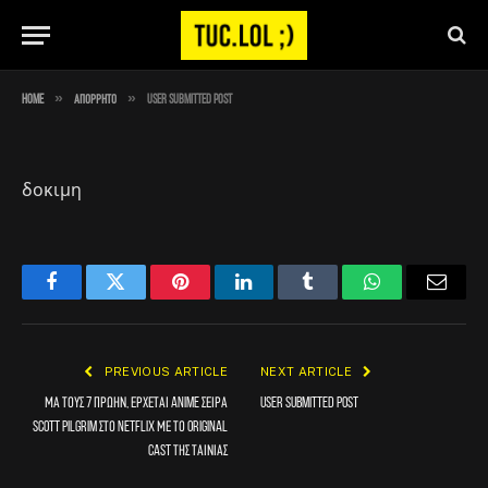
User Submitted Post
By
aporrito
April 24, 2023
No Comments
1 Min Read
»
»
Home
Απόρρητο
User Submitted Post
δοκιμη
Facebook
Twitter
Pinterest
LinkedIn
Tumblr
WhatsApp
Email
PREVIOUS ARTICLE
NEXT ARTICLE
Μα τους 7 πρώην, έρχεται anime σειρά
User Submitted Post
Scott Pilgrim στο Netflix με το original
cast της ταινίας