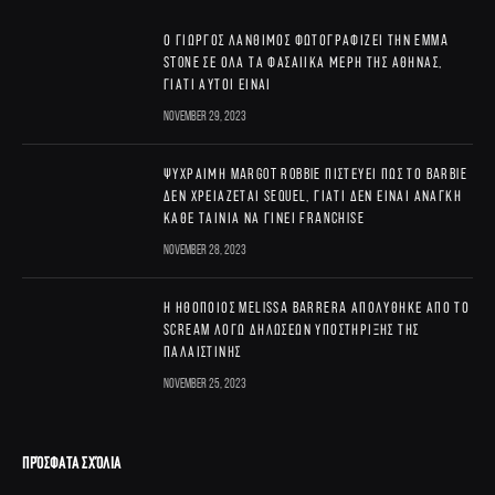
Ο Γιώργος Λάνθιμος φωτογραφίζει την Emma
Stone σε όλα τα φασαίικα μέρη της Αθήνας,
γιατί αυτοί είναι
November 29, 2023
Ψύχραιμη Margot Robbie πιστεύει πως το Barbie
δεν χρειάζεται sequel, γιατί δεν είναι ανάγκη
κάθε ταινία να γίνει franchise
November 28, 2023
Η ηθοποιός Melissa Barrera απολύθηκε από το
Scream λόγω δηλώσεων υποστήριξης της
Παλαιστίνης
November 25, 2023
ΠΡΌΣΦΑΤΑ ΣΧΌΛΙΑ