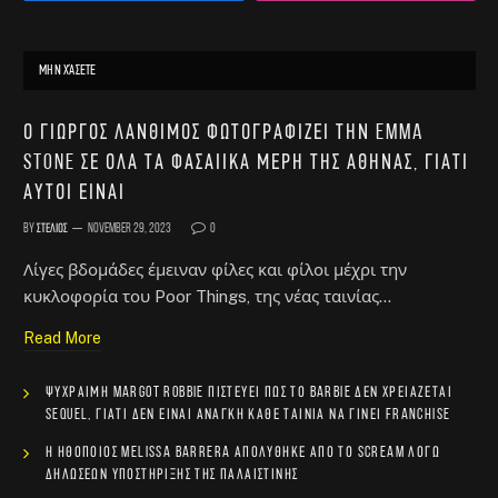
ΜΗΝ ΧΆΣΕΤΕ
Ο Γιώργος Λάνθιμος φωτογραφίζει την Emma
Stone σε όλα τα φασαίικα μέρη της Αθήνας, γιατί
αυτοί είναι
By
Στέλιος
November 29, 2023
0
Λίγες βδομάδες έμειναν φίλες και φίλοι μέχρι την
κυκλοφορία του Poor Things, της νέας ταινίας…
Read More
Ψύχραιμη Margot Robbie πιστεύει πως το Barbie δεν χρειάζεται
sequel, γιατί δεν είναι ανάγκη κάθε ταινία να γίνει franchise
Η ηθοποιός Melissa Barrera απολύθηκε από το Scream λόγω
δηλώσεων υποστήριξης της Παλαιστίνης