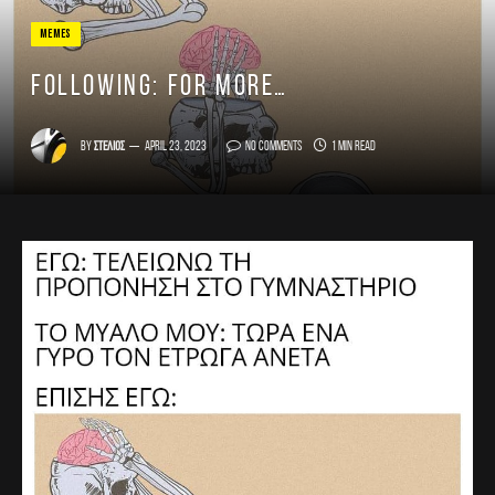
MEMES
FOLLOWING: for more…
By
Στέλιος
April 23, 2023
No Comments
1 Min Read