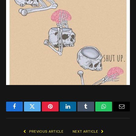
Facebook
Twitter
Pinterest
LinkedIn
Tumblr
WhatsApp
Email
PREVIOUS ARTICLE
NEXT ARTICLE