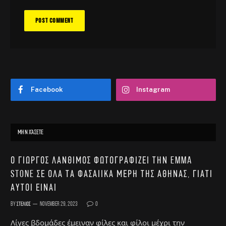
Facebook
Instagram
ΜΗΝ ΧΆΣΕΤΕ
Ο Γιώργος Λάνθιμος φωτογραφίζει την Emma
Stone σε όλα τα φασαίικα μέρη της Αθήνας, γιατί
αυτοί είναι
By
Στέλιος
November 29, 2023
0
Λίγες βδομάδες έμειναν φίλες και φίλοι μέχρι την