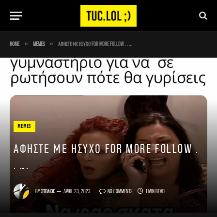
»
»
Home
Memes
Αφήστε με ήσυχο For more follow . . ….
MEMES
Αφήστε με ήσυχο For more follow .
. ….
By
Στέλιος
April 23, 2023
No Comments
1 Min Read