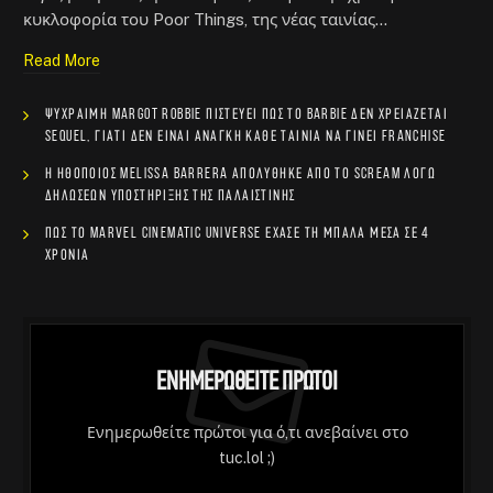
κυκλοφορία του Poor Things, της νέας ταινίας…
Read More
Ψύχραιμη Margot Robbie πιστεύει πως το Barbie δεν χρειάζεται
sequel, γιατί δεν είναι ανάγκη κάθε ταινία να γίνει franchise
Η ηθοποιός Melissa Barrera απολύθηκε από το Scream λόγω
δηλώσεων υποστήριξης της Παλαιστίνης
Πώς το Marvel Cinematic Universe έχασε τη μπάλα μέσα σε 4
χρόνια
Ενημερωθείτε Πρώτοι
Ενημερωθείτε πρώτοι για ό,τι ανεβαίνει στο
tuc.lol ;)